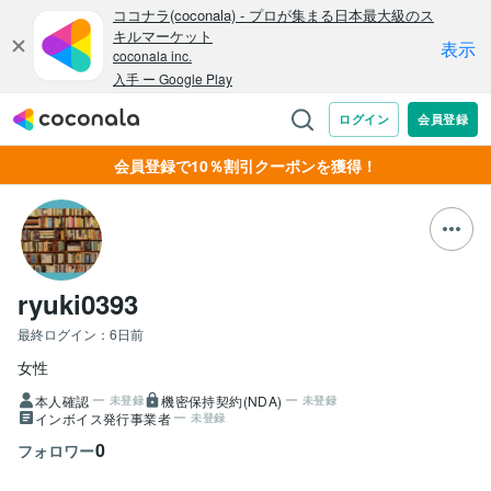
会員登録で10％割引クーポンを獲得！
ryuki0393
最終ログイン：
6日前
女性
本人確認
機密保持契約(NDA)
未登録
未登録
インボイス発行事業者
未登録
0
フォロワー