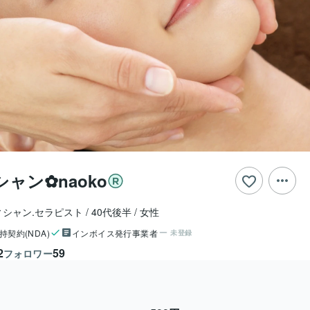
ャン✿naoko
シャン.セラピスト
40代後半
女性
持契約(NDA)
インボイス発行事業者
未登録
2
59
フォロワー