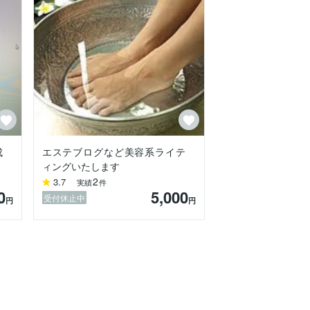
成
エステブログなど美容系ライテ
ィングいたします
2
3.7
実績
件
0
5,000
受付休止中
円
円