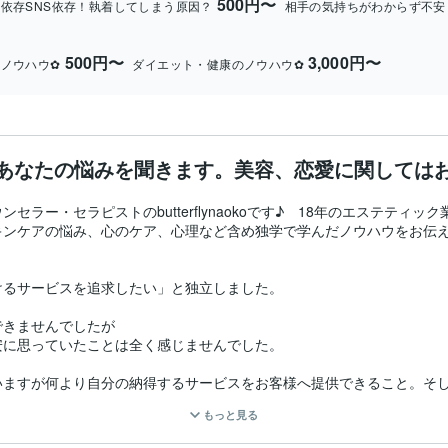
500円〜
依存SNS依存！執着してしまう原因？
相手の気持ちがわからず不安
500円〜
3,000円〜
ノウハウ✿
ダイエット・健康のノウハウ✿
あなたの悩みを聞きます。美容、恋愛に関しては
ラー・セラピストのbutterflynaokoです♪　18年のエステティ
ンケアの悩み、心のケア、心理など含め独学で学んだノウハウをお伝えし
るサービスを追求したい」と独立しました。

きませんでしたが

に思っていたことは全く感じませんでした。

いますが何より自分の納得するサービスをお客様へ提供できること。そ
もっと見る
ビス接客・経理・ブログ・SNSと全て一人で行ってきました。そのノ