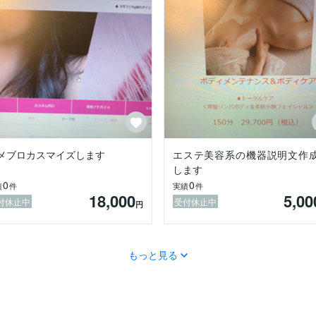


違い」「あるある国際恋愛・国際結婚」などもお話しております。

メブロカスマイズします
エステ美容系の機器説明文作
します
0
0


績
件
実績
件
18,000
5,00
ービスの中で聞く事が多く聞く事が上手です。

付休止中
受付休止中
円
ります♪

もっと見る