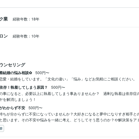
ク業
経験年数：18年
ロン
経験年数：10年
ウンセリング
際結婚の悩み相談✿
500円〜
恋愛・結婚をしています。「文化の違い」「悩み」などお気軽にご相談ください。
S依存！執着してしまう原因？
500円〜
の事になると、必要以上に執着してしまう事ありませんか？　過剰な執着は依存症
ヤを解消しましょう！
がわからず不安
500円〜
持ちが分からずに不安になっていませんか？大好きになると夢中になりすぎ相手と
と思います。その不安や悩みを一緒に考え、どうしてそう思うのか？や解決策をア
愛