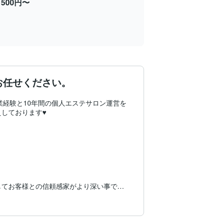
500円〜
お任せください。
ック業経験と10年間の個人エステサロン運営を
ております♥

してお客様との信頼感家がより深い事で
ウハウを少しでもお役に立てる事ができれ