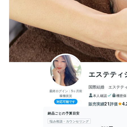
エステティシ
国際結婚　エステティ
最終ログイン：
5ヶ月前
本人確認
機密保
稼働状況
対応可能です
21
4.
販売実績
評価
納品ごとの予算目安
悩み相談・カウンセリング