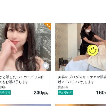
潜在意識」「心理」「チャクラ」などスピリチュアルな事も大きな繋が
技術職ではなくカウンセラーなのです。お客様の心理状態を知りお客様
談も承っております♪

いか分からない。

えていきます。

かと話したい！カテゴリ自由
美容のプロがスキンケアや肌
でもお話相手します
断アドバイスいたします
0
0
績
件
実績
件
240
160
約受付可
予約受付可
円
/分