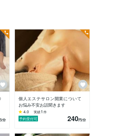
りがあると感じ独学で学びました。

の背景を知る事で体の悩み・健康・ダイエ
診
個人エステサロン開業について
お悩み不安お話聞きます
1
4.0
実績
件
240
予約受付可
円
/分
円
/分