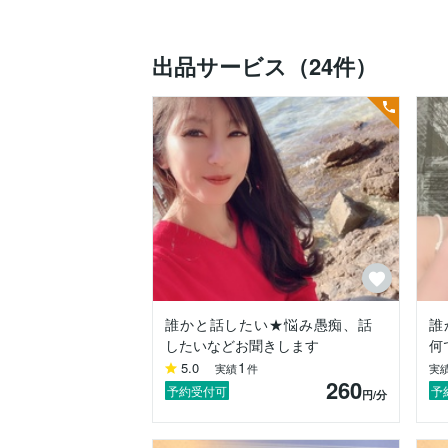
ば有難いです。

お客様の体に触れる事・お話を聞く事で「
出品サービス（24件）
「体の悩みは心と繋がっています」

エステティシャンとは、ただ施術をする
ットまで見える奥の深いセラピーです。

恋愛相談も施術の中で聞く事が多く恋愛相
★サロン開業

・今から開業したいけど何から始めればい
・仕入れ先、価格設定、集客、広告

・ペルソナ設定

・ターゲット層・地域

開業についての不安や質問なども一緒に考
誰かと話したい★悩み愚痴、話
誰
したいなどお聞きします
何
★スキンケアの悩み

1
5.0
実績
件
実
・敏感肌対策

260
・乾燥トラブル

予約受付可
予
円
/分
・基礎化粧品の悩み

★健康アドバイス
