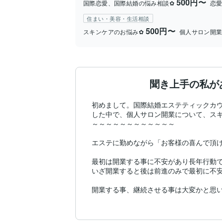
500円〜
国際恋愛、国際結婚の悩み相談✿
恋愛
住まい・美容・生活相談
500円〜
スキンケアのお悩み✿
個人サロン開業
聞き上手の私が
初めまして。国際結婚エステティックカウンセ
した中で、個人サロン開業について、スキ
～～～～～～～～～～～～

エステに勤めながら「お客様の喜んで頂け
最初は開業する事に不安があり長年行動で
いざ開業すると後は前進のみで最初に不安
開業する事、継続させる事は大変かと思
す。

私は運営する中で広告・集客・作成・サー