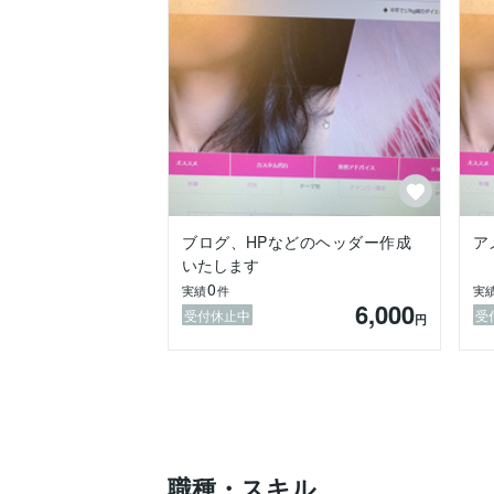
・ホームケアでできる簡単なエクササイズ
・ダイエット方法

・筋トレ方法

★私自身が国際結婚をする中で、「文化の
・文化の違いで悩んでいる

・これは「あるある？」

★恋愛の悩み

・恋愛依存

・妄想癖

ブログ、HPなどのヘッダー作成
ア
・ネガティブ思考

いたします
0
★ただ誰かと話したい時、元気が欲しい時
実績
件
実
6,000
「ちょっと聞いて欲しい」などもエステサ
受付休止中
受
円
良いアドバイスができるように心がけてお
職種・スキル