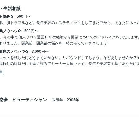
・生活相談
お悩み✿
500円〜
肌、肌トラブルなど。長年美容のエステティックをしてきた中から、あなたにあっ
業ノウハウ✿
500円〜
年。その中で個人サロン運営10年の経験から開業についてのアドバイスをいたしま
ありました。開業前・開業後の悩みを一緒に考えていきましょう！
健康のノウハウ✿
3,000円〜
エットを試したけどうまくいかない。リバウンドしてしまう。などありませんか？
流行りの情報だけを基に試みても一人一人違います。長年の美容業を基にあなたに
業
協会 ビューティシャン
取得年：2005年