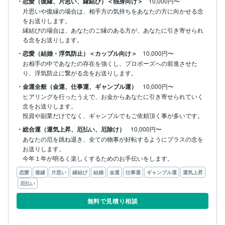
・恋愛（復縁、片思い、縁結び）＜独身向け＞
10,000円〜
片思いや復縁の場合は、相手方の気持ちをあなたの方に向かせる念
をお送りします。

縁結びの場合は、あなたのご縁のある方が、あなたに引き寄せられ
る念をお送りします。
・恋愛（結婚・浮気防止）＜カップル向け＞
10,000円〜
お相手の中であなたの存在を強くし、プロポーズへの前進させた
り、浮気防止に繋がる念をお送りします。
・金運全般（金運、仕事運、ギャンブル運）
10,000円〜
ヒアリングを行ったうえで、お金からあなたに引き寄せられていく
念をお送りします。

投資や副業だけでなく、ギャンブルでもご依頼頂く事が多いです。
・総合運（運気上昇、厄払い、厄除け）
10,000円〜
あなたの厄を跳ね退き、全ての物事が好転するようにプラスの念を
お送りします。

今年１年が明るく楽しくするためのお手伝いをします。
恋愛
復縁
片思い
縁結び
結婚
金運
仕事運
ギャンブル運
運気上昇
厄払い
無料で見積り相談