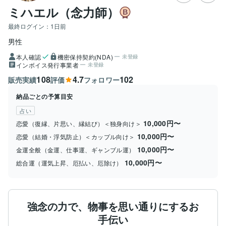
ミハエル（念力師）
最終ログイン：
1日前
男性
本人確認
機密保持契約(NDA)
未登録
インボイス発行事業者
未登録
108
4.7
102
販売実績
評価
フォロワー
納品ごとの予算目安
占い
10,000円〜
恋愛（復縁、片思い、縁結び）＜独身向け＞
10,000円〜
恋愛（結婚・浮気防止）＜カップル向け＞
10,000円〜
金運全般（金運、仕事運、ギャンブル運）
10,000円〜
総合運（運気上昇、厄払い、厄除け）
強念の力で、物事を思い通りにするお
手伝い