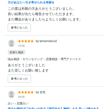
方があなたへ引き寄せられる奇跡を
この度は祈願の方ありがとうございました。

良い結果が出たら報告させていただきます。

また機会がありましたらよろしくお願いします。
参考になった
by tamamokun2
1年前
見積り相談
悩み相談・カウンセリング
>
恋愛相談・専門アドバイス
ありがとうございました

また宜しくお願い致します
参考になった
by 女性
2年前
占い
>
恋愛占い
強力な縁結び♡出会いの念力【保証付き】施術します 良いご縁のある