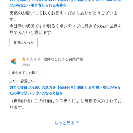
方があなたへ引き寄せられる奇跡を
突然のお願いにも快くお答えくださりありがとうございま
す。

今は辛い状況ですが明るくポジティブに行きその先の世界を
見てみたいと思います。
参考になった
連絡なしによる自動評価
2年前
途中終了した取引
占い
>
恋愛占い
強力な復縁♡片思いの念力を【保証付き】施術します 彼・彼女があな
たの事で頭いっぱいになる奇跡を
（自動評価）この評価はシステムにより自動で入力されてお
ります。
もっと見る