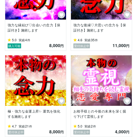
私の力を世のため人のために使う事が天命だと考えてお
ります。

ご縁があった方には、その天命を全うする所存です。

強力な縁結び♡出会いの念力【保
強力な復縁♡片思いの念力を【保
証付き】施術します
証付き】施術します
※１日１依頼までの対応とさせて頂いております。

念力の難易度にもよりますが、強力な念力を送るには体
5.0
4
4.6
35
実績
件
実績
件
8,000
11,000
力的に１日１依頼が限界です。

円
円
購入可能
受付休止中
極・強力な金運上昇✨ 運気を強化
お相手様との今後の未来を深く掘
する施術します
り下げて霊視します
4.7
21
5.0
2
実績
件
実績
件
8,000
4,000
円
円
受付休止中
受付休止中