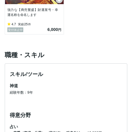
強力な【商売繁盛】財運屋号・幸
運名称を命名します
4.7
25
実績
件
6,000
円
受付休止中
職種・スキル
スキル/ツール
神道
経験年数：9年
得意分野
占い