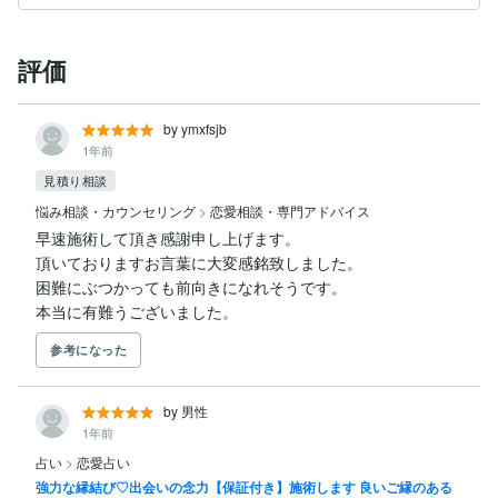
評価
by ymxfsjb
1年前
見積り相談
悩み相談・カウンセリング
>
恋愛相談・専門アドバイス
早速施術して頂き感謝申し上げます。

頂いておりますお言葉に大変感銘致しました。

困難にぶつかっても前向きになれそうです。

本当に有難うございました。
参考になった
by 男性
1年前
占い
>
恋愛占い
強力な縁結び♡出会いの念力【保証付き】施術します 良いご縁のある