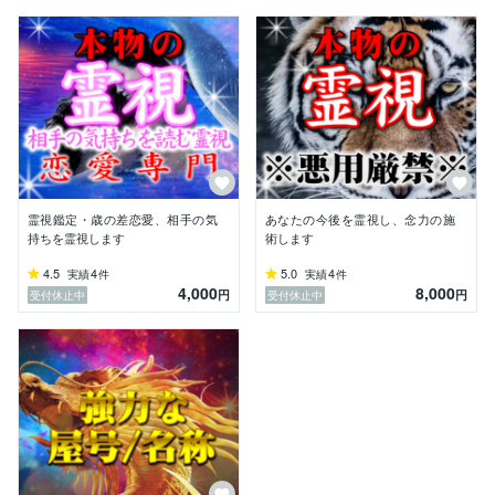
霊視鑑定・歳の差恋愛、相手の気
あなたの今後を霊視し、念力の施
持ちを霊視します
術します
4.5
4
5.0
4
実績
件
実績
件
4,000
8,000
円
円
受付休止中
受付休止中