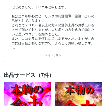
はじめまして。ミハエルと申します。

私は念力を中心にヒーリングや開運指導・霊視・占いの
活動としております。

これまで２０００名以上の方々の運勢上昇のお手伝いを
させて頂いておりますが、より多くの方を念力で助けた
いと思いココナラを始めました。

まだ、ココナラに不慣れな点もあるかと思いますが、念
力には自信がありますので、よろしくお願い致します。

私の略歴ですが、幼い頃から霊感を強く感じており、神
もっと見る
道で約９年学習しました。

次第に、他の人には無い力を持っている事を自覚し、
徐々に念力の方が開花しました。

鍛錬の積み重ねで念力が非常に強くなり、恋愛（復縁や
出品サービス（7件）
片思い）・仕事（出世）・副業・投資（株/FX/不動産）
に応用できるようになりました。

芸能人や経営者等の著名人の鑑定実績が多数ございま
す。

また、テレビへの出演歴もございますので、ご安心くだ
さい。

※こちらの名前は普段活動している名前と異なります。
