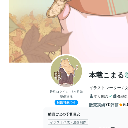
本載こまる
イラストレーター
最終ログイン：
3ヶ月前
本人確認
機密保
稼働状況
対応可能です
70
5.
販売実績
評価
納品ごとの予算目安
イラスト作成・漫画制作