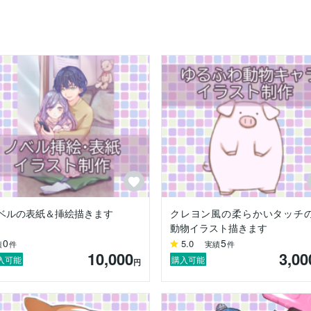
意です。

化。思い出に残る一枚をお届けします。

けます。

紹介＆宣伝させていただきます。

各出品ページの注意事項をお読みください。

ベルの表紙＆挿絵描きます
クレヨン風の柔らかいタッチ
の方にもご相談中の場合は、そちらの結果をお待ち頂いてからご連絡く
動物イラスト描きます
0
5
5.0
績
件
実績
件
10,000
3,00
入可能
購入可能
円
けるよう、1点1点ていねいに仕上げています。

で、どうぞお気軽にお声がけください！
