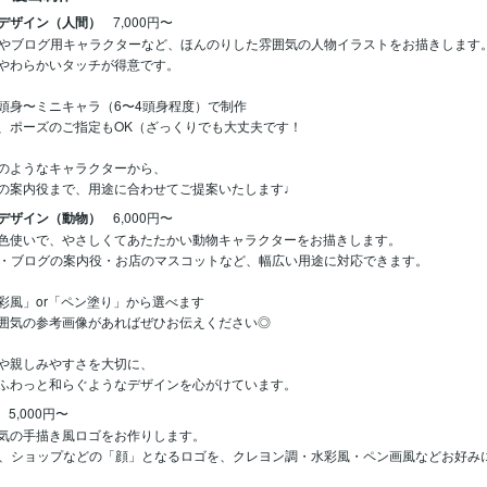
デザイン（人間）
7,000円〜
ンやブログ用キャラクターなど、ほんのりした雰囲気の人物イラストをお描きします。
やわらかいタッチが得意です。

頭身〜ミニキャラ（6〜4頭身程度）で制作

、ポーズのご指定もOK（ざっくりでも大丈夫です！

のようなキャラクターから、

の案内役まで、用途に合わせてご提案いたします♩
デザイン（動物）
6,000円〜
色使いで、やさしくてあたたかい動物キャラクターをお描きします。

ン・ブログの案内役・お店のマスコットなど、幅広い用途に対応できます。

彩風」or「ペン塗り」から選べます

囲気の参考画像があればぜひお伝えください◎

や親しみやすさを大切に、

5,000円〜
気の手描き風ロゴをお作りします。

S、ショップなどの「顔」となるロゴを、クレヨン調・水彩風・ペン画風などお好みに