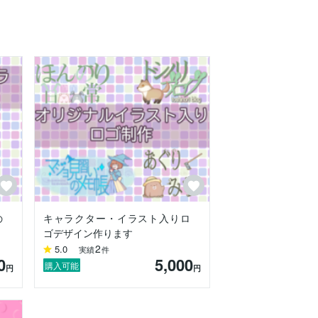
の
キャラクター・イラスト入りロ
ださい。

ゴデザイン作ります
2
5.0
実績
件
0
5,000
購入可能
円
円