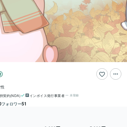
女性
持契約(NDA)
インボイス発行事業者
未登録
0
51
フォロワー