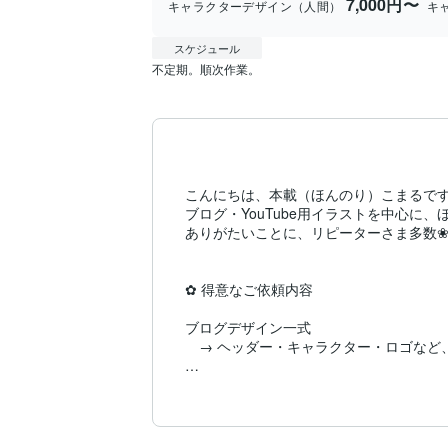
7,000円〜
キャラクターデザイン（人間）
キ
スケジュール
不定期。順次作業。
こんにちは、本載（ほんのり）こまるです
ブログ・YouTube用イラストを中心に
ありがたいことに、リピーターさま多数❀
✿ 得意なご依頼内容

ブログデザイン一式

　→ ヘッダー・キャラクター・ロゴなど
YouTubeキャラ・配信素材

　→ VTuberさん、ゲーム実況者さんの
　→ 動画映えを意識した構成もおまかせく