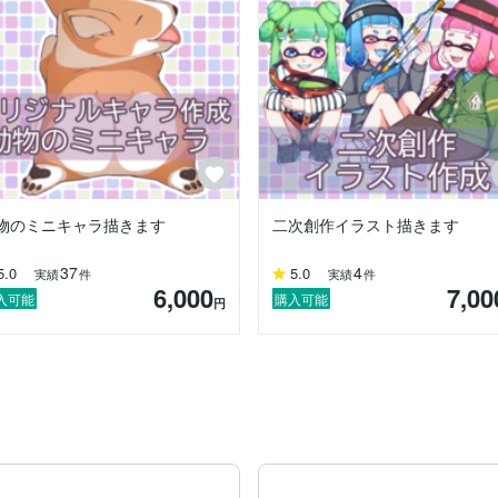
物のミニキャラ描きます
二次創作イラスト描きます
37
4
5.0
5.0
実績
件
実績
件
6,000
7,00
入可能
購入可能
円