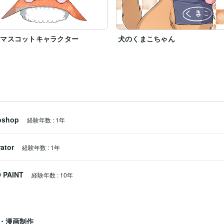
のマスコットキャラクター
犬のくまこちゃん
oshop
経験年数
:
1年
rator
経験年数
:
1年
 PAINT
経験年数
:
10年
・漫画制作