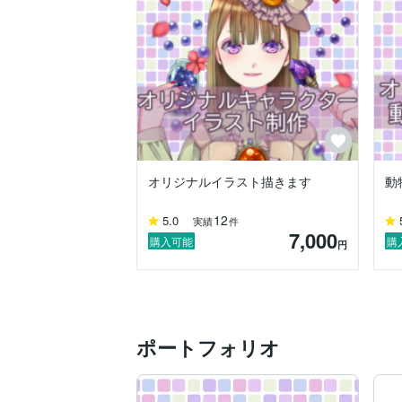
オリジナルイラスト描きます
動
12
5.0
実績
件
7,000
購入可能
購
円
ポートフォリオ