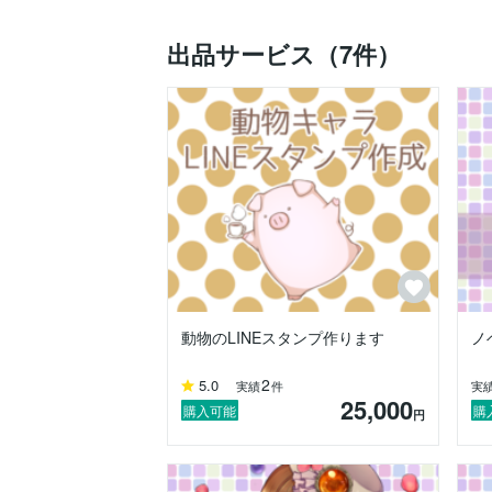
SNSアイコン

　→ 推奨サイズに合わせて調整します◎

出品サービス（7件）
　→ やさしい印象・やわらかな色合いが得
ペットの似顔絵

　→ 小さな家族をかわいらしくイラスト
✿ ご依頼について

各出品ページからお見積り・ご相談いただ
掲載許可を頂いた場合は、SNSなどでご
トラブル防止のため、ご依頼前には、必ず
動物のLINEスタンプ作ります
ノ
複数名への同時相談はご遠慮ください。他
2
5.0
実績
件
実
25,000
✿ こまるからひとこと

購入可能
購
円
「イメージ通りだった！」と思っていただ
ちょっとしたご相談からでも大歓迎ですの