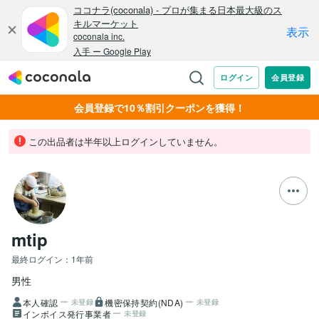
会員登録で10％割引クーポンを獲得！
この出品者は半年以上ログインしていません。
mtip
最終ログイン：
1年前
男性
本人確認
機密保持契約(NDA)
未登録
未登録
インボイス発行事業者
未登録