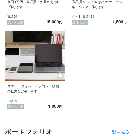
初回1万円！高品質・効果のあるL
高品質シンプルなバナー・サム
P作ります
ネ・ヘッダー作ります
0
4.9
12
実績
件
実績
件
15,000
1,500
円
円
受付休止中
受付休止中
スマートフォン・パソコン・検索
の仕方など教えます
0
実績
件
1,000
円
受付休止中
ポートフォリオ
一覧を見る