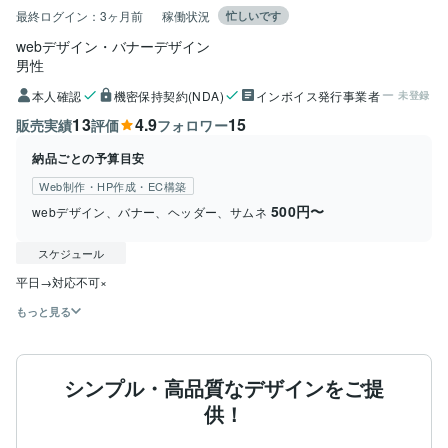
最終ログイン：
3ヶ月前
稼働状況
忙しいです
webデザイン・バナーデザイン
男性
本人確認
機密保持契約(NDA)
インボイス発行事業者
未登録
13
4.9
15
販売実績
評価
フォロワー
納品ごとの予算目安
Web制作・HP作成・EC構築
500円〜
webデザイン、バナー、ヘッダー、サムネ
スケジュール
もっと見る
シンプル・高品質なデザインをご提
供！