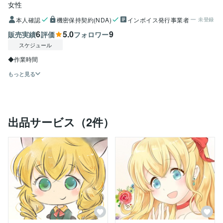
女性
本人確認
機密保持契約(NDA)
インボイス発行事業者
未登録
6
5.0
9
販売実績
評価
フォロワー
スケジュール
もっと見る
出品サービス（2件）