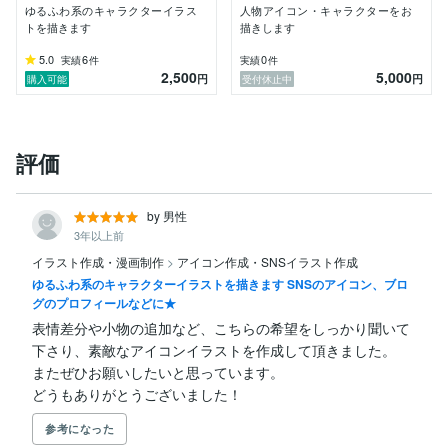
ゆるふわ系のキャラクターイラス
人物アイコン・キャラクターをお
トを描きます
描きします
5.0
6
0
実績
件
実績
件
2,500
5,000
円
円
購入可能
受付休止中
評価
by 男性
3年以上前
イラスト作成・漫画制作
>
アイコン作成・SNSイラスト作成
ゆるふわ系のキャラクターイラストを描きます SNSのアイコン、ブロ
グのプロフィールなどに★
表情差分や小物の追加など、こちらの希望をしっかり聞いて
下さり、素敵なアイコンイラストを作成して頂きました。

またぜひお願いしたいと思っています。

どうもありがとうございました！
参考になった