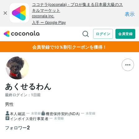
会員登録で10％割引クーポンを獲得！
あくせるわん
最終ログイン：
1日前
男性
本人確認
機密保持契約(NDA)
未登録
未登録
インボイス発行事業者
未登録
2
フォロワー