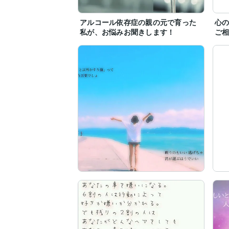
アルコール依存症の親の元で育った
心の
私が、お悩みお聞きします！
ご