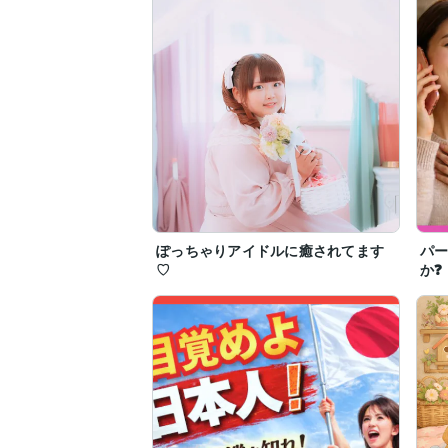
ぽっちゃりアイドルに癒されてます
パ
♡
か❓️