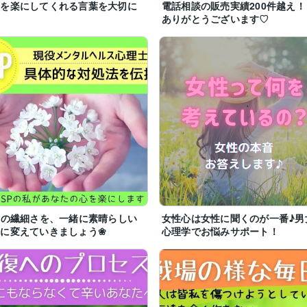
分を楽にしてくれる言葉を大切に
電話相談の販売実績200件越え！
ありがとうございます♡
Pの繊細さを、一緒に素晴らしい
女性心は女性に聞くのが一番♪男
みに変えていきましょう❀
心理学でお悩みサポート！