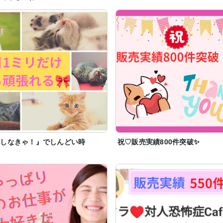
〜しなきゃ！』でしんどい時
祝♡販売実績800件突破✨