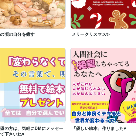
供の頃の自分を癒す
メリークリスマス✨
望の方は、気軽にDMにメッセー
『優しい絵本』作りました♥
て下さいね♥