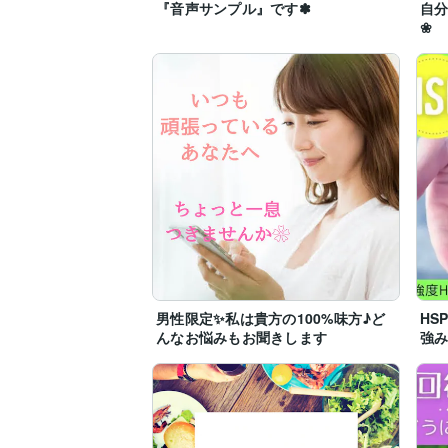
『音声サンプル』です✽
自
❀
男性限定✨私は貴方の100%味方♪ど
HS
んなお悩みもお聞きします
強