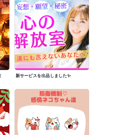
ま
新サービスを出品しました✨