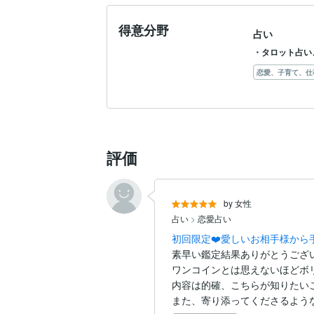
得意分野
占い
・タロット占い
恋愛、子育て、仕
評価
by 女性
占い
>
恋愛占い
初回限定❤️愛しいお相手様か
素早い鑑定結果ありがとうござい
ワンコインとは思えないほどボリ
内容は的確、こちらが知りたい
また、寄り添ってくださるような