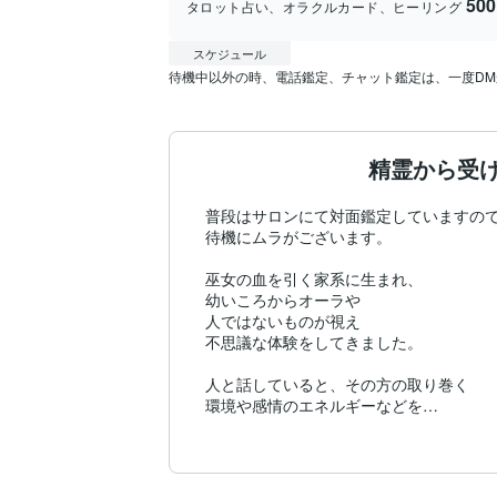
50
タロット占い、オラクルカード、ヒーリング
スケジュール
待機中以外の時、電話鑑定、チャット鑑定は、一度D
精霊から受
普段はサロンにて対面鑑定していますので
待機にムラがございます。

巫女の血を引く家系に生まれ、

幼いころからオーラや

人ではないものが視え

不思議な体験をしてきました。

人と話していると、その方の取り巻く

環境や感情のエネルギーなどを

感じたり、聴こえたりするので、

それを可視化するために

カードを使っています。
