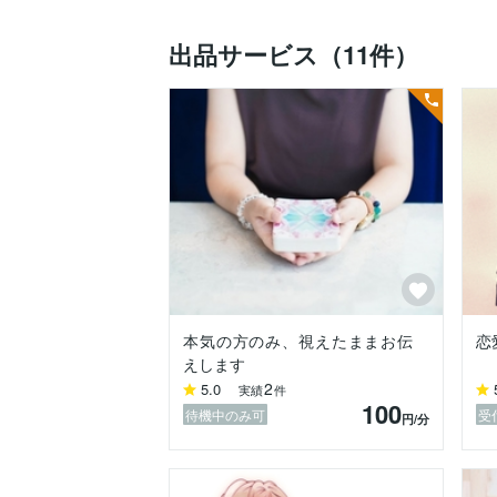
占術は、西洋占星術とタロットカード

出品サービス（11件）
複数のオラクルカードを使った霊視です。
カードは、あなた様に味方している精霊に
変えています。

視えたままお伝えしますので、思った結果
場合がございます。

その場合でも、より良くなるアドバイスは
頂きますので、ご安心ください。

相談内容は、恋愛、子育て、発達障害、仕
本気の方のみ、視えたままお伝
恋
【注意】

えします
・視える事をそのままお伝えしますので、
2
5.0
実績
件
　事もあります。

100
待機中のみ可
受
円
/分
【占えない内容】

・生死にに関わること

・賭け事・相場
