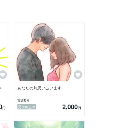
にお話くださいませ。

い
あなたの片思い占います
0
実績
件
0
2,000
受付休止中
円
円