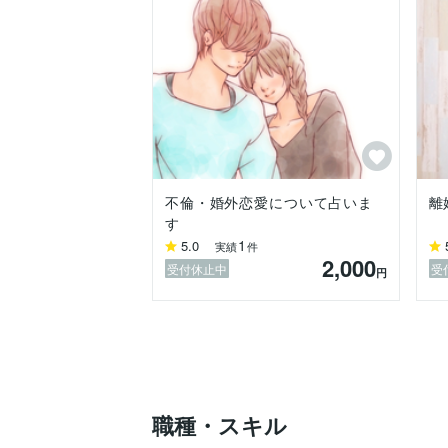
・同業者の方

・子宝

・受験・試験の合否等

☆メール鑑定の場合、ご購入いただきまし
　まず、トークルームより連絡させて頂き
☆占える内容は１つのご相談に限ります。
☆電話の場合は、ひとつずつ順番にお伺い
占いに必要な項目

*お答えされたくない場合、わからない場
不倫・婚外恋愛について占いま
離
す
1
5.0
・お名前（ニックネーム可）

実績
件
2,000
・占う方の生年月日（西暦でお願いします
受付休止中
受
円
・出生時刻（わからない場合は正午で占い
・お相手がいる場合はその方の生年月日

職種・スキル