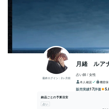
月緒 ルア
占い師
女性
最終ログイン：
2ヶ月前
本人確認
機密保
17
5.
販売実績
評価
納品ごとの予算目安
占い