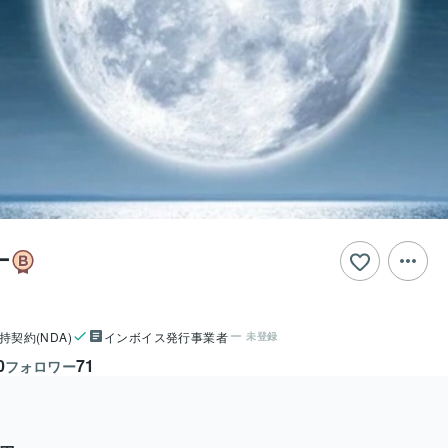
ナ
持契約(NDA)
インボイス発行事業者
未登録
0
71
フォロワー