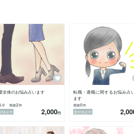


より

にならない

させて

事、離婚、不倫、その他どんな悩み事でも、お伺いしますので、お気軽
愛全体のお悩み占います
転職・適職に関するお悩み占
ます
望ましい結果にならない

2
0
5.0
実績
件
実績
件
2,000
2,00
付休止中
受付休止中
円