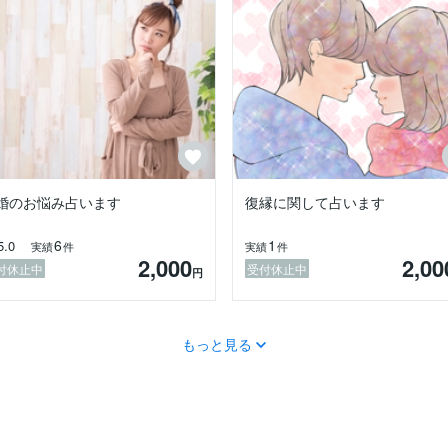
たら、

ます。

相談が複数になり、カードをきりなおす場合は、おひねりをお願いしま
します。

合はカードとエネルギーで視させていただきますので、大丈夫です。

婚のお悩み占います
復縁に関して占います
6
1
5.0
実績
件
実績
件
2,000
2,00
）

付休止中
受付休止中
円
ます）

もっと見る