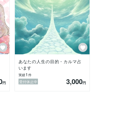
す。

あなたの人生の目的・カルマ占
います
1
実績
件
0
3,000
受付休止中
円
円