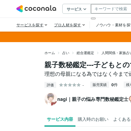
ホーム
占い
総合運鑑定
人間関係・家族占
親子数秘鑑定---子どもと
理想の母親になる為ではなく今まで
0
件
-
販売実績
残
評価
nagi｜親子の悩み専門数秘鑑定士
サービス内容
購入時のお願い
よくある