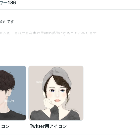
186
ワー
迎です

るため、まれに真夜中や早朝の返信になることがあります。
アイコン
Twitter用アイコン