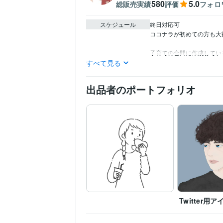
580
5.0
総販売実績
評価
フォロ
スケジュール
終日対応可

ココナラが初めての方も大歓
子育ての合間に作成してい
すべて見る
出品者のポートフォリオ
Twitter用