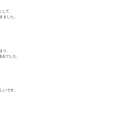
して、

きました。

り、

視点でした。
