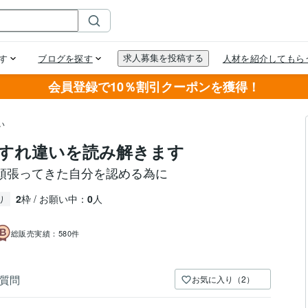
会員登録で10％割引クーポンを獲得！
い
のすれ違いを読み解きます
頑張ってきた自分を認める為に
2
枠 / お願い中：
0
人
り
総販売実績：
580件
質問
お気に入り（2）