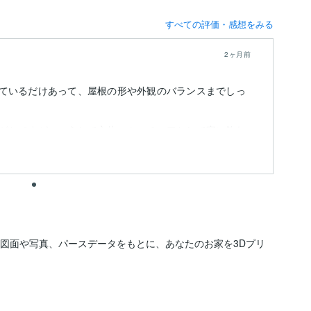
すべての評価・感想をみる
2ヶ月前
ているだけあって、屋根の形や外観のバランスまでしっ
がちですが、こうして立体のミニチュアとして家に飾れ
タッフが図面や写真、パースデータをもとに、あなたのお家を3Dプリ