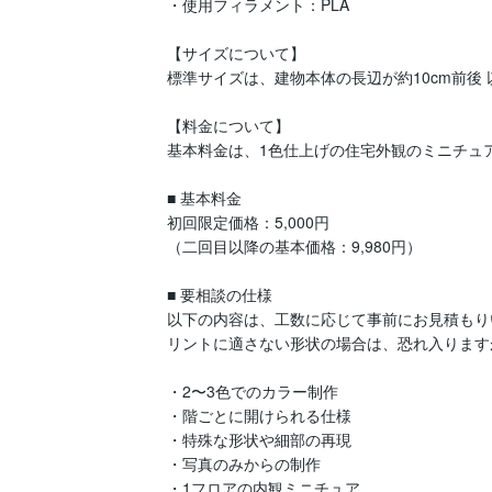
・使用フィラメント：PLA

【サイズについて】

標準サイズは、建物本体の長辺が約10cm前後 以
【料金について】

基本料金は、1色仕上げの住宅外観のミニチュア
■ 基本料金

初回限定価格：5,000円

（二回目以降の基本価格：9,980円）

■ 要相談の仕様

以下の内容は、工数に応じて事前にお見積もり
リントに適さない形状の場合は、恐れ入ります
・2〜3色でのカラー制作

・階ごとに開けられる仕様

・特殊な形状や細部の再現

・写真のみからの制作

・1フロアの内観ミニチュア
