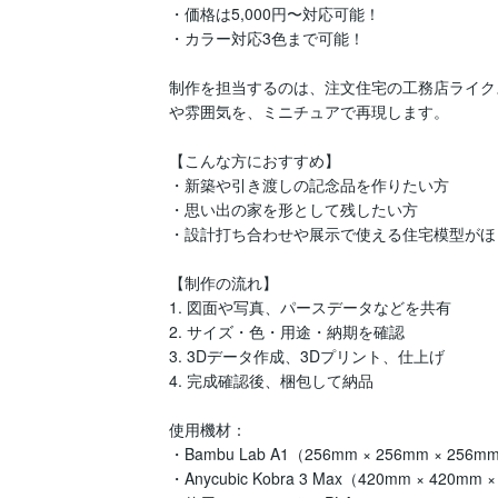
・価格は5,000円〜対応可能！

・カラー対応3色まで可能！

制作を担当するのは、注文住宅の工務店ライク
や雰囲気を、ミニチュアで再現します。

【こんな方におすすめ】

・新築や引き渡しの記念品を作りたい方

・思い出の家を形として残したい方

・設計打ち合わせや展示で使える住宅模型がほ
【制作の流れ】

1. 図面や写真、パースデータなどを共有

2. サイズ・色・用途・納期を確認

3. 3Dデータ作成、3Dプリント、仕上げ

4. 完成確認後、梱包して納品

使用機材：

・Bambu Lab A1（256mm × 256mm × 256mm)
・Anycubic Kobra 3 Max（420mm × 420mm ×