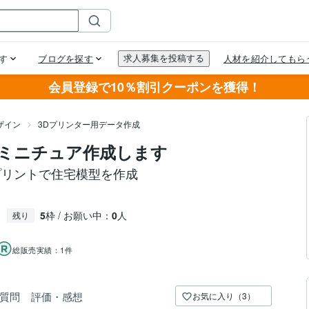
会員登録で10％割引クーポンを獲得！
ザイン
3Dプリンター用データ作成
ミニチュア作成します
プリントで住宅模型を作成
5
枠 / お願い中：
0
人
残り
総販売実績：
1件
質問
評価・感想
お気に入り（3）