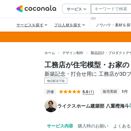
ホーム
デザイン制作
製品設計・プロダクトデ
工務店が住宅模型・お家の
新築記念・打合せ用に 工務店が3D
物品配送可能
1
件
5.0
(1)
販売実績
評価
ライクスホーム建築部 八重樫海斗
サービス内容
購入時のお願い
よくある