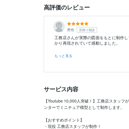
高評価のレビュー
男性
見積り相談
工務店さんが実際の図面をもとに制作し
かり再現されていて感動しました。
新築の家って、完成後は写真だけになり
もっと見る
ると、すごく愛着が湧きます。
サービス内容
【Youtube 10,000人突破！】工務店ス
ンターでミニチュア模型として制作します。

【おすすめポイント】

・現役 工務店スタッフが制作！
