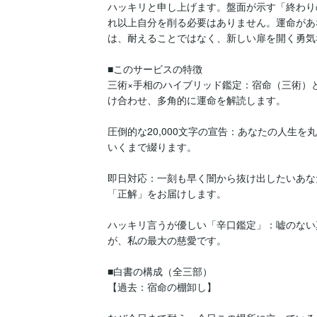
ハッキリと申し上げます。盤面が示す「終わり
れ以上自分を削る必要はありません。運命があ
は、耐えることではなく、新しい扉を開く勇気
■このサービスの特徴

三術×手相のハイブリッド鑑定：宿命（三術）
け合わせ、多角的に運命を解読します。  

圧倒的な20,000文字の宣告：あなたの人生を
いくまで綴ります。

即日対応：一刻も早く闇から抜け出したいあな
「正解」をお届けします。  

ハッキリ言うが優しい「辛口鑑定」：嘘のない
が、私の最大の慈愛です。

■白書の構成（全三部）

【過去：宿命の棚卸し】
