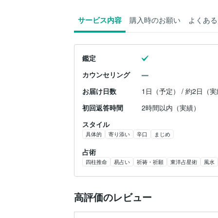
サービス内容
購入時のお願い
よくある
鑑定
カウンセリング
お届け日数
1日（予定） / 約2日（
初回返答時間
2時間以内（実績）
スタイル
具体的
寄り添い
辛口
まじめ
占術
四柱推命
易占い
祈祷・祈願
東洋占星術
風水
高評価のレビュー