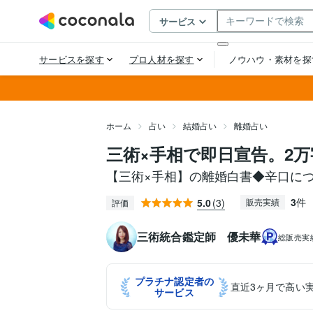
ホーム
占い
結婚占い
離婚占い
三術×手相で即日宣告。2
【三術×手相】の離婚白書◆辛口に
3
件
5.0
(3)
販売実績
評価
三術統合鑑定師 優未華
総販売実
プラチナ認定者の
直近3ヶ月で高い
サービス