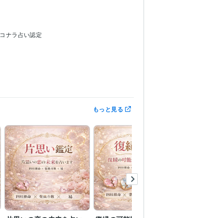
コナラ占い認定
20年
開発推進協会 メンタル心理カウンセラー:2年
もっと見る
生相談