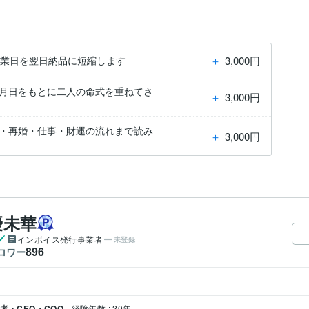
＋
3,000円
営業日を翌日納品に短縮します
年月日をもとに二人の命式を重ねてさ
＋
3,000円
愛・再婚・仕事・財運の流れまで読み
＋
3,000円
優未華
インボイス発行事業者
未登録
896
ロワー
者・CEO・COO
経験年数 : 20年