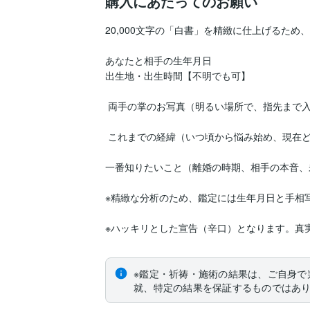
購入にあたってのお願い
20,000文字の「白書」を精緻に仕上げるため
あなたと相手の生年月日

出生地・出生時間【不明でも可】 

 両手の掌のお写真（明るい場所で、指先まで入るようにお撮りください） 

 これまでの経緯（いつ頃から悩み始め、現在どのような状況にあるか）

一番知りたいこと（離婚の時期、相手の本音、未
※精緻な分析のため、鑑定には生年月日と手相写
※ハッキリとした宣告（辛口）となります。真実
※鑑定・祈祷・施術の結果は、ご自身で
就、特定の結果を保証するものではあ