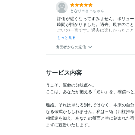
となりのさっちゃん
評価が遅くなってすみません。ボリュー
時間が掛かりました。過去、現在のこと
ごいの一言です。過去は楽しかったこと
得...
もっと見る
出品者からの返信
サービス内容
うこそ、運命の分岐点へ。

ここは、あなたが抱える「迷い」を、確信へと
離婚。それは単なる別れではなく、本来の自分
なる儀式かもしれません。私は三術（四柱推命
相鑑定を加え、あなたの盤面と掌に刻まれた宿
まずに宣告いたします。  
