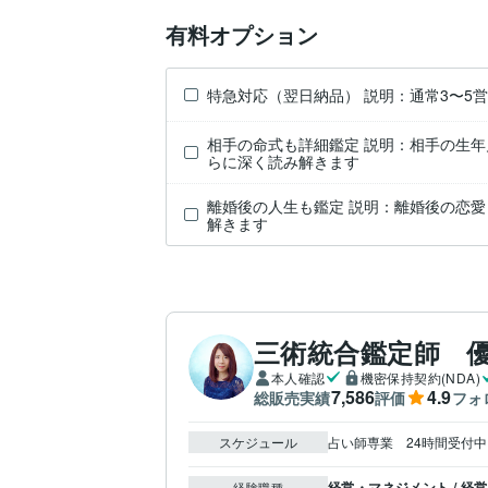
有料オプション
特急対応（翌日納品） 説明：通常3〜5
相手の命式も詳細鑑定 説明：相手の生
らに深く読み解きます
離婚後の人生も鑑定 説明：離婚後の恋
解きます
三術統合鑑定師 
本人確認
機密保持契約(NDA)
7,586
4.9
総販売実績
評価
フォ
スケジュール
占い師専業　24時間受付中
経営・マネジメント / 経営
経験職種