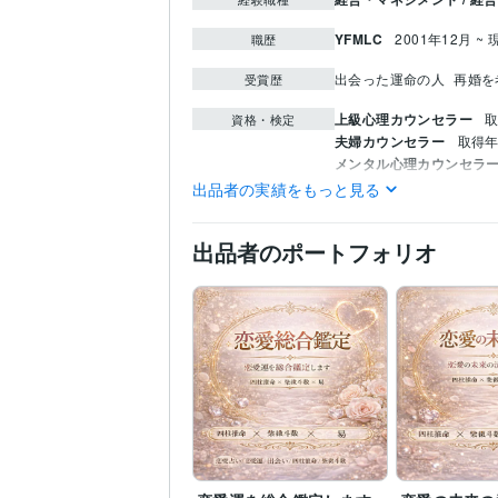
YFMLC
2001年12月 ~ 
職歴
出会った運命の人
再婚を
受賞歴
上級心理カウンセラー
取
資格・検定
夫婦カウンセラー
取得年 
メンタル心理カウンセラ
出品者の実績をもっと見る
四柱推命:13年
九星気学:6
その他ツール
日本能力開発推進協会 上
出品者のポートフォリオ
占い
四柱推命×紫微斗数
得意分野
占い
スピリチュアル
恋
英語
日常会話レベル
語学力