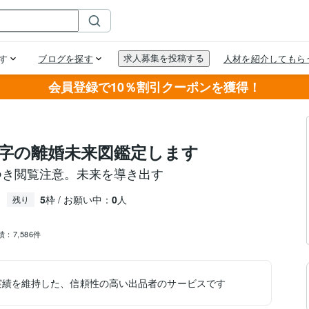
会員登録で10％割引クーポンを獲得！
万字の離婚未来図鑑定します
つき閲覧注意。未来を導き出す
5
枠 / お願い中：
0
人
残り
績：
7,586件
実績を維持した、信頼性の高い出品者のサービスです