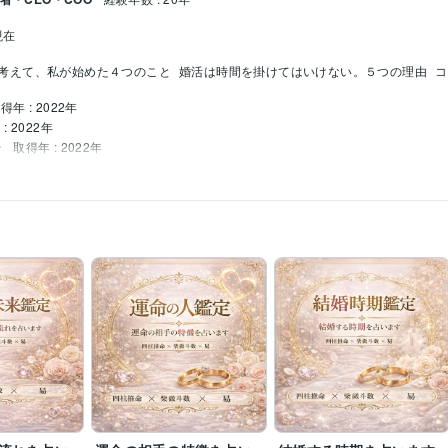
現在
考えて、私が始めた４つのこと
婚活は時間を掛けてはいけない。５つの理由
コ
得年 : 2022年
: 2022年
ー
取得年 : 2022年
年
西洋占星術:4年
奇門遁甲:8年
スピリチュアルリーディング:11年
算命学:7年
風水:
級心理カウンセラー:2年
日本能力開発推進協会 夫婦カウンセラー:2年
日本能力
×易の三術統合
愛鑑定
結婚運鑑定
相性鑑定
復縁鑑定
再婚鑑定
出会い時期鑑定
運命鑑定
人