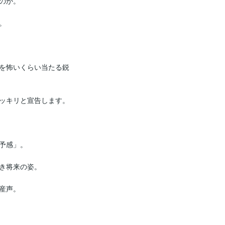
か。



を怖いくらい当たる鋭
リと宣告します。  

予感」。

来の姿。  

声。
