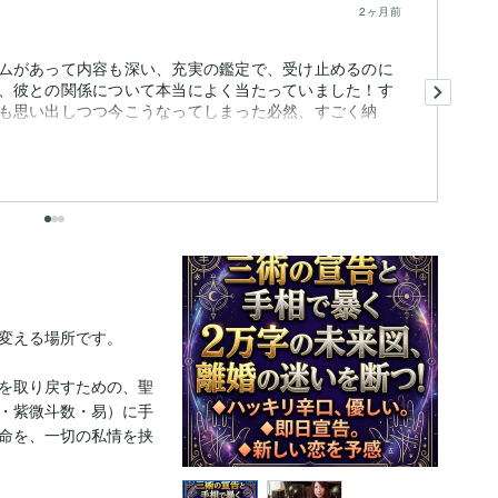
2ヶ月前
ムがあって内容も深い、充実の鑑定で、受け止めるのに
2
、彼との関係について本当によく当たっていました！す
提
も思い出しつつ今こうなってしまった必然、すごく納
最
の.
も
出
変える場所です。

を取り戻すための、聖
・紫微斗数・易）に手
命を、一切の私情を挟