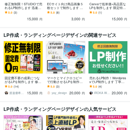
修正無制限！STUDIOで売
ECサイト向け商品画像５
Canvaで低単価×高品質な
れるLP制作します 迅速対
枚セットで制作します ク
LPを制作します 限定特別
応！STUDIOで集客力UP
リック率・購入率UPを目
価格！Canvaで費用を抑
5.0
(3)
5.0
(8)
5.0
(1)
のLP・HP制作します
指す商品画像を制作しま
え、目を惹くLP作りま
15,000
3,000
15,000
す
す！
円
円
円
LP作成・ランディングページデザインの関連サービス
固定費不要の成果につな
マーケとマイクロコピー
売れるLP制作！Wordpres
がるLPを制作します 修正
で行動させるLPを制作し
sでLP制作します 丁寧な
無制限◎購入前にイメー
ます 8/13開始枠の受付開
ヒアリングで初めてでも
5.0
(14)
5.0
(3)
5.0
(4)
ジ画像作成いたします◎
始！FV制作無料のお得な
安心！納品後サポートあ
15,000
20,000
20,000
プラン！
り
渡邉優希｜月額不要のLPデザイナー
yay_design
IROKA Web Design
円
円
円
LP作成・ランディングページデザインの人気サービス