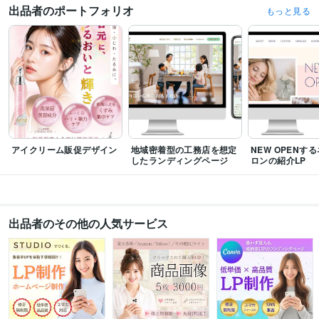
語学力
出品者のポートフォリオ
もっと見る
韓国語
日常会話レベル
アイクリーム販促デザイン
地域密着型の工務店を想定
NEW OPENす
したランディングページ
ロンの紹介LP
出品者のその他の人気サービス