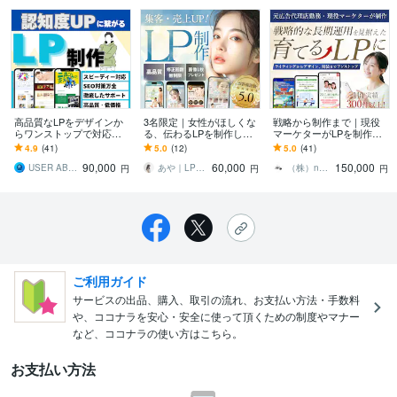
高品質なLPをデザインか
3名限定｜女性がほしくな
戦略から制作まで｜現役
らワンストップで対応し
る、伝わるLPを制作しま
マーケターがLPを制作し
ます SEO対策/デザイン/
す 修正無制限、低価格、
ます PRO認定｜実績300
4.9
(41)
5.0
(12)
5.0
(41)
修正無料/スマホ対応
高品質！WEB画像1枚プレ
本｜リサーチ・戦略策定
90,000
60,000
150,000
ゼント中⭐︎
から制作まで
USER ABILITIES
あや｜LPデザイナー
（株）nanimono 集客・採用支援
円
円
円
ご利用ガイド
サービスの出品、購入、取引の流れ、お支払い方法・手数料
や、ココナラを安心・安全に使って頂くための制度やマナー
など、ココナラの使い方はこちら。
お支払い方法