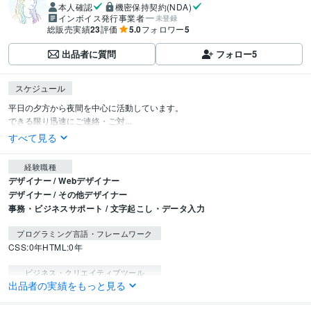
本人確認
機密保持契約(NDA)
インボイス発行事業者
未登録
総販売実績
23
評価
5.0
フォロワー
5
出品者に質問
フォロー
5
スケジュール
平日の夕方から夜間を中心に活動しています。

できる限り迅速にご連絡・ご対...
すべて見る
経験職種
デザイナー / Webデザイナー
デザイナー / その他デザイナー
事務・ビジネスサポート / 文字起こし・データ入力
プログラミング言語・フレームワーク
CSS:0年
HTML:0年
ビジネス・クリエイティブツール
出品者の実績をもっと見る
Excel:5年
Adobe Photoshop:2年
Canva:1年
STUDIO:1年
Figma:1年