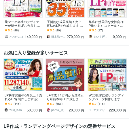
元マーケ会社のデザイナ
圧倒的な成果実績！売上
集客に効果的な女性向けL
ーが魅せるLPお作りしま
直結のLPを作成します Go
P作ります スクール・養
す マーケティング視点で
ogle・Meta広告で成果！
成講座系などのLPデザイ
5.0
(98)
5.0
(90)
5.0
(17)
反応を高めるLPを設計！
原稿ゼロから丸投げOK
ン実績多数！
140,000
270,000
110,000
とみたみほ
橋本務セールスデザインオフィス合同会社
まい｜WEBデザイナー・イラストレーター
円
円
円
お気に入り登録が多いサービス
LP制作実績440件以上！売
LP作成！1万円から見積も
WEB集客に強いランディ
れるLPを制作します 設
り可能本格LP作成します
ングページ制作します
計、構成からライティン
元広告代理店勤務、現ア
【公式PRO認定済】広告
4.9
(445)
5.0
(668)
5.0
(116)
グ、デザインまで全て丸
フィリエイターがLP作成
成果を最大化するLPを制
50,000
20,000
220,000
投げ対応可能！
★サンプルあり
作します
Yuki_Kanamaru
ponta_依頼多数のため返信遅れます
エスデザインマーケティング
円
円
円
LP作成・ランディングページデザインの定番サービス