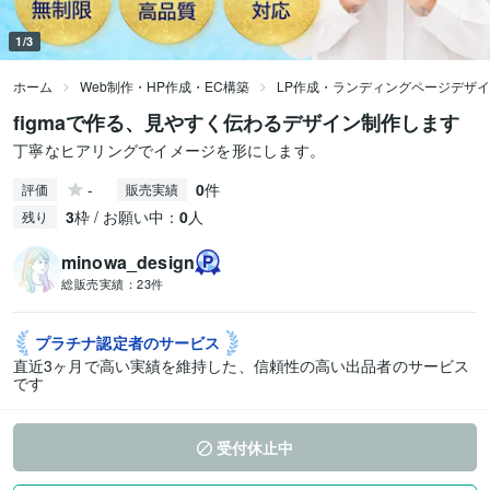
1/3
ホーム
Web制作・HP作成・EC構築
LP作成・ランディングページデザ
figmaで作る、見やすく伝わるデザイン制作します
丁寧なヒアリングでイメージを形にします。
-
0
件
評価
販売実績
3
枠 / お願い中：
0
人
残り
minowa_design
総販売実績：
23件
プラチナ認定者の
サービス
直近3ヶ月で高い実績を維持した、信頼性の高い出品者のサービス
です
受付休止中