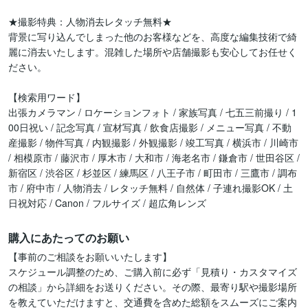
★撮影特典：人物消去レタッチ無料★

背景に写り込んでしまった他のお客様などを、高度な編集技術で綺
麗に消去いたします。混雑した場所や店舗撮影も安心してお任せく
ださい。

【検索用ワード】

出張カメラマン / ロケーションフォト / 家族写真 / 七五三前撮り / 1
00日祝い / 記念写真 / 宣材写真 / 飲食店撮影 / メニュー写真 / 不動
産撮影 / 物件写真 / 内観撮影 / 外観撮影 / 竣工写真 / 横浜市 / 川崎市 
/ 相模原市 / 藤沢市 / 厚木市 / 大和市 / 海老名市 / 鎌倉市 / 世田谷区 / 
新宿区 / 渋谷区 / 杉並区 / 練馬区 / 八王子市 / 町田市 / 三鷹市 / 調布
市 / 府中市 / 人物消去 / レタッチ無料 / 自然体 / 子連れ撮影OK / 土
日祝対応 / Canon / フルサイズ / 超広角レンズ
購入にあたってのお願い
【事前のご相談をお願いいたします】

スケジュール調整のため、ご購入前に必ず「見積り・カスタマイズ
の相談」から詳細をお送りください。その際、最寄り駅や撮影場所
を教えていただけますと、交通費を含めた総額をスムーズにご案内