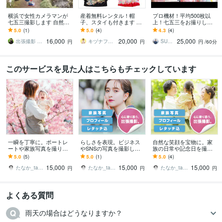
横浜で女性カメラマンが
産着無料レンタル！帽
プロ機材！平均500枚以
七五三撮影します 自然な
子、スタイも付きます ス
上！七五三をお撮りしま
笑顔と家族の温かい瞬間
ライドショーも無料で
す 【小道具あり】【関東
5.0
(1)
5.0
(4)
4.3
(4)
を残します
す。産着の着付け、お任
エリア全域】神社・公
16,000
20,000
25,000
せください！
園・ご自宅もOK！
出張撮影 YUKI PHOTO
キヅナフォト（田中ともゆき）
SUGI WORK
円
円
円
/60分
このサービスを見た人はこちらもチェックしています
一瞬を丁寧に。ポートレ
らしさを表現。ビジネス
自然な笑顔を宝物に。家
ートや家族写真を撮りま
やSNSの写真を撮影しま
族の日常や記念日を撮影
す ポートレート・家族・
す ポートレート・家族・
します ポートレート・家
5.0
(5)
5.0
(1)
5.0
(4)
日常の記録。飾らない自
日常の記録。飾らない自
族・日常の記録。飾らな
15,000
15,000
15,000
然な姿を写します。
然な姿を写します。
い自然な姿を写します。
たなか_tanaka_
たなか_tanaka_
たなか_tanaka_
円
円
円
よくある質問
雨天の場合はどうなりますか？