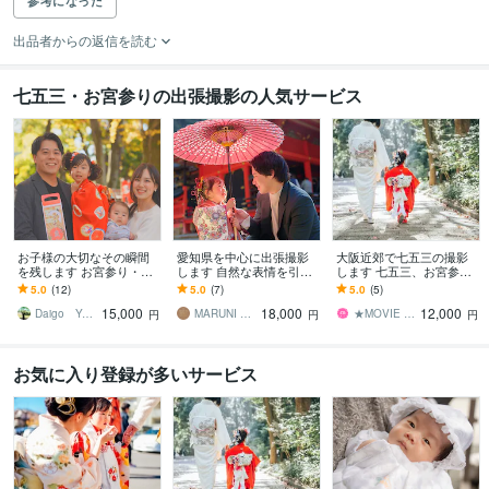
参考になった
出品者からの返信を読む
七五三・お宮参りの出張撮影の人気サービス
お子様の大切なその瞬間
愛知県を中心に出張撮影
大阪近郊で七五三の撮影
を残します お宮参り・七
します 自然な表情を引き
します 七五三、お宮参
五三お任せください！
出し、全データを丁寧に
り、その他、写真撮影し
5.0
(12)
5.0
(7)
5.0
(5)
補正して納品
ます
15,000
18,000
12,000
Daigo Yokomizo
MARUNI DESIGN STUDIO
★MOVIE STUDIO★
円
円
円
お気に入り登録が多いサービス