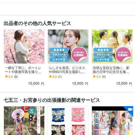
出品者のその他の人気サービス
一瞬を丁寧に。ポートレ
らしさを表現。ビジネス
自然な笑顔を宝物に。家
ートや家族写真を撮りま
やSNSの写真を撮影しま
族の日常や記念日を撮影
す ポートレート・家族・
す ポートレート・家族・
します ポートレート・家
5.0
(5)
5.0
(1)
5.0
(4)
日常の記録。飾らない自
日常の記録。飾らない自
族・日常の記録。飾らな
15,000
15,000
15,000
然な姿を写します。
然な姿を写します。
い自然な姿を写します。
円
円
円
七五三・お宮参りの出張撮影の関連サービス