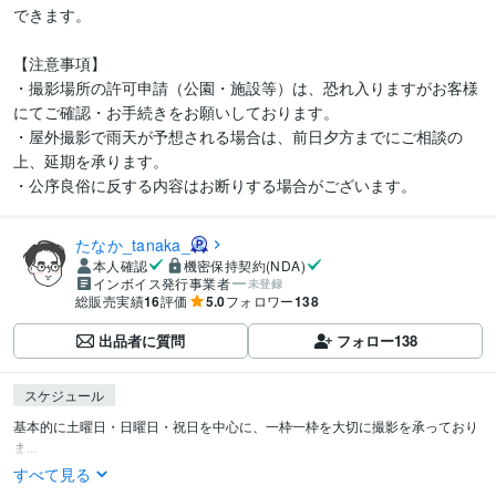
できます。

【注意事項】

・撮影場所の許可申請（公園・施設等）は、恐れ入りますがお客様
にてご確認・お手続きをお願いしております。

・屋外撮影で雨天が予想される場合は、前日夕方までにご相談の
上、延期を承ります。

・公序良俗に反する内容はお断りする場合がございます。
たなか_tanaka_
本人確認
機密保持契約(NDA)
インボイス発行事業者
未登録
総販売実績
16
評価
5.0
フォロワー
138
出品者に質問
フォロー
138
スケジュール
基本的に土曜日・日曜日・祝日を中心に、一枠一枠を大切に撮影を承っており
ま...
すべて見る