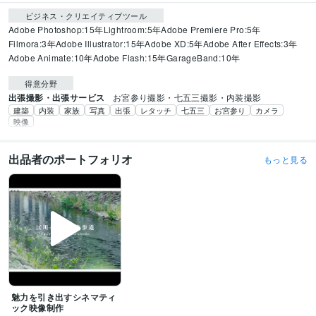
ビジネス・クリエイティブツール
Adobe Photoshop:15年
Lightroom:5年
Adobe Premiere Pro:5年
Filmora:3年
Adobe Illustrator:15年
Adobe XD:5年
Adobe After Effects:3年
Adobe Animate:10年
Adobe Flash:15年
GarageBand:10年
得意分野
出張撮影・出張サービス
お宮参り撮影・七五三撮影・内装撮影
建築
内装
家族
写真
出張
レタッチ
七五三
お宮参り
カメラ
映像
出品者のポートフォリオ
もっと見る
魅力を引き出すシネマティ
ック映像制作