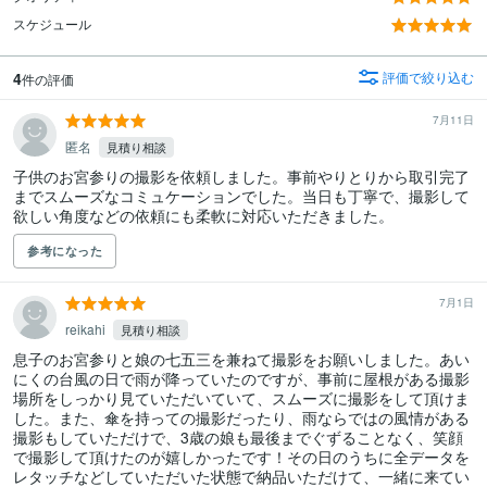
スケジュール
4
評価で絞り込む
件の評価
7月11日
匿名
見積り相談
子供のお宮参りの撮影を依頼しました。事前やりとりから取引完了
までスムーズなコミュケーションでした。当日も丁寧で、撮影して
欲しい角度などの依頼にも柔軟に対応いただきました。
参考になった
7月1日
reikahi
見積り相談
息子のお宮参りと娘の七五三を兼ねて撮影をお願いしました。あい
にくの台風の日で雨が降っていたのですが、事前に屋根がある撮影
場所をしっかり見ていただいていて、スムーズに撮影をして頂けま
した。また、傘を持っての撮影だったり、雨ならではの風情がある
撮影もしていただけで、3歳の娘も最後までぐずることなく、笑顔
で撮影して頂けたのが嬉しかったです！その日のうちに全データを
レタッチなどしていただいた状態で納品いただけて、一緒に来てい