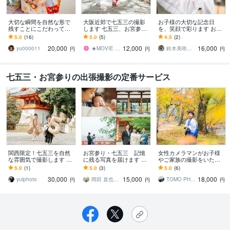
大切な瞬間を自然な形で
大阪近郊で七五三の撮影
お子様の大切な記念日
残すことにこだわってい
します 七五三、お宮参
を、笑顔で彩ります お子
ます フットワークの軽さ
り、その他、写真撮影し
様の成長を、自然な笑顔
5.0
(16)
5.0
(5)
4.5
(2)
フレンドリーな対応でリ
ます
で記録元保育士が安心の
20,000
12,000
16,000
ラックスして撮影
撮影を提供
yu000011
★MOVIE STUDIO★
鈴木美咲｜出張撮影
円
円
円
七五三・お宮参りの出張撮影の定番サービス
関西限定！七五三を自然
お宮参り・七五三 記憶
女性カメラマンがお子様
な雰囲気で撮影します 笑
に残る写真を届けます た
やご家族の撮影をいたし
顔を見逃さない！50枚納
だの記録ではなく見ただ
ます 枚数制限なし！七五
5.0
(1)
5.0
(3)
5.0
(6)
品！
けで記憶がよみがえる写
三・お宮参り経験豊富の
30,000
15,000
18,000
真を
カメラマンが伺います
yuiphoto
岡田 直也｜出張カメラマン
TOMO PHOTOandDESIGN
円
円
円