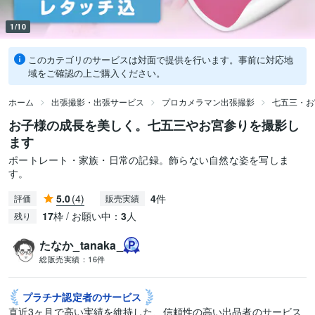
1/10
このカテゴリのサービスは対面で提供を行います。事前に対応地
域をご確認の上ご購入ください。
ホーム
出張撮影・出張サービス
プロカメラマン出張撮影
七五三・お
お子様の成長を美しく。七五三やお宮参りを撮影し
ます
ポートレート・家族・日常の記録。飾らない自然な姿を写しま
す。
5.0
(4)
4
件
評価
販売実績
17
枠 / お願い中：
3
人
残り
たなか_tanaka_
総販売実績：
16件
プラチナ認定者の
サービス
直近3ヶ月で高い実績を維持した、信頼性の高い出品者のサービス