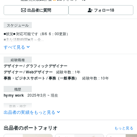
出品者に質問
フォロー
18
スケジュール
■状況■ 対応可能です（8/6  6：00更新）

■主な活動時間■月～金...
すべて見る
経験職種
デザイナー / グラフィックデザイナー
デザイナー / Webデザイナー
経験年数 : 1年
事務・ビジネスサポート / 事務（一般事務）
経験年数 : 10年
職歴
hymy work
2025年3月 ~ 現在
資格・検定
出品者の実績をもっと見る
日商簿記検定3級
取得年 : 2011年
日商簿記検定2級
取得年 : 2012年
マイクロソフト オフィス スペシャリスト（MOS）
取得年 : 2018年
出品者のポートフォリオ
もっと見る
愛玩動物飼養管理士2級
取得年 : 2021年