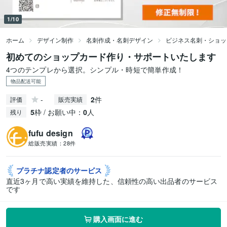
1/10
ホーム
デザイン制作
名刺作成・名刺デザイン
ビジネス名刺・ショッ
初めてのショップカード作り・サポートいたします
4つのテンプレから選択。シンプル・時短で簡単作成！
物品配送可能
-
2
件
評価
販売実績
5
枠 / お願い中：
0
人
残り
fufu design
総販売実績：
28件
プラチナ認定者の
サービス
直近3ヶ月で高い実績を維持した、信頼性の高い出品者のサービス
です
購入画面に進む