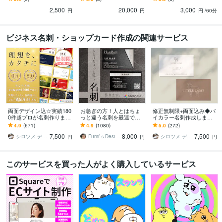
刺などにも使えます！
eで手軽にオンライン販売
どへ！お気軽にご相談く
2,500
20,000
3,000
ださい
円
円
円
/60分
ビジネス名刺・ショップカード作成の関連サービス
両面デザイン込☆実績180
お急ぎの方！人とはちょ
修正無制限+両面込み◆バ
0件超プロが名刺作ります
っと違う名刺を最速で作
イカラー名刺作成します
【印刷対応可】周りと差
ります あなただけのオリ
【印刷可】ショップカー
4.9
(671)
4.9
(1080)
5.0
(272)
がつくあなただけのハイ
ジナル名刺を！翌日まで
ド デザイン カラー 名刺
7,500
8,000
7,500
クオリティ名刺
にデザイン作成します！
制作 作成
シロツメ デザイン
Fumi’ｓDesign
シロツメ デザイン
円
円
円
このサービスを買った人がよく購入しているサービス