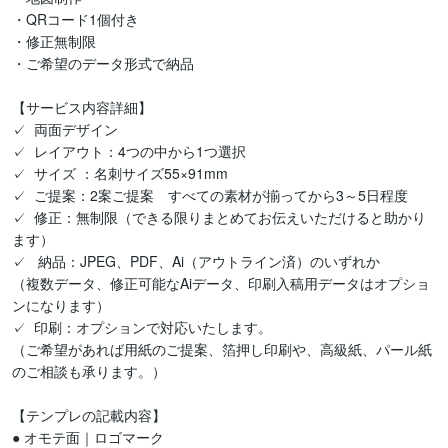
・QRコード1個付き

・修正無制限

・ご希望のデータ形式で納品

【サービス内容詳細】

✓  両面デザイン

✓  レイアウト：4つの中から1つ選択　　　　　　

✓  サイズ ：名刺サイズ55×91mm

✓  ご提案：2案ご提案　すべての素材が揃ってから3～5日程度

✓  修正：無制限（できる限りまとめてお伝えいただけると助かり
ます）

✓   納品：JPEG、PDF、Ai（アウトライン済）のいずれか

（複数データ、修正可能なAiデータ、印刷入稿用データはオプショ
ンになります）

✓  印刷：オプションで対応いたします。

（ご希望があれば用紙のご提案、箔押し印刷や、高級紙、パール紙
のご相談も承ります。）

【テンプレの記載内容】

● オモテ面｜ロゴマーク
