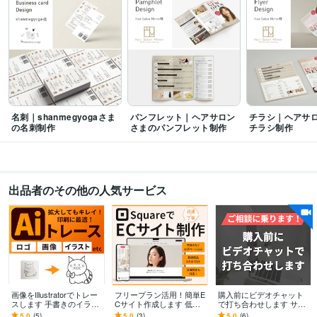
ビジネス・クリエイティブツール
Excel:5年
Google サイト:2年
Google スプレッドシート:2年
Google ドキュメント:2年
Adobe Photoshop:1年
Adobe Premiere Pro:1年
Canva:1年
名刺｜shanmegyogaさま
パンフレット｜ヘアサロン
チラシ｜ヘアサ
の名刺制作
さまのパンフレット制作
チラシ制作
出品者のその他の人気サービス
画像をIllustratorでトレー
フリープラン活用！簡単E
購入前にビデオチャット
スします 手書きのイラス
Cサイト作成します 低予
で打ち合わせします サイ
トもお任せください！名
算でスタート可能。Squar
トを制作を検討中の方な
5.0
(5)
5.0
(3)
5.0
(6)