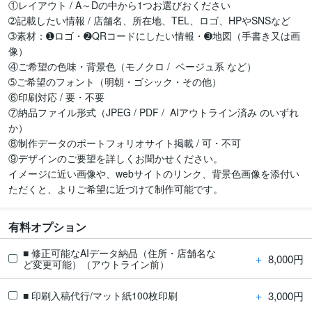
①レイアウト / A～Dの中から1つお選びおください

➁記載したい情報 / 店舗名、所在地、TEL、ロゴ、HPやSNSなど

➂素材：➊ロゴ・➋QRコードにしたい情報・➌地図（手書き又は画
像）

④ご希望の色味・背景色（モノクロ /  ベージュ系 など）

➄ご希望のフォント（明朝・ゴシック・その他）

⑥印刷対応 / 要・不要

⑦納品ファイル形式（JPEG / PDF /  AIアウトライン済み のいずれ
か）

⑧制作データのポートフォリオサイト掲載 / 可・不可

⑨デザインのご要望を詳しくお聞かせください。

イメージに近い画像や、webサイトのリンク、背景色画像を添付い
ただくと、よりご希望に近づけて制作可能です。
有料オプション
■ 修正可能なAIデータ納品（住所・店舗名な
＋
8,000円
ど変更可能）（アウトライン前）
＋
3,000円
■ 印刷入稿代行/マット紙100枚印刷