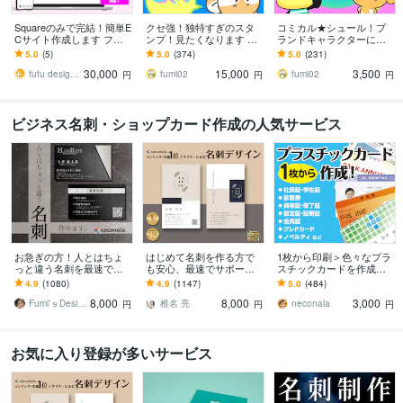
Squareのみで完結！簡単E
クセ強！独特すぎのスタ
コミカル★シュール！ブ
Cサイト作成します フリ
ンプ！見たくなります 大
ランドキャラクターにし
ープラン活用！手軽にオ
手企業様お墨付きクオリ
ます イメージ通り！これ
5.0
(5)
5.0
(374)
5.0
(231)
ンライン販売スタート！
ティ！キャラ映え間違い
があなたのキャラクター
30,000
15,000
3,500
ナシ！
になる！
fufu design
fumi02
fumi02
円
円
円
ビジネス名刺・ショップカード作成の人気サービス
お急ぎの方！人とはちょ
はじめて名刺を作る方で
1枚から印刷＞色々なプラ
っと違う名刺を最速で作
も安心、最速でサポート
スチックカードを作成し
ります あなただけのオリ
します 名刺デザイン実績
ます 認定証・学生証・社
4.9
(1080)
4.9
(1147)
5.0
(484)
ジナル名刺を！翌日まで
最多のプロデザイナーが
員証・クレドなどクレカ
8,000
8,000
3,000
にデザイン作成します！
デザインいたします!
サイズのカードに印刷
Fumi’ｓDesign
椎名 亮
neconala
円
円
円
お気に入り登録が多いサービス