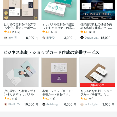
はじめて名刺を作る方で
オリジナル名刺を作成致
信頼感◎貴社の価値を高
も安心、最速でサポート
します クオリティの高い
める名刺を作成いたしま
します 名刺デザイン実績
素敵な名刺デザインを
す 修正回数無制限◇スタ
4.9
(1147)
4.9
(584)
4.9
(681)
最多のプロデザイナーが
イリッシュ＆高級感で魅
8,000
3,000
15,000
デザインいたします!
せるモダンデザイン
椎名 亮
BPIYO
Design Lab｜名刺・地図・印刷物
円
円
円
ビジネス名刺・ショップカード作成の定番サービス
満枠対応中
少し変わった名刺デザイ
名刺・ショップカード・
おしゃれな名刺・ショッ
ン承ります オリジナルデ
各種カードをお作りしま
プカードを作成いたしま
ザインでご要望の名刺デ
す ロゴのイメージに合わ
す 印刷対応OK(別途料
5.0
(12)
5.0
(18)
5.0
(64)
ザインを形に！
せて制作します
金）・あなただけのデザ
10,000
6,000
3,000
インを作成！
Studio Yaoya
841design
moimoi_design
円
円
円