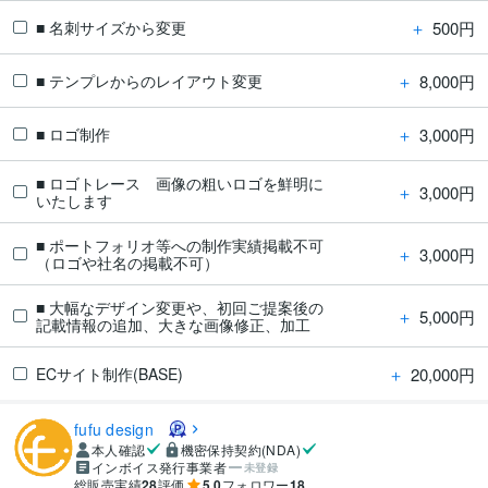
＋
500円
■ 名刺サイズから変更
＋
8,000円
■ テンプレからのレイアウト変更
＋
3,000円
■ ロゴ制作
■ ロゴトレース 画像の粗いロゴを鮮明に
＋
3,000円
いたします
■ ポートフォリオ等への制作実績掲載不可
＋
3,000円
（ロゴや社名の掲載不可）
■ 大幅なデザイン変更や、初回ご提案後の
＋
5,000円
記載情報の追加、大きな画像修正、加工
＋
20,000円
ECサイト制作(BASE)
fufu design
本人確認
機密保持契約(NDA)
インボイス発行事業者
未登録
総販売実績
28
評価
5.0
フォロワー
18