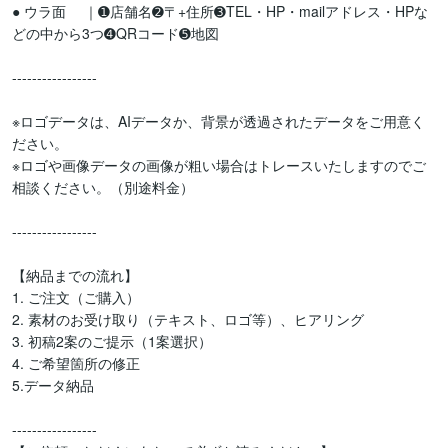
● ウラ面　 ｜➊店舗名➋〒+住所➌TEL・HP・mailアドレス・HPな
どの中から3つ➍QRコード➎地図

-----------------

※ロゴデータは、AIデータか、背景が透過されたデータをご用意く
ださい。

※ロゴや画像データの画像が粗い場合はトレースいたしますのでご
相談ください。（別途料金）

-----------------

【納品までの流れ】

1. ご注文（ご購入）

2. 素材のお受け取り（テキスト、ロゴ等）、ヒアリング

3. 初稿2案のご提示（1案選択）

4. ご希望箇所の修正

5.データ納品

-----------------
