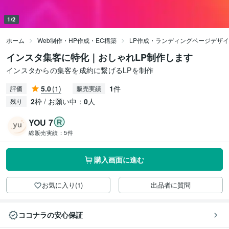
1/2
ホーム
Web制作・HP作成・EC構築
LP作成・ランディングページデザ
インスタ集客に特化｜おしゃれLP制作します
インスタからの集客を成約に繋げるLPを制作
5.0
(1)
1
件
評価
販売実績
2
枠 / お願い中：
0
人
残り
YOU 7
総販売実績：
5件
購入画面に進む
お気に入り(1)
出品者に質問
ココナラの安心保証