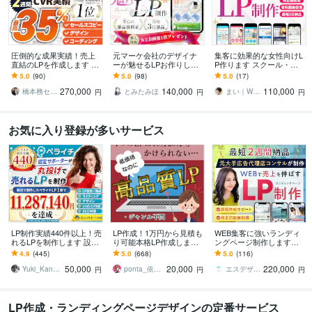
圧倒的な成果実績！売上
元マーケ会社のデザイナ
集客に効果的な女性向けL
直結のLPを作成します Go
ーが魅せるLPお作りしま
P作ります スクール・養
ogle・Meta広告で成果！
す マーケティング視点で
成講座系などのLPデザイ
5.0
(90)
5.0
(98)
5.0
(17)
原稿ゼロから丸投げOK
反応を高めるLPを設計！
ン実績多数！
270,000
140,000
110,000
橋本務セールスデザインオフィス合同会社
とみたみほ
まい｜WEBデザイナー・イラストレーター
円
円
円
お気に入り登録が多いサービス
LP制作実績440件以上！売
LP作成！1万円から見積も
WEB集客に強いランディ
れるLPを制作します 設
り可能本格LP作成します
ングページ制作します
計、構成からライティン
元広告代理店勤務、現ア
【公式PRO認定済】広告
4.9
(445)
5.0
(668)
5.0
(116)
グ、デザインまで全て丸
フィリエイターがLP作成
成果を最大化するLPを制
50,000
20,000
220,000
投げ対応可能！
★サンプルあり
作します
Yuki_Kanamaru
ponta_依頼多数のため返信遅れます
エスデザインマーケティング
円
円
円
LP作成・ランディングページデザインの定番サービス