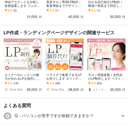
SNSアカウントを分析し
美容サロン専用LP制作｜
伝わる自己紹介LP制作｜
改善提案します フォロワ
集客導線までデザインし
構成〜実装まで対応しま
ーが増えない原因を明確
ます 8セクション構成で魅
す 8セクション構成で魅力
5.0
(2)
5.0
(1)
5.0
(1)
にします
力を丁寧に可視化します
を丁寧に可視化します
10,000
40,000
30,000
円
円
円
LP作成・ランディングページデザインの関連サービス
セミナーやレッスンの魅
ペライチで集客できるLP
サロン実績多数｜女性向
力が伝わるLPを制作しま
お作りします オリジナル
けLP制作します ペライ
す STUDIOで制作×女性向
ファーストビュー画像付
チ・Wix対応｜構成サポー
4.9
(18)
4.9
(29)
5.0
(63)
けデザイン×親切丁寧サポ
き！親切丁寧・即レス対
トあり
38,000
38,000
35,000
ート
応
Tama Design
Tama Design
ユミ｜ナチュラルデザインのWEB制作
円
円
円
よくある質問
Q：パソコンが苦手ですが依頼できますか？