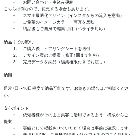
	•	お問い合わせ・申込み導線

こちらは例なので、変更する場合もあります。

	•	スマホ最適化デザイン（インスタからの流入を意識）

	•	ご希望のイメージカラー・写真を反映

	•	納品後もご自身で編集可能（ペライチ対応）

納品までの流れ

	1.	ご購入後、ヒアリングシートを送付

	2.	デザイン案のご提案（修正1回まで無料）

	3.	完成データを納品（編集権限付きでお渡し）

納期

通常7日〜10日程度で納品可能です。お急ぎの場合はご相談くださ
い。

安心ポイント

	•	依頼者様がそのまま集客に活用できるよう、構成からご
提案

	•	実績として掲載させていただく場合は事前に確認します

	•	商用利用OK・ご自身で編集・修正できるので長く活用い