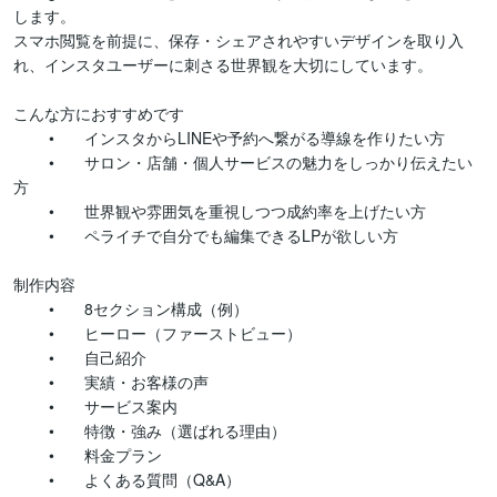
します。

スマホ閲覧を前提に、保存・シェアされやすいデザインを取り入
れ、インスタユーザーに刺さる世界観を大切にしています。

こんな方におすすめです

	•	インスタからLINEや予約へ繋がる導線を作りたい方

	•	サロン・店舗・個人サービスの魅力をしっかり伝えたい
方

	•	世界観や雰囲気を重視しつつ成約率を上げたい方

	•	ペライチで自分でも編集できるLPが欲しい方

制作内容

	•	8セクション構成（例）

	•	ヒーロー（ファーストビュー）

	•	自己紹介

	•	実績・お客様の声

	•	サービス案内

	•	特徴・強み（選ばれる理由）

	•	料金プラン

	•	よくある質問（Q&A）
