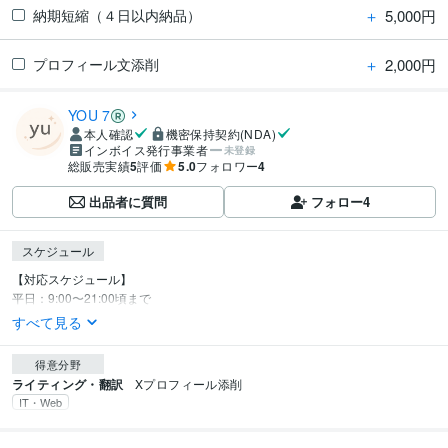
＋
5,000円
納期短縮（４日以内納品）
＋
2,000円
プロフィール文添削
YOU 7
本人確認
機密保持契約(NDA)
インボイス発行事業者
未登録
総販売実績
5
評価
5.0
フォロワー
4
出品者に質問
フォロー
4
スケジュール
【対応スケジュール】

平日：9:00〜21:00頃まで
すべて見る
得意分野
ライティング・翻訳
Xプロフィール添削
IT・Web