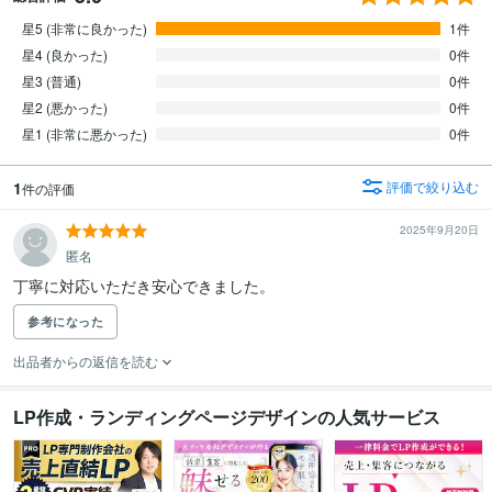
星5 (非常に良かった)
1件
星4 (良かった)
0件
星3 (普通)
0件
星2 (悪かった)
0件
星1 (非常に悪かった)
0件
1
評価で絞り込む
件の評価
2025年9月20日
匿名
丁寧に対応いただき安心できました。
参考になった
出品者からの返信を読む
LP作成・ランディングページデザインの人気サービス