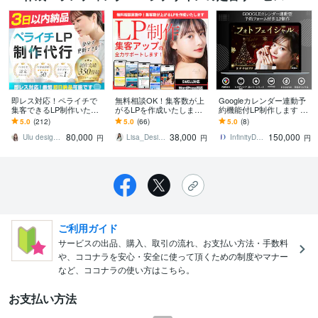
即レス対応！ペライチで
無料相談OK！集客数が上
Googleカレンダー連動予
集客できるLP制作いたし
がるLPを作成いたします
約機能付LP制作します 広
ます 販売実績340件超｜
★問い合わせなどを増や
告初期設定付きtoC商材向
5.0
(212)
5.0
(66)
5.0
(8)
安心と信頼の実績で星評
したいあなたへ★コスパ
け事業者様必見予約機能
80,000
38,000
150,000
価5獲得しています
の高い集客サイト
付きLP
Ulu design｜ウェブデザイナー
Lisa_Design_
InfinityDesign1127
円
円
円
ご利用ガイド
サービスの出品、購入、取引の流れ、お支払い方法・手数料
や、ココナラを安心・安全に使って頂くための制度やマナー
など、ココナラの使い方はこちら。
お支払い方法