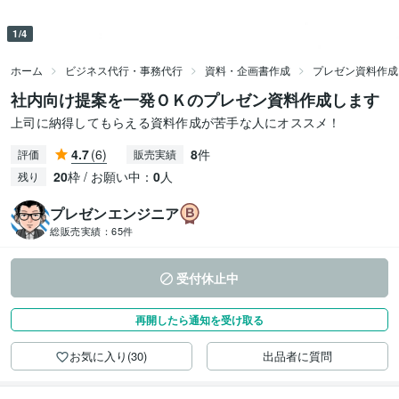
1/4
ホーム
ビジネス代行・事務代行
資料・企画書作成
プレゼン資料作成
社内向け提案を一発ＯＫのプレゼン資料作成します
上司に納得してもらえる資料作成が苦手な人にオススメ！
4.7
(6)
8
件
評価
販売実績
20
枠 / お願い中：
0
人
残り
プレゼンエンジニア
総販売実績：
65件
受付休止中
再開したら通知を受け取る
お気に入り(30)
出品者に質問