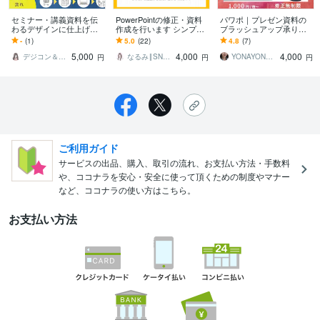
セミナー・講義資料を伝
PowerPointの修正・資料
パワポ｜プレゼン資料の
わるデザインに仕上げま
作成を行います シンプル
ブラッシュアップ承りま
す デザイン丸投げOK｜修
でわかりやすいスライド
す シンプルに、うつくし
-
(1)
5.0
(22)
4.8
(7)
正対応あり・Canvaリン
にブラッシュアップ！
く。伝えたいことをカタ
5,000
4,000
4,000
ク納品
チにします。
デジコン＆デザイン
なるみ‖SNSデザイン×オンライン秘書
YONAYONA STUDIO
円
円
円
ご利用ガイド
サービスの出品、購入、取引の流れ、お支払い方法・手数料
や、ココナラを安心・安全に使って頂くための制度やマナー
など、ココナラの使い方はこちら。
お支払い方法