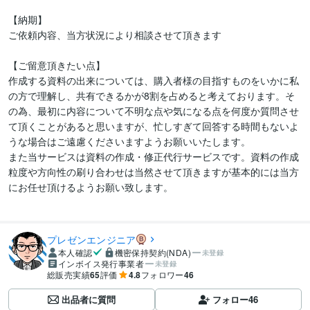
【納期】

ご依頼内容、当方状況により相談させて頂きます

【ご留意頂きたい点】

作成する資料の出来については、購入者様の目指すものをいかに私
の方で理解し、共有できるかが8割を占めると考えております。そ
の為、最初に内容について不明な点や気になる点を何度か質問させ
て頂くことがあると思いますが、忙しすぎて回答する時間もないよ
うな場合はご遠慮くださいますようお願いいたします。

また当サービスは資料の作成・修正代行サービスです。資料の作成
粒度や方向性の刷り合わせは当然させて頂きますが基本的には当方
にお任せ頂けるようお願い致します。

プレゼンエンジニア
本人確認
機密保持契約(NDA)
未登録
インボイス発行事業者
未登録
総販売実績
65
評価
4.8
フォロワー
46
出品者に質問
フォロー
46