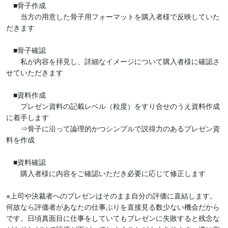
　■骨子作成

　　当方の用意した骨子用フォーマットを購入者様で反映していた
だきます

　■骨子確認

　　私が内容を拝見し、詳細なイメージについて購入者様に確認さ
せていただきます

　■資料作成

　　プレゼン資料の記載レベル（粒度）をすり合せのうえ資料作成
に着手します

　　⇒骨子に沿って論理的かつシンプルで説得力のあるプレゼン資
料を作成

　■資料確認

　　購入者様に内容をご確認いただき必要に応じて修正します

※上司や決裁者へのプレゼンはそのまま自分の評価に直結します。
何故なら評価者があなたの仕事ぶりを直接見る数少ない機会だから
です。日頃真面目に仕事をしていてもプレゼンに失敗すると残念な