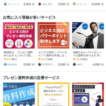
資料・企画書・セミナー
から作成します
で、みんなの心を鷲掴
5,000
5,000
10,000
資料のパワポ作成
み！
アンドノーツ｜スライドデザイナー
niko_554
かもってぃ（Kamotty）
円
円
円
お気に入り登録が多いサービス
BtoB向け プレゼン資料
ビジネス特化！パワーポ
洗練されたパワーポイン
作ります ビジネスで他社
イント資料を作成します
トの資料を作ります 外資
に差を付ける、信頼＆本
元コンサル/現デザイナー
系企業のビジネスのプロ
5.0
(991)
4.9
(1436)
4.9
(1803)
物のパワーポイント資料
が作成！ビジネス向けパ
が差がつくパワーポイン
5,000
5,000
4,000
ワポ資料
トをご提供！
pinokoro
KUROKO_001
mak7
円
円
円
プレゼン資料作成の定番サービス