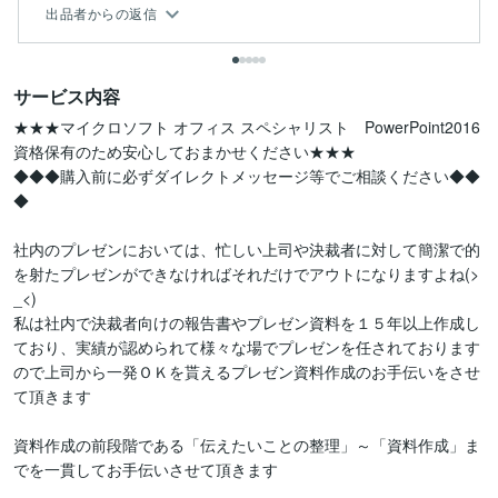
出品者からの返信
サービス内容
★★★マイクロソフト オフィス スペシャリスト　PowerPoint2016
資格保有のため安心しておまかせください★★★

◆◆◆購入前に必ずダイレクトメッセージ等でご相談ください◆◆
◆

社内のプレゼンにおいては、忙しい上司や決裁者に対して簡潔で的
を射たプレゼンができなければそれだけでアウトになりますよね(>
_<)

私は社内で決裁者向けの報告書やプレゼン資料を１５年以上作成し
ており、実績が認められて様々な場でプレゼンを任されております
ので上司から一発ＯＫを貰えるプレゼン資料作成のお手伝いをさせ
て頂きます

資料作成の前段階である「伝えたいことの整理」～「資料作成」ま
でを一貫してお手伝いさせて頂きます
