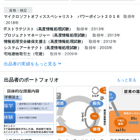
資格・検定
マイクロソフトオフィススペシャリスト パワーポイント２０１６
取得年
: 2018年
ITストラテジスト（高度情報処理試験）
取得年 : 2013年
プロジェクトマネージャー（高度情報処理試験）
取得年 : 2013年
情報処理安全確保支援士（高度情報処理試験）
取得年 : 2012年
システムアーキテクト（高度情報処理試験）
取得年 : 2003年
宅地建物取引士（宅建）
取得年 : 2009年
生命保険支払専門士
取得年 : 2016年
出品者の実績をもっと見る
ITサービスマネージャー（高度情報処理試験）
取得年 : 2018年
システム監査技術者（高度情報処理試験）
取得年 : 2019年
出品者のポートフォリオ
もっと見る
得意分野
ビジネス代行・事務代行
企画書・プレゼン資料作成