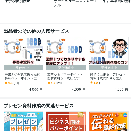
小学校特別授業
サーキュラーエコノミーモ
中古車販売の流
デル
出品者のその他の人気サービス
受付休止中
受付休止中
受付休止中
手書きや写真で撮った資
文章からパワーポイント
簡単に出来る！プレゼン
料をパワーポイントにし
図解資料を作成します ■
資料作成の作り方教えま
ます ★至急対応可スペシ
至急対応可スペシャリス
す 資料の作り方が分から
4.8
(21)
5.0
(24)
4.2
(10)
ャリスト資格保有者が作
ト資格保有者が作成しま
ないあなたにおススメ
4,000
4,000
4,000
成します！
す！
円
円
円
プレゼン資料作成の関連サービス