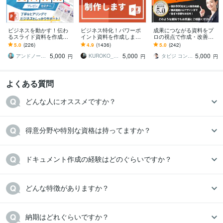
ビジネスを動かす！伝わ
ビジネス特化！パワーポ
成果につながる資料をプ
るスライド資料を作成し
イント資料を作成します
ロの視点で作成・改善し
ます 営業資料・プレゼン
元コンサル/現デザイナー
ます 営業資料・提案書・
5.0
(226)
4.9
(1436)
5.0
(242)
資料・企画書・セミナー
が作成！ビジネス向けパ
プレゼン資料｜構成から
5,000
5,000
5,000
資料のパワポ作成
ワポ資料
デザインまで対応
アンドノーツ｜スライドデザイナー
KUROKO_001
タビジ コンサル｜資料作成のプロ
円
円
円
よくある質問
どんな人にオススメですか？
得意分野や特別な資格は持ってますか？
ドキュメント作成の経験はどのぐらいですか？
どんな特徴がありますか？
納期はどれぐらいですか？