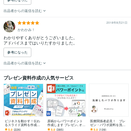
出品者からの返信を読む
2018年8月21日
かわかみ！
わかりやすくありがとうございました。

アドバイスまではいりたすかりました。
参考になった
出品者からの返信を読む
プレゼン資料作成の人気サービス
ビジネスを動かす！伝わ
原稿からパワーポイント
医療関係者必見！ プレ
るスライド資料を作成し
作成します プレゼン､オン
ゼン・パワポ資料を洗練
ます 営業資料・プレゼン
ライン用､パンフなど､一
します 伝わるスライド
5.0
(226)
5.0
(385)
5.0
(139)