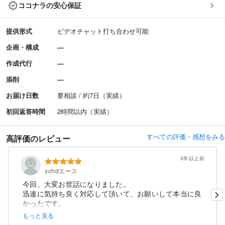
ココナラの安心保証
提供形式
ビデオチャット打ち合わせ可能
企画・構成
作成代行
添削
お届け日数
要相談 / 約7日（実績）
初回返答時間
2時間以内（実績）
すべての評価・感想をみる
高評価のレビュー
3年以上前
xchdエース
今回、大変お世話になりました。
迅速に気持ち良く対応して頂いて、お願いして本当に良
かったです。
またお願いすることが...
もっと見る