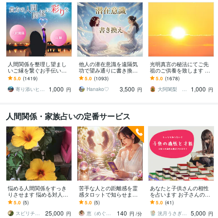
人間関係を整理し望まし
他人の潜在意識を遠隔気
光明真言の秘法にてご先
いご縁を繋ぐお手伝いを
功で望み通りに書き換え
祖のご供養を致します ご
します お好きなエネルギ
ます イジメ、パワハラ、
先祖をご供養して運を開
5.0
(1419)
5.0
(1093)
5.0
(1678)
ーを1回でお受け頂けるよ
浮気、不倫、SNSによる
きたい方、障りを除きた
1,000
3,500
1,000
うになりました
誹謗中傷などの対策
い方に最適です
寄り添いヒーラー＊haru
Hanako♡
大阿闍梨 行光坊昊正
円
円
円
人間関係・家族占いの定番サービス
悩める人間関係をすっき
苦手な人との距離感を霊
あなたと子供さんの相性
りさせます 悩める対人関
感タロットで知らせます
を占います お子さんの才
係をすっきりし、いきい
心のわだかまりをやさし
能を発見してみません
5.0
(5)
5.0
(5)
5.0
(41)
きと自分らしく過ごせま
くほどき、穏やかな関係
か？
25,000
140
5,000
す
へと導きます✨
スピリチュアル占い師 ヒアリングサラ
恵（めぐみ）アイリッシュタロット鑑定師
洸月うさぎ：こうげつ
円
円
/分
円