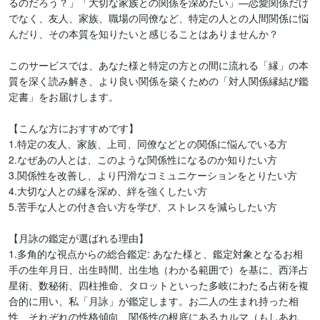
るのだろう？」「大切な家族との関係を深めたい」—恋愛関係だけ
でなく、友人、家族、職場の同僚など、特定の人との人間関係に悩
んだり、その本質を知りたいと感じることはありませんか？ 

このサービスでは、あなた様と特定の方との間に流れる「縁」の本
質を深く読み解き、より良い関係を築くための「対人関係縁結び鑑
定書」をお届けします。

【こんな方におすすめです】

1.特定の友人、家族、上司、同僚などとの関係に悩んでいる方

2.なぜあの人とは、このような関係性になるのか知りたい方

3.関係性を改善し、より円滑なコミュニケーションをとりたい方

4.大切な人との縁を深め、絆を強くしたい方

5.苦手な人との付き合い方を学び、ストレスを減らしたい方

【月詠の鑑定が選ばれる理由】

1.多角的な視点からの総合鑑定: あなた様と、鑑定対象となるお相
手の生年月日、出生時間、出生地（わかる範囲で）を基に、西洋占
星術、数秘術、四柱推命、タロットといった多岐にわたる占術を複
合的に用い、私「月詠」が鑑定します。お二人の生まれ持った相
性、それぞれの性格傾向、関係性の根底にあるカルマ（もしあれ