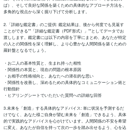
ば）、そして良好な関係を築くための具体的なアプローチ方法を、
多角的な視点から深く掘り下げて分析します。

2.「詳細な鑑定書」のご提供: 鑑定結果は、後から何度でも見返す
ことができる**「詳細な鑑定書（PDF形式）」**としてデータでお
渡しします。鑑定書には以下の内容を丁寧にまとめ、あなたが特定
の人との関係性を深く理解し、より心豊かな人間関係を築くための
羅針盤となるでしょう。

・お二人の基本性質と、生まれ持った相性

・関係性の本質と、現在の問題の根本原因

・お相手の性格傾向と、あなたへの潜在的な思い

・関係性を改善し、深めるための具体的なコミュニケーション術と
行動指針

・ヒアリングシートでいただいた質問への詳細な回答

3.未来を「創造」する具体的なアドバイス: 単に状況を予測するだ
けでなく、あなた様ご自身が望む未来を「創造」できるよう、具体
的で実践的なアドバイスを心がけています。人間関係の不安を希望
に変え、あなたが自信を持って次の一歩を踏み出せるよう、心を込