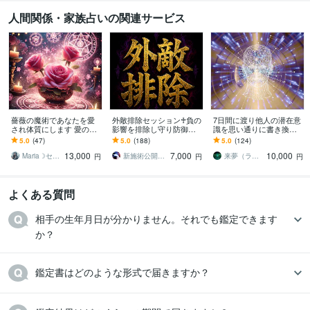
手相鑑定
人間関係・家族占いの関連サービス
学歴
明治大学
2002年3月 ~ 2008年2月
語学力
英語
日常会話レベル
薔薇の魔術であなたを愛
外敵排除セッション♰負の
7日間に渡り他人の潜在意
され体質にします 愛の波
影響を排除し守り防御し
識を思い通りに書き換え
動に包まれると、自然と
ます 因縁・陰口・攻撃×悪
ます 【最上位版】上司、
5.0
(47)
5.0
(188)
5.0
(124)
愛されてしまうようにな
しき存在から霊的干渉を
友人、家族など、ご要望
13,000
7,000
10,000
ります
断ち浄化を行い守護
通りに書き換えます
Maria☽セレスティアルマスター
新施術公開→≪相手意識強制変化≫◆星桜龍
来夢（ライム）
円
円
円
よくある質問
相手の生年月日が分かりません。それでも鑑定できます
か？
鑑定書はどのような形式で届きますか？