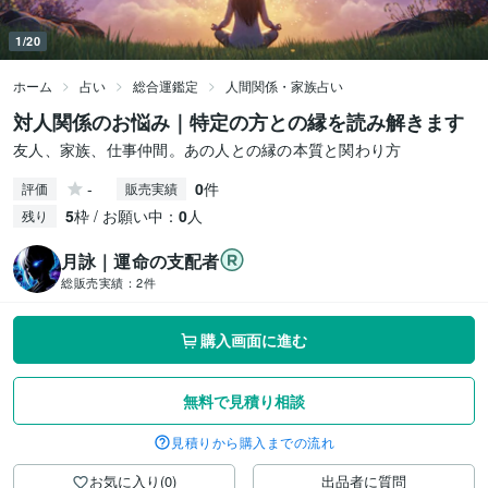
1/20
ホーム
占い
総合運鑑定
人間関係・家族占い
対人関係のお悩み｜特定の方との縁を読み解きます
友人、家族、仕事仲間。あの人との縁の本質と関わり方
-
0
件
評価
販売実績
5
枠 / お願い中：
0
人
残り
月詠｜運命の支配者
総販売実績：
2件
購入画面に進む
無料で見積り相談
見積りから購入までの流れ
お気に入り(0)
出品者に質問