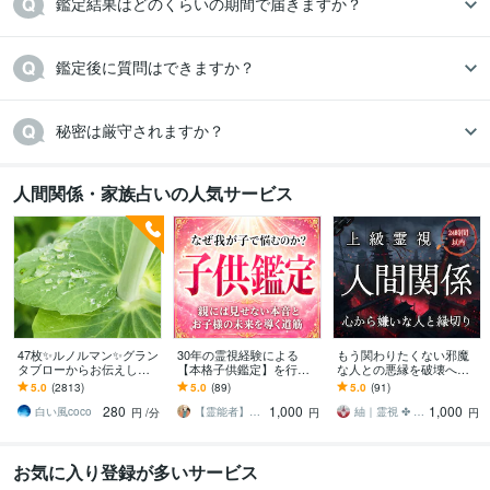
鑑定結果はどのくらいの期間で届きますか？
鑑定後に質問はできますか？
秘密は厳守されますか？
人間関係・家族占いの人気サービス
47枚✨ルノルマン✨グラン
30年の霊視経験による
もう関わりたくない邪魔
タブローからお伝えしま
【本格子供鑑定】を行い
な人との悪縁を破壊へ導
す ☪️恋愛・仕事・人間関
ます 子どもの本音と未来|
きます 煩わしい隣人・マ
5.0
(2813)
5.0
(89)
5.0
(91)
係✨ルノルマン1度試して
子育て・不登校・反抗
マ友 ・上司・親戚との関
280
1,000
1,000
みませんか✡️
期・発達・親子関係
係を解消したい方必見
白い風coco
【霊能者】天晴
紬｜霊視 ✤ 魂読師
円
/分
円
円
お気に入り登録が多いサービス