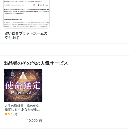
姓名判断鑑定士
取得年 : 2014年
タロットカード士
取得年 : 2017年
スピリチュアルタロット士
取得年 : 2009年
数秘術鑑定士
取得年 : 2011年
四柱推命鑑定士
取得年 : 2014年
九星気学鑑定士
取得年 : 2014年
占い総合プラットホームの
心理カウンセリングスペシャリスト
取得年 : 2019年
立ち上げ
Google アナリティクス個人認定資格（GAIQ）
取得年 : 2016年
ネットマーケティング検定
取得年 : 2019年
プログラミング言語・フレームワーク
出品者のその他の人気サービス
C:10年
HTML:7年
Java:5年
VB:15年
GitHub:3年
ビジネス・クリエイティブツール
Access:10年
Excel:10年
Google サイト:7年
Google スプレッドシート:7年
Google スライド:7年
Google ドキュメント:7年
PowerPoint:13年
Word:15年
freee:3年
Moneyfoward:7年
Google Analytics:7年
Google Search Console:7年
Google Tag Manager:7年
ChatGPT:5年
niji・journey:5年
Adobe Photoshop:7年
CapCut:5年
PowerDirector:3年
人生の羅針盤｜魂の使命
Adobe Illustrator:3年
Canva:7年
鑑定します あなたが生ま
れてきた意味。人生の指
5.0
(1)
針を詳細に解説
得意分野
10,000
円
占い
数秘術
未来予知
運気上昇
縁結び
不安解消
指名鑑定
片思い成就