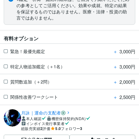
の参考としてご活用ください。効果や成就、特定の結果
を保証するものではありません。医療・法律・投資の助
言ではありません。
有料オプション
＋
3,000円
緊急！最優先鑑定
＋
3,000円
特定人物追加鑑定（＋1名）
＋
2,000円
質問数追加（＋2問）
＋
2,500円
関係性改善ワークシート
月詠｜運命の支配者
本人確認
機密保持契約(NDA)
インボイス発行事業者
総販売実績
2
評価
5.0
フォロワー
3