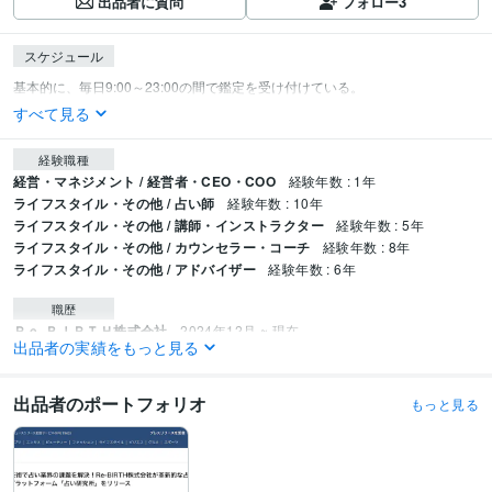
出品者に質問
フォロー
3
スケジュール
すべて見る
経験職種
経営・マネジメント / 経営者・CEO・COO
経験年数 : 1年
ライフスタイル・その他 / 占い師
経験年数 : 10年
ライフスタイル・その他 / 講師・インストラクター
経験年数 : 5年
ライフスタイル・その他 / カウンセラー・コーチ
経験年数 : 8年
ライフスタイル・その他 / アドバイザー
経験年数 : 6年
職歴
Ｒｅ‐ＢＩＲＴＨ株式会社
2024年12月 ~ 現在
出品者の実績をもっと見る
受賞歴
「占い」がもたらす人生が豊かになる法則
数秘術の全て
タロット占いの
出品者のポートフォリオ
もっと見る
全て
手相鑑定の全て
姓名判断の全て
占いと恋
資格・検定
手相鑑定士
取得年 : 2013年