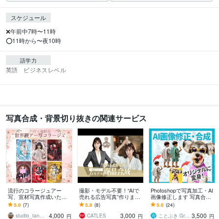
スケジュール
❌午前中7時〜11時

⭕️11時から〜夜10時
語学力
英語
ビジネスレベル
写真合成・背景切り抜きの関連サービス
流行のコラージュアー
撮影・モデル不要！“AIで
Photoshopで写真加工・AI
写、宣材写真作成いたし
売れる広告写真”作ります
画像修正します 写真合
ます ✨️世界観指定対応
商品写真を送るだけでAI
成・レタッチ・画像編集
5.0
(7)
5.0
(8)
5.0
(24)
可！✨️アー写/フライヤー/
モデルとの自然な合成画
も対応します
4,000
3,000
3,500
ジャケット等…
像を作成します
studio_tanukineiri
CATLES
ことぶき Graphics
円
円
円