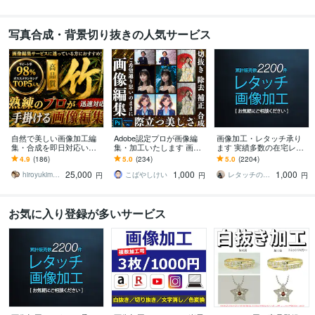
写真合成・背景切り抜きの人気サービス
自然で美しい画像加工編
Adobe認定プロが画像編
画像加工・レタッチ承り
集・合成を即日対応いた
集・加工いたします 画像
ます 実績多数の在宅レタ
します 総実績600件超★
でお困りの方はぜひ、ご
ッチャーです
4.9
(186)
5.0
(234)
5.0
(2204)
即日対応★満足度重視★
相談ください！
25,000
1,000
1,000
進化し続けるプロ品質
hiroyukimpss
こばやしけい
レタッチの鈴木
円
円
円
お気に入り登録が多いサービス