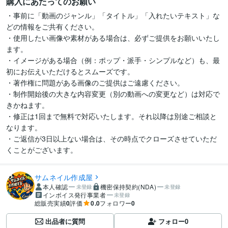
購入にあたってのお願い
・事前に「動画のジャンル」「タイトル」「入れたいテキスト」な
どの情報をご共有ください。

・使用したい画像や素材がある場合は、必ずご提供をお願いいたし
ます。

・イメージがある場合（例：ポップ・派手・シンプルなど）も、最
初にお伝えいただけるとスムーズです。

・著作権に問題がある画像のご提供はご遠慮ください。

・制作開始後の大きな内容変更（別の動画への変更など）は対応で
きかねます。

・修正は1回まで無料で対応いたします。それ以降は別途ご相談と
なります。

・ご返信が3日以上ない場合は、その時点でクローズさせていただ
サムネイル作成屋
本人確認
機密保持契約(NDA)
未登録
未登録
インボイス発行事業者
未登録
総販売実績
0
評価
0.0
フォロワー
0
出品者に質問
フォロー
0