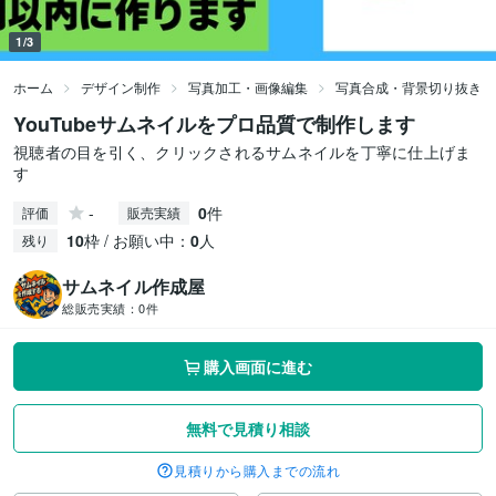
1/3
ホーム
デザイン制作
写真加工・画像編集
写真合成・背景切り抜き
YouTubeサムネイルをプロ品質で制作します
視聴者の目を引く、クリックされるサムネイルを丁寧に仕上げま
す
-
0
件
評価
販売実績
10
枠 / お願い中：
0
人
残り
サムネイル作成屋
総販売実績：
0件
購入画面に進む
無料で見積り相談
見積りから購入までの流れ