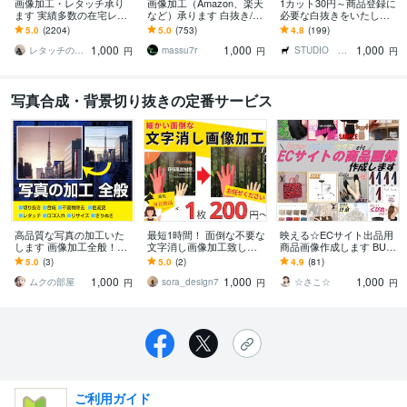
画像加工・レタッチ承り
画像加工（Amazon、楽天
1カット30円～商品登録に
ます 実績多数の在宅レタ
など）承ります 白抜き/切
必要な白抜きをいたしま
ッチャーです
り抜き/文字消し/色変換
す 登録企業多数！高品質
5.0
(2204)
5.0
(753)
4.8
(199)
な白抜き画像をスピーデ
1,000
1,000
1,000
ィーにご提供します
レタッチの鈴木
massu7r
STUDIO EBP
円
円
円
写真合成・背景切り抜きの定番サービス
高品質な写真の加工いた
最短1時間！ 面倒な不要な
映える☆ECサイト出品用
します 画像加工全般！お
文字消し画像加工致しま
商品画像作成します BUY
気軽にお問合せ下さい！
す ヒアリング後から最短1
MAやメルカリなどECサイ
5.0
(3)
5.0
(2)
4.9
(81)
～3時間で納品も対応
ト用商品画像作成いたし
1,000
1,000
1,000
ます！
ムクの部屋
sora_design7
☆さこ☆
円
円
円
ご利用ガイド