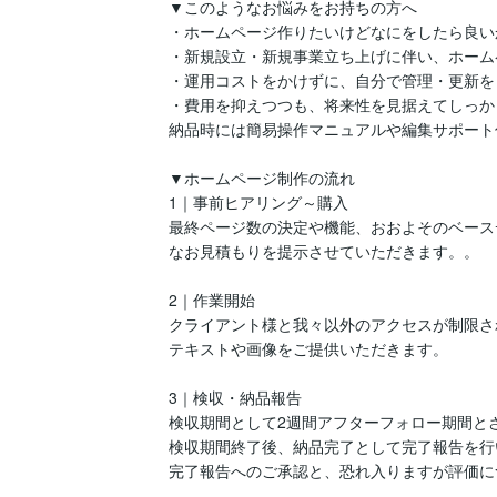
▼このようなお悩みをお持ちの方へ

・ホームページ作りたいけどなにをしたら良い
・新規設立・新規事業立ち上げに伴い、ホーム
・運用コストをかけずに、自分で管理・更新をし
・費用を抑えつつも、将来性を見据えてしっか
納品時には簡易操作マニュアルや編集サポート
▼ホームページ制作の流れ

1｜事前ヒアリング～購入

最終ページ数の決定や機能、おおよそのベース
なお見積もりを提示させていただきます。。

2｜作業開始

クライアント様と我々以外のアクセスが制限さ
テキストや画像をご提供いただきます。

3｜検収・納品報告

検収期間として2週間アフターフォロー期間とさ
検収期間終了後、納品完了として完了報告を行
完了報告へのご承認と、恐れ入りますが評価に