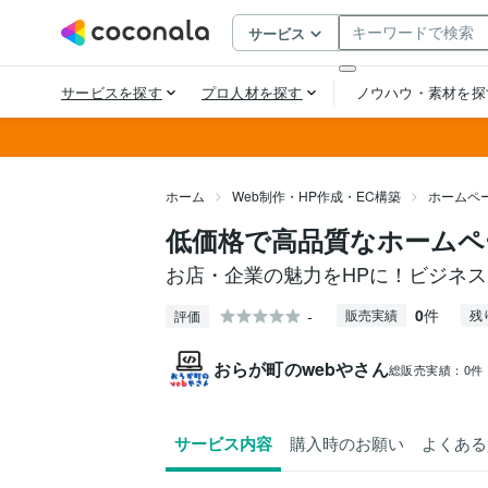
ホーム
Web制作・HP作成・EC構築
ホームペ
低価格で高品質なホームペ
お店・企業の魅力をHPに！ビジネス
0
件
-
販売実績
残
評価
おらが町のwebやさん
総販売実績：
0件
サービス内容
購入時のお願い
よくある