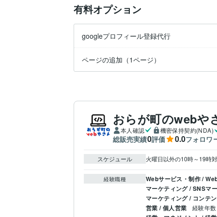
有料オプション
googleプロフィール登録代行
ページの追加（1ページ）
おらが町のwebや
本人確認
機密保持契約(NDA)
0
0.0
総販売実績
評価
フォロワ
スケジュール
火曜日以外の10時～19時
Webサービス・制作 / 
経験職種
マーケティング / SNSマ
マーケティング / コンテ
営業 / 個人営業
経験年数 