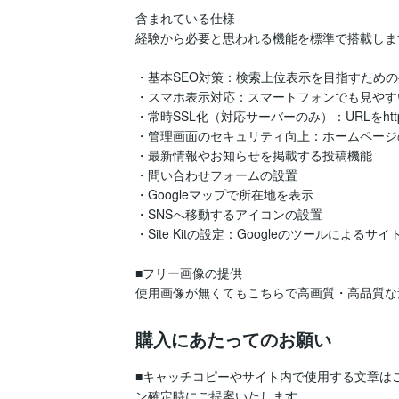
含まれている仕様

経験から必要と思われる機能を標準で搭載します
・基本SEO対策：検索上位表示を目指すための
・スマホ表示対応：スマートフォンでも見やす
・常時SSL化（対応サーバーのみ）：URLをht
・管理画面のセキュリティ向上：ホームページ
・最新情報やお知らせを掲載する投稿機能

・問い合わせフォームの設置

・Googleマップで所在地を表示

・SNSへ移動するアイコンの設置

・Site Kitの設定：Googleのツールによるサ
■フリー画像の提供

使用画像が無くてもこちらで高画質・高品質な
購入にあたってのお願い
■キャッチコピーやサイト内で使用する文章は
ン確定時にご提案いたします。
