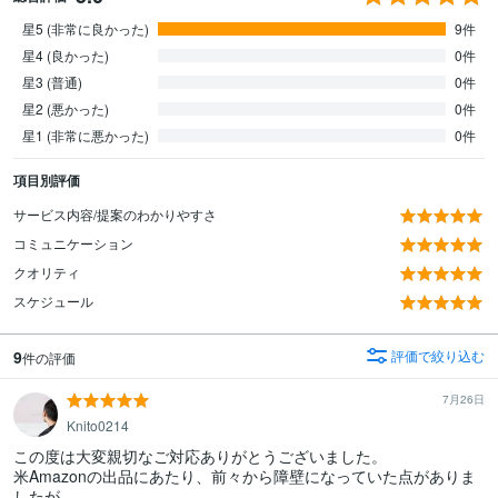
星5 (非常に良かった)
9件
星4 (良かった)
0件
星3 (普通)
0件
星2 (悪かった)
0件
星1 (非常に悪かった)
0件
項目別評価
サービス内容/提案のわかりやすさ
コミュニケーション
クオリティ
スケジュール
9
評価で絞り込む
件の評価
7月26日
Knito0214
この度は大変親切なご対応ありがとうございました。

米Amazonの出品にあたり、前々から障壁になっていた点がありま
したが
