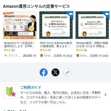
Amazon運用コンサルの定番サービス
Amazonセラー広告設定・
30分でわかるAmazon販売
Amazon販売、課題の突破
運用代行します 【CPA改
の基礎知識、教えます 短
口を見つけます 情報は多
善施策】コスパの良い広
時間で押さえる！Amazon
いのに、何が正しいかわ
5.0
(2)
5.0
(1)
5.0
(4)
告運用代行
以外でも役立つ流通と販
からなくなっていません
28,000
5,000
3,000
売の知識
か？
【アドテク】のことならMETA（メタ）
Amazon販売の家庭教師AM Navi
Amazon販売の家庭教師AM Navi
円
円
/30分
円
/30分
ご利用ガイド
サービスの出品、購入、取引の流れ、お支払い方法・手数料
や、ココナラを安心・安全に使って頂くための制度やマナー
など、ココナラの使い方はこちら。