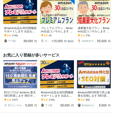
Amazon出品を30日間徹底
プレミアムプラン・Amaz
成果最大化プラン・Amaz
サポートします 出品も広
on出品コンサルします 売
on出品コンサルします 売
告運用もコンサルも全て
上を構造から伸ばす戦略
上改善の土台を整える伴
5.0
(146)
5.0
(4)
5.0
(75)
対応！プレミアムサポー
設計支援
走支援
39,000
110,000
55,000
ト
アマ助
medic＠アマゾン元社員・実績1500
medic＠アマゾン元社員・実績1500
円
円
/60分
円
お気に入り登録が多いサービス
ECのプロが amazon 楽天
Amazon出品を30日間徹底
AmazonSEO対策で売上改
SEO対策します SEOキー
サポートします 出品も広
善を目指します SEO攻
ワード対策で売上集客ア
告運用もコンサルも全て
略！現役コンサルがSEO
4.8
(167)
5.0
(146)
5.0
(55)
ップへ♪広告アドバイスも
対応！プレミアムサポー
キーワードを伝授！
5,000
39,000
9,500
◎
ト
ECコンサル【まっきー】アマゾン 楽天
アマ助
Amazon公認資格保有の『K』
円
円
円