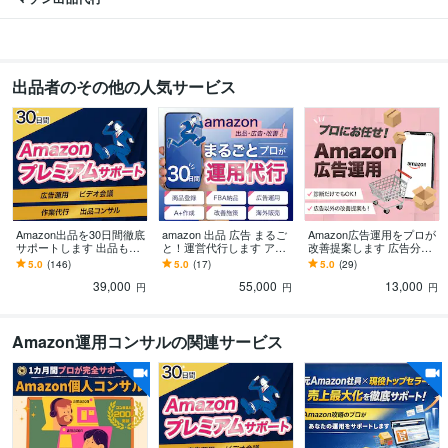
出品者のその他の人気サービス
Amazon出品を30日間徹底
amazon 出品 広告 まるご
Amazon広告運用をプロが
サポートします 出品も広
と！運営代行します アマ
改善提案します 広告分析
告運用もコンサルも全て
ゾン販売はプロにお任
だけでもOK！現役コンサ
5.0
(146)
5.0
(17)
5.0
(29)
対応！プレミアムサポー
せ！14年以上×1200社超の
ルが運用と改善提案で支
39,000
55,000
13,000
ト
専門力
援。
円
円
円
Amazon運用コンサルの関連サービス