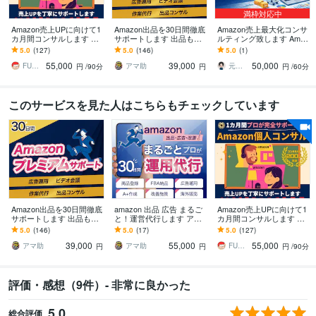
満枠対応中
Amazon売上UPに向けて1
Amazon出品を30日間徹底
Amazon売上最大化コンサ
カ月間コンサルします マ
サポートします 出品も広
ルティング致します Amaz
ンツーマンで丁寧にサポ
告運用もコンサルも全て
on売上加速ベーシックプ
5.0
(127)
5.0
(146)
5.0
(1)
ート/物販/初心者〜中級者
対応！プレミアムサポー
ラン
55,000
39,000
50,000
向け/
ト
FUNS【年商10億円超え物販コンサル】
アマ助
元アマゾン社員＆現セラー運営コンサル
円
/90分
円
円
/60分
このサービスを見た人はこちらもチェックしています
Amazon出品を30日間徹底
amazon 出品 広告 まるご
Amazon売上UPに向けて1
サポートします 出品も広
と！運営代行します アマ
カ月間コンサルします マ
告運用もコンサルも全て
ゾン販売はプロにお任
ンツーマンで丁寧にサポ
5.0
(146)
5.0
(17)
5.0
(127)
対応！プレミアムサポー
せ！14年以上×1200社超の
ート/物販/初心者〜中級者
39,000
55,000
55,000
ト
専門力
向け/
アマ助
アマ助
FUNS【年商10億円超え物販コンサル】
円
円
円
/90分
評価・感想（9件）- 非常に良かった
5.0
総合評価