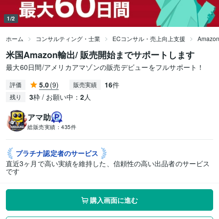
1/2
ホーム
コンサルティング・士業
ECコンサル・売上向上支援
Amaz
米国Amazon輸出/ 販売開始までサポートします
最大60日間/アメリカアマゾンの販売デビューをフルサポート！
5.0
(9)
16
件
評価
販売実績
3
枠 / お願い中：
2
人
残り
アマ助
総販売実績：
435件
プラチナ認定者の
サービス
直近3ヶ月で高い実績を維持した、信頼性の高い出品者のサービス
です
購入画面に進む