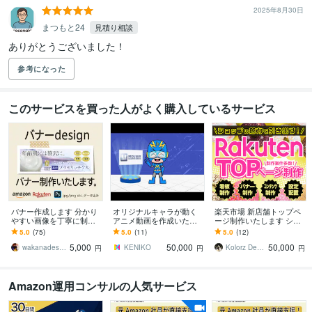
2025年8月30日
まつもと24
見積り相談
ありがとうございました！
参考になった
このサービスを買った人がよく購入しているサービス
バナー作成します 分かり
オリジナルキャラが動く
楽天市場 新店舗トップペ
やすい画像を丁寧に制作
アニメ動画を作成いたし
ージ制作いたします ショ
します
ます オリジナルキャラク
ップの魅力が伝わるTOP
5.0
(75)
5.0
(11)
5.0
(12)
ターからアニメーション
ページ制作おまかせくだ
5,000
50,000
50,000
までまるごと作成！
さい！
wakanadesign
KENIKO
Kolorz Design Works
円
円
円
Amazon運用コンサルの人気サービス