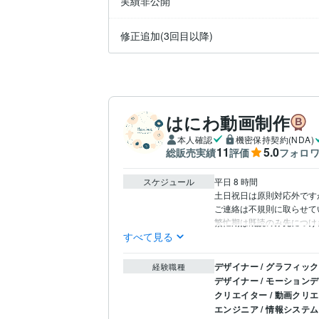
実績非公開
修正追加(3回目以降)
はにわ動画制作
本人確認
機密保持契約(NDA)
11
5.0
総販売実績
評価
フォロ
スケジュール
平日 8 時間

土日祝日は原則対応外です
ご連絡は不規則に取らせて
繁忙期は既読のみ先につけ
すべて見る
デザイナー / グラフィッ
経験職種
デザイナー / モーション
クリエイター / 動画クリ
エンジニア / 情報システ