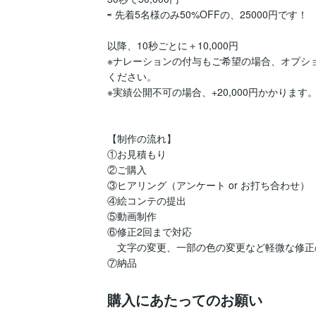
⇨ 先着5名様のみ50%OFFの、25000円です！

以降、10秒ごとに＋10,000円

※ナレーションの付与もご希望の場合、オプシ
ください。

※実績公開不可の場合、+20,000円かかります。
【制作の流れ】

①お見積もり

②ご購入

③ヒアリング（アンケート or お打ち合わせ）

④絵コンテの提出

⑤動画制作

⑥修正2回まで対応

　文字の変更、一部の色の変更など軽微な修正
⑦納品
購入にあたってのお願い