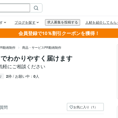
会員登録で10％割引クーポンを獲得！
PR動画制作
商品・サービスPR動画制作
メでわかりやすく届けます
気軽にご相談ください
2
枠 / お願い中：
0
人
り
質問
お気に入り（1）