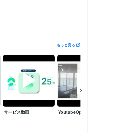
もっと見る
サービス動画
YoutubeOpening
占いチャ
ニング制
名をデザ