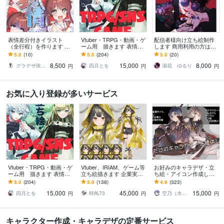
表情差分付きイラスト
Vtuber・TRPG・動画・ゲ
配信者様向け立ち絵制作
（全行程）を作ります 配
ーム用 描きます 表情差
します 商用利用の方はこ
信にオススメ！演出に合
分2枚無料付き（腰上～全
ちらをご覧ください
5.0
(10)
5.0
(204)
5.0
(20)
わせたイラストを全行程
身制作の場合）
8,500
15,000
8,000
お作りします！
グラデザ依頼 ※活動名（グラデザねっこ）
四月とを
湖花 ゆるり
円
円
円
お気に入り登録が多いサービス
Vtuber・TRPG・動画・ゲ
Vtuber、IRIAM、ゲーム等
お好みのキャラデザ・立
ーム用 描きます 表情差
立ち絵描きます 企業実績
ち絵・アイコン作成しま
分2枚無料付き（腰上～全
多数！ハイクオリティな
す あなただけのキャラク
5.0
(204)
5.0
(138)
4.9
(323)
身制作の場合）
イラストをお届けしま
ターイラストを提供しま
15,000
45,000
15,000
す！
す!
四月とを
時鳥73
空乃（水飴）
円
円
円
キャラクター作成・キャラデザの定番サービス