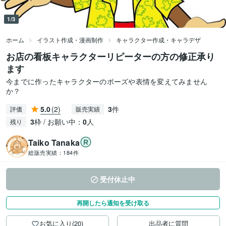
1/3
ホーム
イラスト作成・漫画制作
キャラクター作成・キャラデザ
お店の看板キャラクターリピーターの方の修正承り
ます
今までに作ったキャラクターのポーズや表情を変えてみません
か？
5.0
(2)
3
件
評価
販売実績
3
枠 / お願い中：
0
人
残り
Taiko Tanaka
総販売実績：
184件
受付休止中
再開したら通知を受け取る
お気に入り(20)
出品者に質問