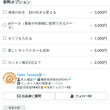
有料オプション
＋
3,000円
身体の向き、顔の向きも変える
aiデータ（看板や印刷物に使用できるデー
＋
3,000円
タ）
＋
1,000円
セリフを入れる
＋
5,000円
新しいキャラクターを追加
＋
2,000円
カンタン修正2点まで
Taiko Tanaka
本人確認
機密保持契約(NDA)
インボイス発行事業者
未登録
総販売実績
184
評価
5.0
フォロワー
52
出品者に質問
フォロー
52
得意分野