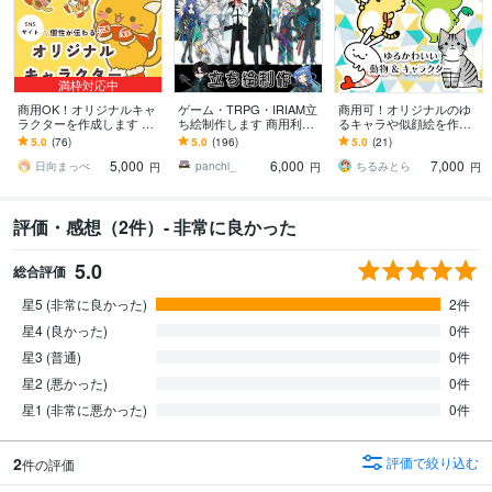
満枠対応中
商用OK！オリジナルキャ
ゲーム・TRPG・IRIAM立
商用可！オリジナルのゆ
ラクターを作成します コ
ち絵制作します 商用利用
るキャラや似顔絵を作成
ンテスト受賞歴あり！親
無料！自由に使えるあな
します ゆるい・かわい
5.0
(76)
5.0
(196)
5.0
(21)
しみやすいキャラクター
ただけのキャラクター作
い・脱力・シンプル！キ
5,000
6,000
7,000
お任せ下さい
成！
ャラデザも大歓迎です！
日向まっぺ
panchi_
ちるみとら
円
円
円
評価・感想（2件）- 非常に良かった
5.0
総合評価
星5 (非常に良かった)
2件
星4 (良かった)
0件
星3 (普通)
0件
星2 (悪かった)
0件
星1 (非常に悪かった)
0件
2
評価で絞り込む
件の評価