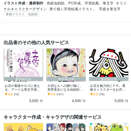
イラスト作成・漫画制作
色紙似顔絵、PC作成、浮世絵風、筆文字
オリジ
ナルキャラクターデザイン
筆で描く浮世絵風イラスト。
手描き筆文字
筆描イラスト 似顔絵
出品者のその他の人気サービス
受付休止中
受付休止中
受付休止中
お店の看板やロゴに使え
大切な人への贈り物に。
お店を魅力的にＰＲ。看
る、アートな筆文字描き
美男美女になる似顔絵描
板キャラクターをお作り
ます 素敵な文字でお客様
きます 記念品やプレゼン
します あなたのビジネス
4.9
(10)
5.0
(101)
5.0
(70)
を引き付けるオリジナル
ト選びに。喜ばれる似顔
を楽しくＰＲしてくれる
5,000
4,000
5,000
ロゴを作りませんか？
絵色紙はいかがですか？
キャラクター作ります。
円
円
円
キャラクター作成・キャラデザの関連サービス