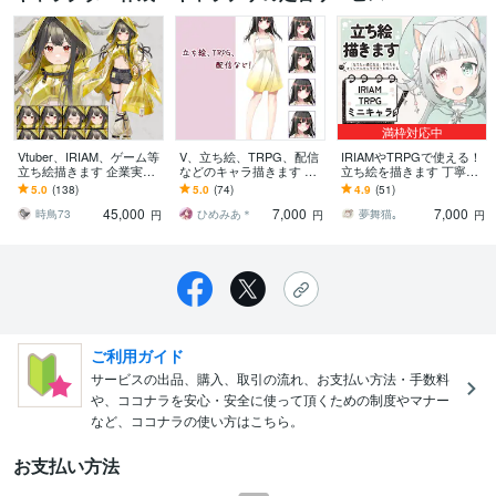
満枠対応中
Vtuber、IRIAM、ゲーム等
V、立ち絵、TRPG、配信
IRIAMやTRPGで使える！
立ち絵描きます 企業実績
などのキャラ描きます 立
立ち絵を描きます 丁寧な
多数！ハイクオリティな
ち絵描きます！ 表情差
ヒアリングで納得のいく
5.0
(138)
5.0
(74)
4.9
(51)
イラストをお届けしま
分、パーツ分けなど対応
作品を。
45,000
7,000
7,000
す！
可！
時鳥73
ひめみあ＊
夢舞猫｡
円
円
円
ご利用ガイド
サービスの出品、購入、取引の流れ、お支払い方法・手数料
や、ココナラを安心・安全に使って頂くための制度やマナー
など、ココナラの使い方はこちら。
お支払い方法