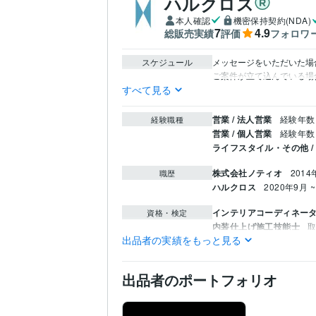
ハルクロス
本人確認
機密保持契約(NDA)
7
4.9
総販売実績
評価
フォロワ
スケジュール
メッセージをいただいた場合
ご案件が立て込んでいる場
すべて見る
営業 / 法人営業
経験年数 
経験職種
営業 / 個人営業
経験年数 
ライフスタイル・その他 
株式会社ノティオ
2014
職歴
ハルクロス
2020年9月 
インテリアコーディネー
資格・検定
内装仕上げ施工技能士
取
出品者の実績をもっと見る
住まい・美容・生活相談
得意分野
内装業界
出品者のポートフォリオ
大阪芸術大学短期大学部
学歴