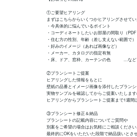
①ご要望ヒアリング

まずはこちらからいくつかヒアリングさせてい
・今具体的に悩んでいるポイント

・コーディネートしたいお部屋の間取り（PDF
・住む方の性別、年齢（差し支えない範囲で）

・好みのイメージ（あれば画像など）

・メーカー、カタログの指定有無

・床、ドア、窓枠、カーテンの色　　　…など

②プランシートご提案

ヒアリングした情報をもとに

壁紙の品番とイメージ画像を添付したプランシー
実物サンプルを確認してからご提案いたしますの
ヒアリングからプランシートご提案まで1週間ほ
③プランシート修正＆納品

プランシートの記載内容についてご質問や

別案をご希望の場合はお気軽にご相談ください。
最終的にOKをいただいた段階で納品扱いとさせ