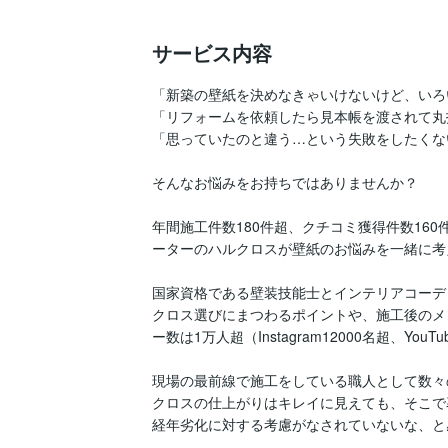
サービス内容
「新築の壁紙を決めなきゃいけないけど、いろ
「リフォームを依頼したら見本帳を渡されて丸
「思っていたのと違う…という失敗をしたくない
そんなお悩みをお持ちではありませんか？

年間施工件数180件超、クチコミ獲得件数16
ーターのハルクロスが壁紙のお悩みを一緒に考
国家資格である壁装技能士とインテリアコーデ
クロス選びにまつわるポイントや、施工後のメ
ー数は1万人超（Instagram12000名超、YouTu
現場の最前線で施工をしている職人として数々
クロスの仕上がりはキレイに見えても、そこで
経年劣化に対する考慮がなされていないな、と