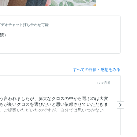
ビデオチャット打ち合わせ可能
実績）
すべての評価・感想をみる
10ヶ月前
う言われましたが、膨大なクロスの中から選ぶのは大変
サ
ちが良いクロスを選びたいと思い依頼させていただきま
コ
、ご提案いただいたのですが、自分では思いつかない
た
納
も