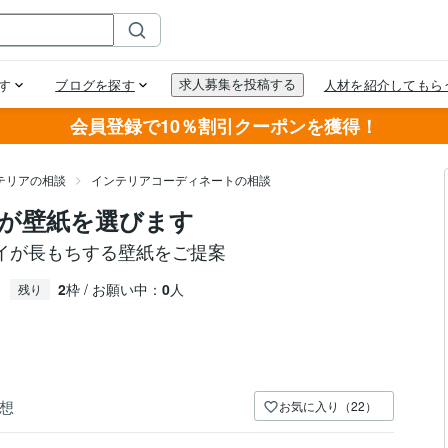
会員登録で10％割引クーポンを獲得！
テリアの相談
インテリアコーディネートの相談
が壁紙を選びます
イが長もちする壁紙をご提案
2
枠 / お願い中：
0
人
残り
想
お気に入り（22）