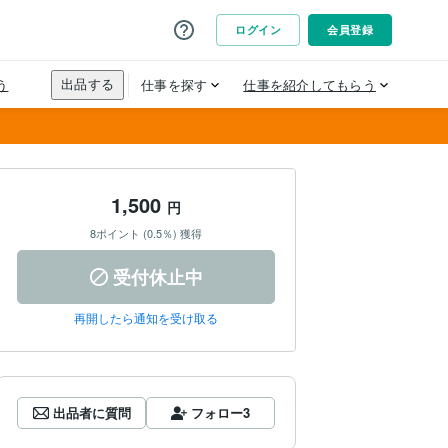
1,500
円
8ポイント (0.5％) 獲得
受付休止中
再開したら通知を受け取る
出品者に質問
フォロー
3