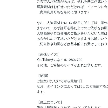
ご希望のお写真があれば、それを基に作成いた
写真素材はお任せいただければ、イメージに合
（商用利用可能なものに限ります）

なお、人物素材やロゴの使用に関しては、著作
ますので、必ず許可を得た上でのご依頼をお願
人物画像やロゴ使用のご指示をいただいた際は
あらかじめご了承いただけますようお願いいた
（切り抜き動画などは基本的にお受けしており
【画像サイズ】

YouTubeサムネイル1280×720

その他、ご希望のサイズがあれば承ります。

【納期】

ご注文いただいてから最短1日

なお、タイミングによっては3日ほど頂戴する
ます。

【修正について】

修正は無制限とさせていただいております。
