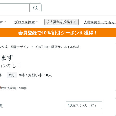
会員登録で10％割引クーポンを獲得！
ル作成・画像デザイン
YouTube・動画サムネイル作成
します
ョンなし！
件
3
枠 / お願い中：
0
人
残り
総販売実績：
106件
想
お気に入り（24）