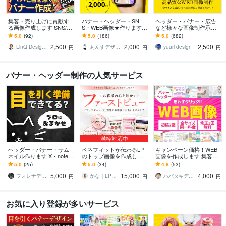
集客・売り上げに貢献す
バナー・ヘッダー・SN
ヘッダー・バナー・広告
る画像作成します SNS/ヘ
S・WEB画像★作ります
など様々な画像制作承り
ッダーなどWEB画像全般
繊細で高品質なデザイン
ます 【ライトプラン】高
5.0
(92)
5.0
(186)
5.0
(682)
お任せください
を届けます♪
品質・低価格で理想のデ
2,500
2,000
2,500
ザインをお届けします
LinQ Design │ 伊藤遥
あんずデザイン
yuuri design
円
円
円
バナー・ヘッダー制作の人気サービス
満枠対応中
ヘッダー・バナー・サム
ベネフィットが伝わるLP
キャンペーン価格！WEB
ネイル作ります X・note・
のトップ画像を作成しま
画像を作成します 集客・
Brain・インスタ・広告
す 自作LPも生かせる！簡
効果のでるバナー・ヘッ
5.0
(25)
5.0
(34)
4.8
(53)
【親しみ特化】
易オプトインページにも
ダー
5,000
15,000
4,000
使えます！
フォレナデザイン
かな｜LP＊バナー制作
ハバタキデザイン
円
円
円
お気に入り登録が多いサービス