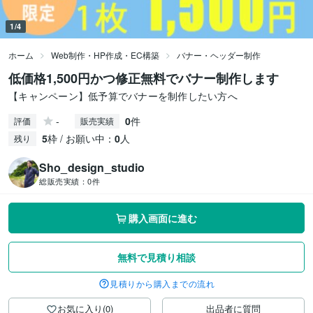
1/4
ホーム
Web制作・HP作成・EC構築
バナー・ヘッダー制作
低価格1,500円かつ修正無料でバナー制作します
【キャンペーン】低予算でバナーを制作したい方へ
-
0
件
評価
販売実績
5
枠 / お願い中：
0
人
残り
Sho_design_studio
総販売実績：
0件
購入画面に進む
無料で見積り相談
見積りから購入までの流れ
お気に入り(0)
出品者に質問