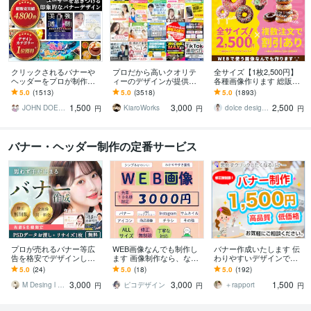
クリックされるバナーや
プロだから高いクオリテ
全サイズ【1枚2,500円】
ヘッダーをプロが制作し
ィーのデザインが提供で
各種画像作ります 総販売
ます デザイン歴20年以上
きます 【メインビジュア
実績2000件超おまとめ割
5.0
(1513)
5.0
(3518)
5.0
(1893)
のプロが反応率を意識し
ルやバナーの制作 3000
引あり♪コスパ抜群と大好
1,500
3,000
2,500
た設計で制作
円！】
評!
JOHN DOE＠販売実績4800件以上
KiaroWorks
dolce designing
円
円
円
バナー・ヘッダー制作の定番サービス
プロが売れるバナー等広
WEB画像なんでも制作し
バナー作成いたします 伝
告を格安でデザインしま
ます 画像制作なら、なん
わりやすいデザインで集
す スクロールする手が止
でもご相談ください。
客アップ！
5.0
(24)
5.0
(18)
5.0
(192)
まる、目立つWEB画像で
3,000
3,000
1,500
売上・集客UP！
M Desing l バナー作成
ピコデザイン
＋rapport
円
円
円