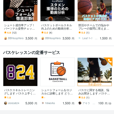
シュート成功率アップ！
バスケットボールスキル
部活やチームでの悩みや
パーソナル姿勢チェック
向上のための動画分析し
プレーの疑問に答えます
します 成功の鍵は「正し
ます スタメン争いに挑む
部活では教えてくれない
4.9
(12)
5.0
(4)
5.0
(1)
い姿勢」自信をつけて勝
ための戦術的なアドバイ
リアルな声を届けます
3,500
3,500
1,500
利への道を切り開け！
ス
BBHoopHero
BBHoopHero
Leaf ﾘｰﾌ ～からだの相談所～
円
円
円
バスケレッスンの定番サービス
予約受付中
バスケスキルトレーニン
シュートフォームをロジ
バスケに関する相談、悩
グします バスケ上手くな
カルに診断します どうし
みお聞きします バスケで
りましょう！！個人と差
たらシュートが入るよう
悩んでる事、相談してみ
1.0
-
5.0
(1)
をつけたい形必見！！
になるかをわかりやすく
ませんか?グチでも可
5,000
1,500
100
説明します
stoics824
h9works
アキラ バスケの悩み、相談受けます
円
円
円
/分