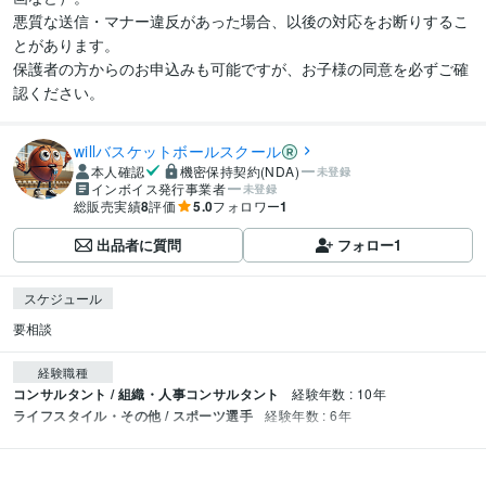
悪質な送信・マナー違反があった場合、以後の対応をお断りするこ
とがあります。

保護者の方からのお申込みも可能ですが、お子様の同意を必ずご確
認ください。
willバスケットボールスクール
本人確認
機密保持契約(NDA)
未登録
インボイス発行事業者
未登録
総販売実績
8
評価
5.0
フォロワー
1
出品者に質問
フォロー
1
スケジュール
要相談
経験職種
コンサルタント / 組織・人事コンサルタント
経験年数 : 10年
ライフスタイル・その他 / スポーツ選手
経験年数 : 6年