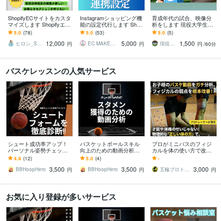
ShopifyECサイトをカスタ
Instagramショッピング機
育成年代の試合、映像分
マイズします Shopifyエン
能の設定代行します Shopi
析をします 現役大学生プ
ジニアが柔軟にカスタマ
fy/BASE/STORES等お気
レイヤーとしてより近い
5.0
(78)
5.0
(53)
5.0
(5)
イズいたします！
軽にご相談下さい
目線でサポートします！
12,000
5,000
1,500
ヒロシ_Shopifyパートナー
EC MAKE◎Shopifyパートナー
現役大学生サッカーコーチ
円
円
円
/60分
バスケレッスンの人気サービス
シュート成功率アップ！
バスケットボールスキル
プロがミニバスのフィジ
パーソナル姿勢チェック
向上のための動画分析し
カルを体の使い方で改善
します 成功の鍵は「正し
ます スタメン争いに挑む
します 当たり強い・抜か
4.9
(12)
5.0
(4)
-
い姿勢」自信をつけて勝
ための戦術的なアドバイ
れない・速い切り返し・
3,500
3,500
3,000
利への道を切り開け！
ス
ジャンプ力を手に入れる
BBHoopHero
BBHoopHero
五輪プロトレーナーの子供向け身体操作相談
円
円
円
お気に入り登録が多いサービス