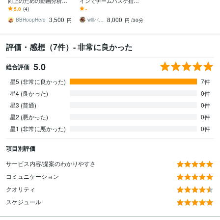
向上のための動画分析し
インでチームバスケ指導
ます スタメン争いに挑む
します 〜あなたのパーソ
5.0
(4)
-
ための戦術的なアドバイ
ナルバスケットボールト
3,500
8,000
ス
レーナーになります〜
BBHoopHero
willバスケットボールスクール
円
円
/30分
評価・感想（7件）- 非常に良かった
5.0
総合評価
星5 (非常に良かった)
7件
星4 (良かった)
0件
星3 (普通)
0件
星2 (悪かった)
0件
星1 (非常に悪かった)
0件
項目別評価
サービス内容/提案のわかりやすさ
コミュニケーション
クオリティ
スケジュール