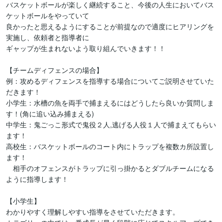
バスケットボールが楽しく継続すること、今後の人生においてバス
ケットボールをやっていて

良かったと思えるようにすることが前提なので適度にヒアリングを
実施し、依頼者と指導者に

ギャップが生まれないよう取り組んでいきます！！

【チームディフェンスの場合】

例：攻めるディフェンスを指導する場合についてご説明させていた
だきます！

小学生：水槽の魚を両手で捕まえるにはどうしたら良いか質問しま
す！(角に追い込み捕まえる)

中学生：鬼ごっこ形式で鬼役２人,逃げる人役１人で捕まえてもらい
ます！

高校生：バスケットボールのコート内にトラップを複数カ所設置し
ます！

　相手のオフェンスがトラップに引っ掛かるとダブルチームになる
ように指導します！

【小学生】

わかりやすく理解しやすい指導をさせていただきます。
