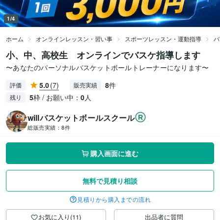
1/4
ホーム
オンラインレッスン・習い事
スポーツレッスン・運動指導
バ
小、中、高校生 オンラインでバスケ指導します
〜あなたのパーソナルバスケットボールトレーナーになります〜
5.0
(7)
8
件
評価
販売実績
5
枠 / お願い中：
0
人
残り
willバスケットボールスクール
総販売実績：
8件
購入画面に進む
無料で見積り相談
見積りから購入までの流れ
お気に入り(11)
出品者に質問