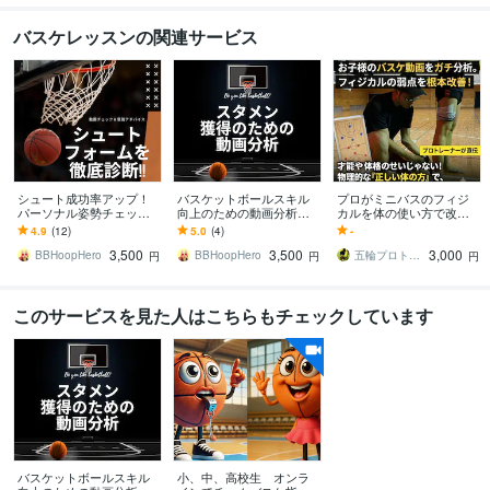
バスケレッスンの関連サービス
シュート成功率アップ！
バスケットボールスキル
プロがミニバスのフィジ
パーソナル姿勢チェック
向上のための動画分析し
カルを体の使い方で改善
します 成功の鍵は「正し
ます スタメン争いに挑む
します 当たり強い・抜か
4.9
(12)
5.0
(4)
-
い姿勢」自信をつけて勝
ための戦術的なアドバイ
れない・速い切り返し・
3,500
3,500
3,000
利への道を切り開け！
ス
ジャンプ力を手に入れる
BBHoopHero
BBHoopHero
五輪プロトレーナーの子供向け身体操作相談
円
円
円
このサービスを見た人はこちらもチェックしています
バスケットボールスキル
小、中、高校生 オンラ