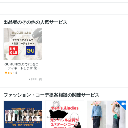
出品者のその他の人気サービス
GU &UNIQLOで7日分コ
ーディネートします 元GU
店員がプチプラアイテム
5.0
(1)
を使ってコーディネート
7,000
致します！
円
ファッション・コーデ提案相談の関連サービス