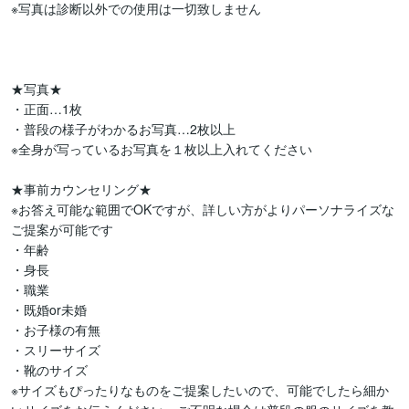
※写真は診断以外での使用は一切致しません

★写真★

・正面…1枚

・普段の様子がわかるお写真…2枚以上

※全身が写っているお写真を１枚以上入れてください

★事前カウンセリング★

※お答え可能な範囲でOKですが、詳しい方がよりパーソナライズな
ご提案が可能です

・年齢

・身長

・職業

・既婚or未婚

・お子様の有無

・スリーサイズ

・靴のサイズ

※サイズもぴったりなものをご提案したいので、可能でしたら細か