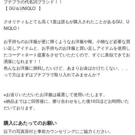
プチプラの代名詞ブランド！！

【 GU＆UNIQLO⠀】

クオリティもとても高く1度は誰もが購入されたことがあるGU、U
NIQLO！

お手持ちのお洋服が更に輝くようなお洋服や靴、小物など必要な買
い足しアイテムと、お手持ちのお洋服と買い足しアイテムを使用し
たコーディネート提案をさせていただくので、すぐに真似できてお
洒落になれます！！

色んなお洋服に挑戦したいけど、あまりお金はかけたくない、、、

って方はまずはプチプラで取り入れてみませんか？

※お送りいただいたお洋服は厳選して使用いたします。

※納品まではご回答後に、擦り合わせをした後10日ほどお時間いた
購入にあたってのお願い
以下の写真添付と事前カウンセリングにご協力ください。
