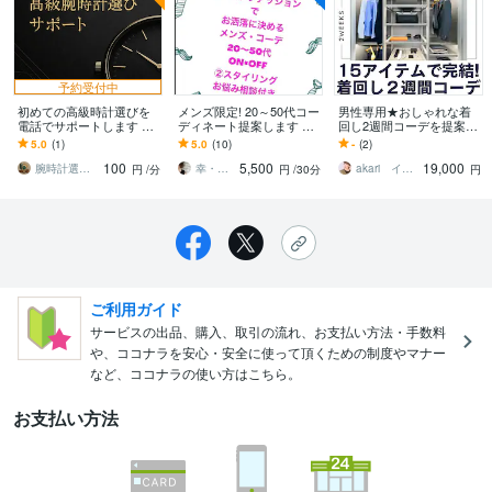
予約受付中
初めての高級時計選びを
メンズ限定! 20～50代コー
男性専用★おしゃれな着
電話でサポートします 販
ディネート提案します O
回し2週間コーデを提案し
売現場経験をもとに失敗
N/OFF 2コーデのご提案
ます 時短着回しで迷わな
5.0
(1)
5.0
(10)
-
(2)
しない判断軸をお伝えし
とそのまま購入できるUR
い！15点14日間コーデ完
100
5,500
19,000
ます
L付き
全ガイド
腕時計選びコンシェルジュ
幸・花（さちはな）
akari イメコンスタイリスト
円
/分
円
/30分
円
ご利用ガイド
サービスの出品、購入、取引の流れ、お支払い方法・手数料
や、ココナラを安心・安全に使って頂くための制度やマナー
など、ココナラの使い方はこちら。
お支払い方法