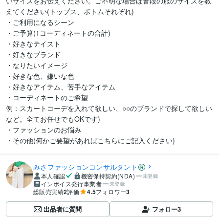
いサイズをお伝えください。ご不明な場合は普段の服のサイズを教
えてください(トップス、ボトムそれぞれ)

・ご利用になるシーン

・ご予算(1コーディネートの合計)

・好きなテイスト

・好きなブランド

・なりたいイメージ

・好きな色、嫌いな色

・好きなアイテム、苦手なアイテム

・コーディネートのご希望

例：スカートコーデを入れて欲しい、○○のブランドで探して欲しい
など。全てお任せでもOKです)

・ファッションのお悩み

・その他(何かご要望があればこちらにご記入ください)
みさファッションコンサルタント
本人確認
機密保持契約(NDA)
未登録
インボイス発行事業者
未登録
総販売実績
2
評価
4.5
フォロワー
3
出品者に質問
フォロー
3