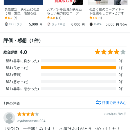
男性限定｜あなたに似合
元アパレル店員があなた
似合う服のコーディネー
う服・髪型・眼鏡を提案
らしい魅力的なコーデ致
ト提案をします ※ビデオを
します 写真を送るだけで
します ワンパターンから
希望しない方もこちらか
5.0
(7)
5.0
(31)
5.0
(1)
「似合う」を知れる新サ
抜け出して、憧れの存在
らご相談ください
5,000
6,000
5,000
ービス
になりませんか？
SO｜ファッションスタイリスト
きぃ⭐️幸せを呼び込むふわっと女神⭐️
liss2412
円
円
円
/60分
評価・感想（1件）
4.0
総合評価
星5 (非常に良かった)
0件
星4 (良かった)
1件
星3 (普通)
0件
星2 (悪かった)
0件
星1 (非常に悪かった)
0件
1
評価で絞り込む
件の評価
2025年10月28日
ayuhanamaru224
UNIQLOコーデ楽しみます！この度はありがとうございました！