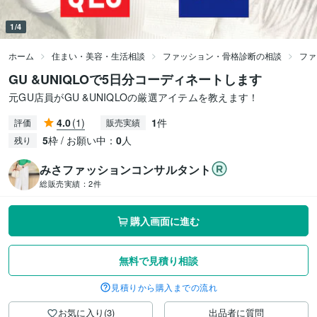
1/4
ホーム
住まい・美容・生活相談
ファッション・骨格診断の相談
ファ
GU &UNIQLOで5日分コーディネートします
元GU店員がGU &UNIQLOの厳選アイテムを教えます！
4.0
(1)
1
件
評価
販売実績
5
枠 / お願い中：
0
人
残り
みさファッションコンサルタント
総販売実績：
2件
購入画面に進む
無料で見積り相談
見積りから購入までの流れ
お気に入り(3)
出品者に質問