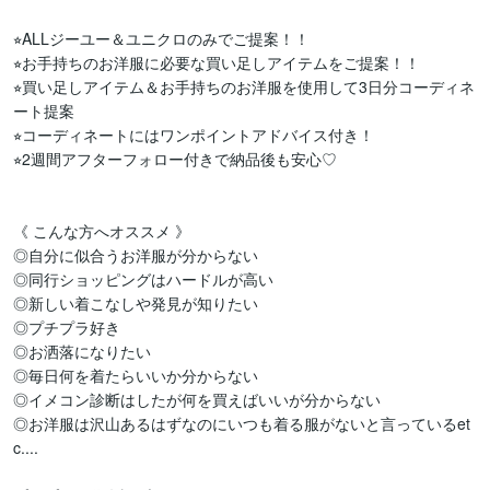
⭐︎ALLジーユー＆ユニクロのみでご提案！！

⭐︎お手持ちのお洋服に必要な買い足しアイテムをご提案！！

⭐︎買い足しアイテム＆お手持ちのお洋服を使用して3日分コーディネ
ート提案

⭐︎コーディネートにはワンポイントアドバイス付き！

⭐︎2週間アフターフォロー付きで納品後も安心♡

《 こんな方へオススメ 》

◎自分に似合うお洋服が分からない

◎同行ショッピングはハードルが高い

◎新しい着こなしや発見が知りたい

◎プチプラ好き

◎お洒落になりたい

◎毎日何を着たらいいか分からない

◎イメコン診断はしたが何を買えばいいが分からない

◎お洋服は沢山あるはずなのにいつも着る服がないと言っているet
c....
