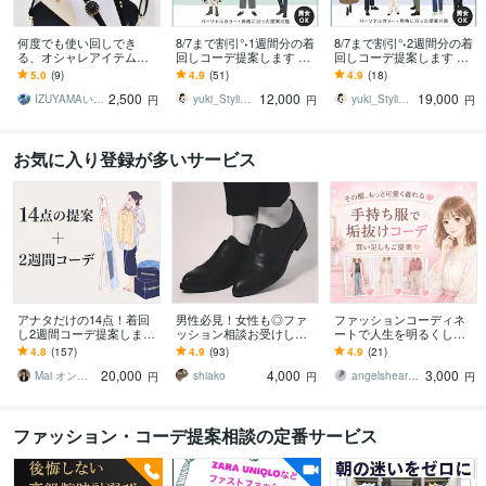
何度でも使い回しでき
8/7まで割引°˖1週間分の着
8/7まで割引°˖2週間分の着
る、オシャレアイテムを
回しコーデ提案します パ
回しコーデ提案します パ
教えます もうコーデで悩
ーソナルスタイリスト
ーソナルスタイリストに
5.0
(9)
4.9
(51)
4.9
(18)
まない！初心者でもオシ
が、あなたの生まれ持っ
よるコーディネートサー
2,500
12,000
19,000
ャレに見せるコツを大暴
た魅力を引き出す
ビス°˖✧
IZUYAMAいずやま
yuki_Stylique
yuki_Stylique
円
円
円
露
お気に入り登録が多いサービス
アナタだけの14点！着回
男性必見！女性も◎ファ
ファッションコーディネ
し2週間コーデ提案します
ッション相談お受けしま
ートで人生を明るくしま
ココナラ歴7年目のプロが
す ファッションのお悩み
す お気に入りのファッシ
4.8
(157)
4.9
(93)
4.9
(21)
あなたに似合う服を選び
が多いあなたをサポー
ョンで毎日をHappyに
20,000
4,000
3,000
ます！
ト！
Mai オンラインスタイリスト
shiako
angelsheart11
円
円
円
ファッション・コーデ提案相談の定番サービス