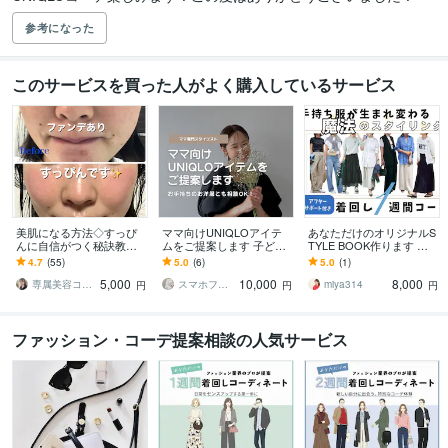
参考になった
このサービスを買った人がよく購入しているサービス
美肌になる方法◇すっぴ
ママ向けUNIQLOアイテ
あなただけのオリジナルS
んに自信がつく秘訣教え
ムをご提案します 子ども
TYLE BOOK作ります 手
ます 乾燥、ニキビ、しわ
がいるから、と毎日同じ
持ちのお洋服+おすすめア
4.7
(55)
5.0
(6)
5.0
(1)
たるみ、すべての肌トラ
ような格好をしていませ
イテムで1週間コーデ考え
5,000
10,000
8,000
ブルにおすすめです☆
んか？
ます
専属美容コーチ☆Moe
スマホフォトグラファーAmi
miya314
円
円
円
ファッション・コーデ提案相談の人気サービス