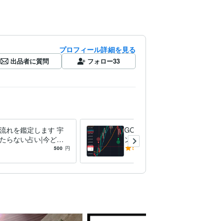
プロフィール詳細を見る
出品者に質問
フォロー
33
流れを鑑定します 宇
GOLD特化強力スキャルサイ
たらない占い|今どこ
ンツールを販売します 事前
ているか整理します
発火サインで乗り遅れを防ぎ
500
円
5.0
(1)
35,000
円
裁量の補助を強力サポート