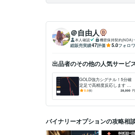
＠自由人
本人確認
機密保持契約(NDA)
47
5.0
総販売実績
評価
フォロ
出品者のその他の人気サービ
GOLD強力シグナル！5分確
定足で高精度反応します 結
果が出すぎ公開を決意！裁量
5.0
(6)
28,000
円
の迷いを減らすデイ用サイン
ツール
バイナリーオプションの攻略相