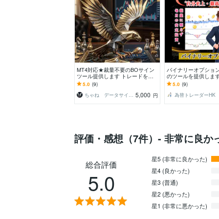
MT4対応★裁量不要のBOサイン
バイナリーオプショ
ツール提供します トレードをも
のツールを提供します
っとシンプルに。〜裁量いらずの
に高精度なツールを
5.0
(9)
5.0
(9)
サインツール〜
トレード手法！
5,000
ちゃね データサイエンティスト
為替トレーダーHK
円
評価・感想（7件）- 非常に良か
星5 (非常に良かった)
総合評価
星4 (良かった)
5.0
星3 (普通)
星2 (悪かった)
星1 (非常に悪かった)