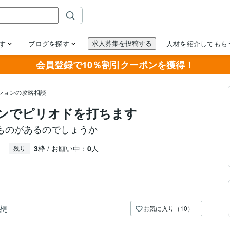
会員登録で10％割引クーポンを獲得！
ションの攻略相談
インでピリオドを打ちます
ものがあるのでしょうか
3
枠 / お願い中：
0
人
残り
想
お気に入り（10）