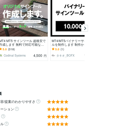
MT4 MT5 サインツール 超格安で
MT4/MT5バイナリーサインツー
バイナリーオプ
作成します 無料で対応可能な機
ルを制作します 制作からTDSに
極めた手法にな
能多数！安心の《無料修正》サポ
よる勝率検証・改善分析まで対応
ーオプションの
5.0
(318)
5.0
(1)
5.0
(4)
ートあり
識を完全習得!!
4,500
10,000
Codinal Systems
タキオ_BOFX
投資関連SE社
円
円
価
容/提案のわかりやすさ
ケーション
ィ
ール