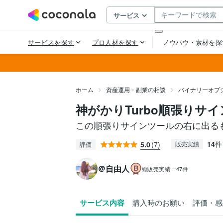
ホーム
資産運用・副業の相談
バイナリーオプ
神がかりTurbo順張りサ
この順張りサインツールの右に出る
14
件
5.0
(7)
販売実績
評価
＠自由人
総販売実績：
47件
サービス内容
購入時のお願い
評価・感