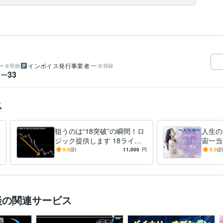
インボイス発行事業者
未登録
未登録
33
ワー
ス
狙うのは“18突破”の瞬間！ロ
人生の
ジック提供します 18ライン
宙一当
突破でトレンド初動を狙う！
で迷っ
5.0
(2)
11,000
円
5.0
(2)
シンプル売買ロジック解説
談の関連サービス