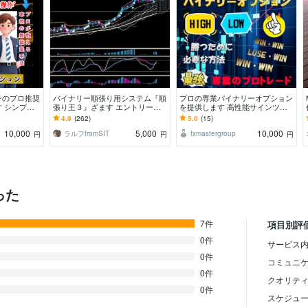
ンのプロ推奨
バイナリー順張り用システム『順
プロの専業バイナリーオプション
 シンプル
張り王３』ざます エントリーパ
を提供します 高性能サインツー
使った長年の
ターン集付！19時～26時に取引
ルを組みわせたエントリーとトレ
4.9
(262)
5.0
(15)
される方向け！!
ード手法
10,000
5,000
10,000
ラルフfromSIT
fxmastergroup
円
円
円
った
7件
項目別評
0件
サービス内
0件
コミュニ
0件
クオリテ
0件
スケジュ