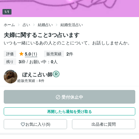
1/1
ホーム
占い
結婚占い
結婚生活占い
夫婦に関すること3つ占います
いつも一緒にいるあの人とのことについて、お話ししませんか。
5.0
(1)
2
件
評価
販売実績
3
枠 / お願い中：
0
人
残り
ぽえこ占い師
総販売実績：
8件
受付休止中
再開したら通知を受け取る
お気に入り(5)
出品者に質問