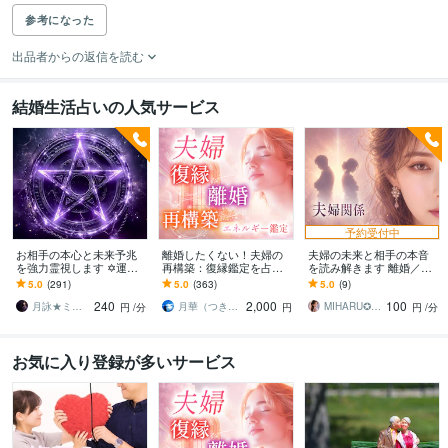
参考になった
出品者からの返信を読む
結婚生活占いの人気サービス
予約受付中
お相手の本心と未来予兆
離婚したくない！夫婦の
夫婦の未来と相手の本音
を強力霊視します ✡️運命
再構築：復縁鑑定を占い
を読み解きます 離婚／不
が動く瞬間と訪れる縁を
ます 潜在意識の魂鑑定で
倫／会話なし／夫婦修復
5.0
(291)
5.0
(363)
5.0
(9)
視抜きます
不倫浮気等の離婚危機か
／子育て／モラハラ／仮
240
2,000
100
ら夫婦円満に。
面夫婦
月詠★ミレイ⁑魂を読み解く現代の魔女
月華（つきか）
MIHARU✪深層心理サイキック鑑定師
円
/分
円
円
/分
お気に入り登録が多いサービス