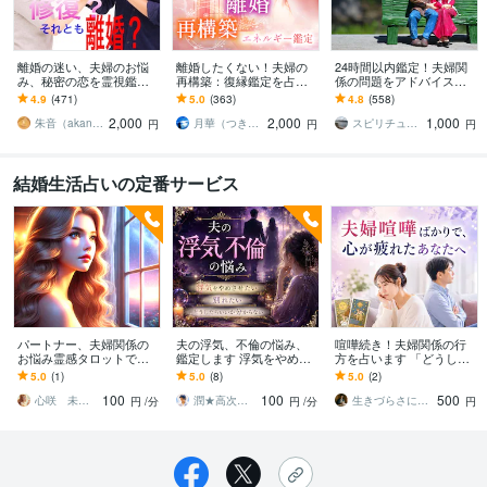
離婚の迷い、夫婦のお悩
離婚したくない！夫婦の
24時間以内鑑定！夫婦関
み、秘密の恋を霊視鑑定
再構築：復縁鑑定を占い
係の問題をアドバイスし
します 夫婦の関係、浮
ます 潜在意識の魂鑑定で
ます 気持ち・今後の二人
4.9
(471)
5.0
(363)
4.8
(558)
気、不倫、離婚後の生
不倫浮気等の離婚危機か
に必要なこと☆より良い
2,000
2,000
1,000
活、経済面、親権、再婚
ら夫婦円満に。
夫婦になるために
朱音（akane）
月華（つきか）
スピリチュアルカウンセラー沙耶美
円
円
円
など
結婚生活占いの定番サービス
パートナー、夫婦関係の
夫の浮気、不倫の悩み、
喧嘩続き！夫婦関係の行
お悩み霊感タロットで視
鑑定します 浮気をやめさ
方を占います 「どうして
ます 相手の本心や未来を
せたい、別れたい、どう
分かり合えないの？」そ
5.0
(1)
5.0
(8)
5.0
(2)
丁寧に読み解きあなたの
したらいいか分からな
の答え一緒に見つけまし
100
100
500
望む幸せへと導きます
い。
ょう。
心咲 未来を照らす☆タロティスト
潤★高次元の声を届ける宇宙チャネラー
生きづらさに寄り添う九星気学鑑定士
円
/分
円
/分
円