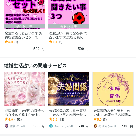
受付休止中
受付休止中
恋愛まるっと占います お
恋愛占い 気になる事3つ
得な恋愛占いセットで
占います 気になるあの人
す！ぜひ説明欄をご一読
との恋の行方を占わせて
5.0
(4)
5.0
(2)
下さい。
いただきます。
500
500
円
円
結婚生活占いの関連サービス
即日鑑定｜夫(妻)の気持ち
夫婦関係の苦しみを霊視
夫婦関係のモヤモヤ、占
もう冷めてる？かをます
｜夫の本音と未来を鑑定
います 結婚生活の岐路で
夫婦特化型 夫(妻)の本
します 苦しみが終わる時
迷ったとき.前に進むため
4.9
(152)
5.0
(13)
5.0
(7)
音 離婚を考えてる？
期と結末を月の力で導き
の霊視・透視します
500
500
500
ます
霊視占い師 まる
カイラ サイキック ミディアム ヒーラー
高次元から運命を視る霊視鑑定｜叶園
円
円
円