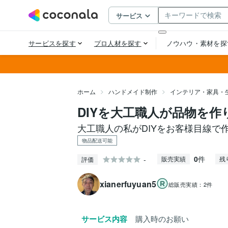
ホーム
ハンドメイド制作
インテリア・家具・
DIYを大工職人が品物を作
大工職人の私がDIYをお客様目線で
物品配送可能
0
件
-
販売実績
残
評価
xianerfuyuan5
総販売実績：
2件
サービス内容
購入時のお願い