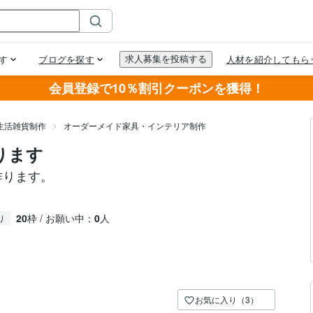
会員登録で10％割引クーポンを獲得！
生活雑貨制作
オーダーメイド家具・インテリア制作
ります
作ります。
20
枠 / お願い中：
0
人
り
お気に入り（3）