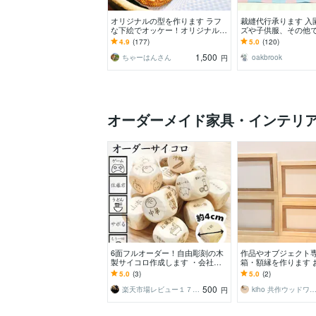
オリジナルの型を作ります ラフ
裁縫代行承ります 入
な下絵でオッケー！オリジナルの
ズや子供服、その他
型が作れます！
にご相談下さい☆
4.9
(177)
5.0
(120)
1,500
ちゃーはんさん
oakbrook
円
オーダーメイド家具・インテリ
6面フルオーダー！自由彫刻の木
作品やオブジェクト
製サイコロ作成します ・会社
箱・額縁を作ります 
名・店舗名・販売用・ロゴ・ノベ
品に合わせた額縁、
5.0
(3)
5.0
(2)
ルティ・QRコード・記念
500
楽天市場レビュー１７８８５件の店舗｜代表
kiho 共作ウッドワー
円