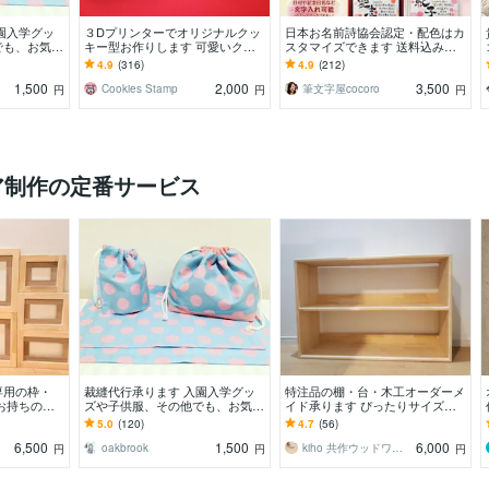
園入学グッ
３Dプリンターでオリジナルクッ
日本お名前詩協会認定・配色はカ
でも、お気軽
キー型お作りします 可愛いクッ
スタマイズできます 送料込み！A
キー型専門店が作るクッキー型販
4サイズもOK！世界に一つの名入
4.9
(316)
4.9
(212)
売！
りポエム
1,500
2,000
3,500
Cookies Stamp
筆文字屋cocoro
円
円
円
ア制作の定番サービス
専用の枠・
裁縫代行承ります 入園入学グッ
特注品の棚・台・木工オーダーメ
お持ちの作
ズや子供服、その他でも、お気軽
イド承ります ぴったりサイズの
箱枠の制作。
にご相談下さい☆
収納、オリジナル作品製作のお手
5.0
(120)
4.7
(56)
伝いなど
6,500
1,500
6,000
クス
oakbrook
kiho 共作ウッドワークス
円
円
円