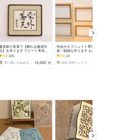
書道家が直筆で【飾れる書道作
作品やオブジェクト専用の枠・
購入前に完成AI
品】を作ります リピート率高！
箱・額縁を作ります お持ちの作
オンサイン作り
社訓/お祝い品/プレゼント/家訓
品に合わせた額縁、箱枠の制作。
屋が完成イメー
4.9
(23)
5.0
(2)
5.0
(1)
に最適⭐︎
料提示。約2週
10,000
6,500
字に想いを込める書道家 瑞季
kiho 共作ウッドワークス
ChameNeon
円
円