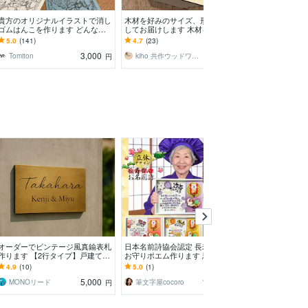
貴方のオリジナルイラストで消し
木材を好みのサイズ、形にカット
特注品の棚・台
ゴムはんこを作ります どんな図
してお届けします 木材を「必要
イド承ります 
案でもご相談ください。小さな図
なサイズ・形」に正確にカットし
収納、オリジナ
5.0
(141)
4.7
(23)
4.7
(56)
案も彫りますよー！
てお届けします。
伝いなど
3,000
1,500
Tomiton
kiho 共作ウッドワークス
円
円
オーダーでビンテージ風真鍮表札
日本名前詩協会認定 長寿祝いの
書道家が直筆で
作ります 【2行タイプ】戸建て、
お守りポエム作ります 思いが届
品】を作ります
マンション、ガーデンに高級感演
く幸運アイテムを沢山散りばめた
社訓/お祝い品/
4.9
(10)
5.0
(1)
4.9
(23)
出
世界に一つの名入り詩
に最適⭐︎
5,000
15,000
MONOリード
筆文字屋cocoro
円
円