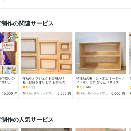
ア制作の関連サービス
長寿祝いの
作品やオブジェクト専用の枠・
特注品の棚・台・木工オーダーメ
 思いが届
箱・額縁を作ります お持ちの作
イド承ります ぴったりサイズの
山散りばめた
品に合わせた額縁、箱枠の制作。
収納、オリジナル作品製作のお手
5.0
(2)
4.7
(56)
詩
伝いなど
15,000
6,500
6,000
kiho 共作ウッドワークス
kiho 共作ウッドワークス
円
円
円
ア制作の人気サービス