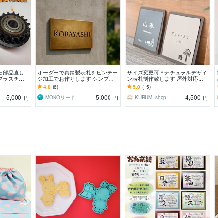
た部品直し
オーダーで真鍮製表札をビンテー
サイズ変更可＊ナチュラルデザイ
プラスチッ
ジ加工でお作りします シンプル
ン表札制作致します 屋外対応＊
！
【1行タイプ】重厚 戸建て、マン
２世帯OK！データご入稿でのロ
4.8
(6)
5.0
(15)
ション、ガーデン用に
ゴ彫刻も可能です
5,000
5,000
4,500
MONOリード
KURUMI shop
円
円
円