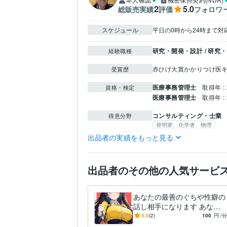
2
5.0
総販売実績
評価
フォロワ
スケジュール
平日の0時から24時まで
研究・開発・設計 / 研究
経験職種
赤ひげ大賞かかりつけ医
受賞歴
医療事務管理士
取得年 : 
資格・検定
医療事務管理士
取得年 : 
コンサルティング・士業
得意分野
発明家、化学者、物理
出品者の実績をもっと見る
創価大学
1996年3月 ~ 
学歴
英語
日常会話レベル
語学力
出品者のその他の人気サービ
あなたの最善のぐちや性癖の
話し相手になります あなた
のぐち全て聞きます。ベスト
5.0
(2)
100
円
/分
な相談員として相談下さい。