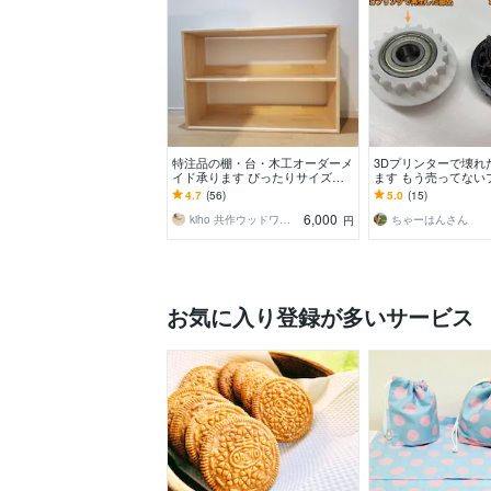
特注品の棚・台・木工オーダーメ
3Dプリンターで壊れ
イド承ります ぴったりサイズの
ます もう売ってない
収納、オリジナル作品製作のお手
ク部品を蘇らせます
4.7
(56)
5.0
(15)
伝いなど
6,000
kiho 共作ウッドワークス
ちゃーはんさん
円
お気に入り登録が多いサービス