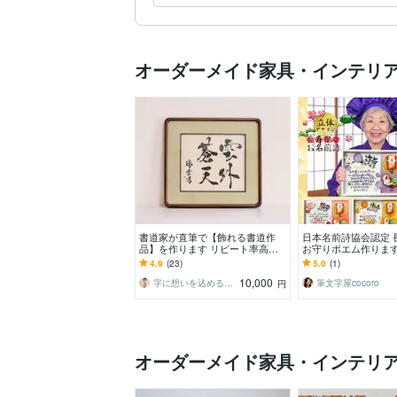
オーダーメイド家具・インテリ
書道家が直筆で【飾れる書道作
日本名前詩協会認定 
品】を作ります リピート率高！
お守りポエム作ります
社訓/お祝い品/プレゼント/家訓
く幸運アイテムを沢
4.9
(23)
5.0
(1)
に最適⭐︎
世界に一つの名入り
10,000
字に想いを込める書道家 瑞季
筆文字屋cocoro
円
オーダーメイド家具・インテリ