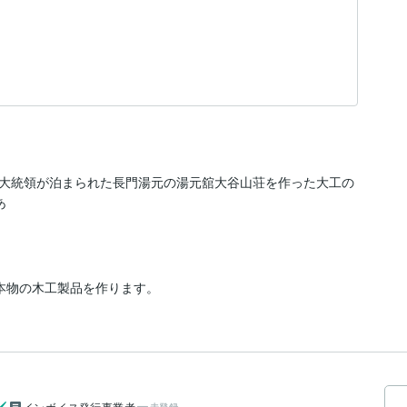
大統領が泊まられた長門湯元の湯元舘大谷山荘を作った大工の
あ
で本物の木工製品を作ります。
インボイス発行事業者