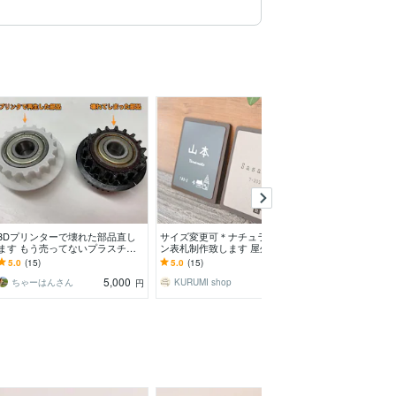
3Dプリンターで壊れた部品直し
サイズ変更可＊ナチュラルデザイ
一点モノの家具
ます もう売ってないプラスチッ
ン表札制作致します 屋外対応＊
方へ提案します
ク部品を蘇らせます！
２世帯OK！データご入稿でのロ
既製品には作れ
5.0
(15)
5.0
(15)
4.8
(5)
ゴ彫刻も可能です
5,000
4,500
ちゃーはんさん
KURUMI shop
Zerospace
円
円