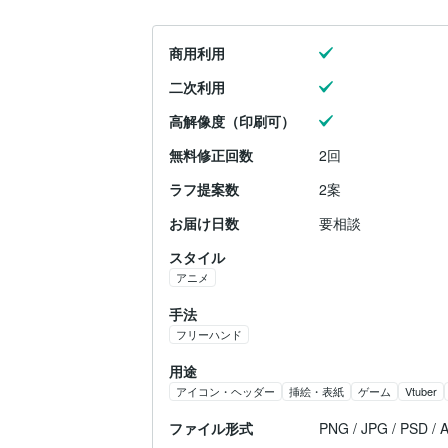
商用利用
二次利用
高解像度（印刷可）
無料修正回数
2回
ラフ提案数
2案
お届け日数
要相談
スタイル
アニメ
手法
フリーハンド
用途
アイコン・ヘッダー
挿絵・表紙
ゲーム
Vtuber
ファイル形式
PNG / JPG / PSD / A