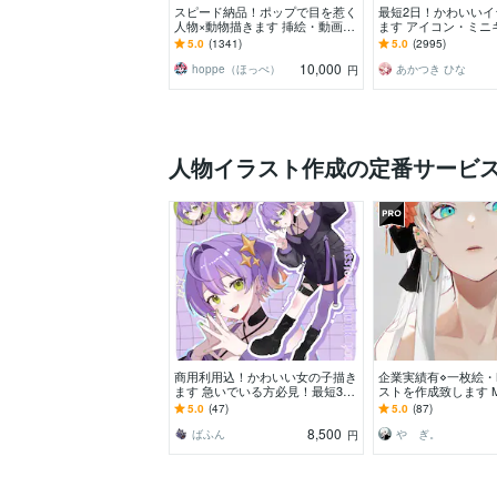
スピード納品！ポップで目を惹く
最短2日！かわいいイ
人物×動物描きます 挿絵・動画・
ます アイコン・ミニ
グッズなど鮮やかな配色で個性を
コマ・立ち絵をスピ
5.0
(1341)
5.0
(2995)
出したい方へ
す！
10,000
hoppe（ほっぺ）
あかつき ひな
円
人物イラスト作成の定番サービ
商用利用込！かわいい女の子描き
企業実績有⋄一枚絵・
ます 急いでいる方必見！最短3日
ストを作成致します MV
程度で納品できます！
キャラデザ・記念イラ
5.0
(47)
5.0
(87)
G等
8,500
ばふん
や ぎ。
円