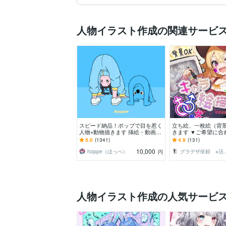
人物イラスト作成の関連サービ
スピード納品！ポップで目を惹く
立ち絵、一枚絵（背景
人物×動物描きます 挿絵・動画・
きます ▼ご希望に合
グッズなど鮮やかな配色で個性を
ライブ２D、ゲーム
5.0
(1341)
4.9
(131)
出したい方へ
アニメ等
10,000
hoppe（ほっぺ）
グラデザ依頼 ※活動
円
人物イラスト作成の人気サービ