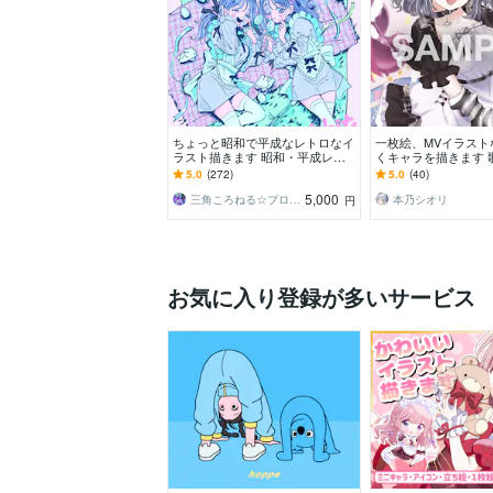
ちょっと昭和で平成なレトロなイ
一枚絵、MVイラスト
ラスト描きます 昭和・平成レト
くキャラを描きます 
ロ☆ネオン☆パステル
た、パネル開け、記
5.0
(272)
5.0
(40)
特典など対応中です
5,000
三角ころねる☆プロフ必読願います
本乃シオリ
円
お気に入り登録が多いサービス