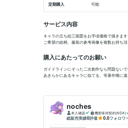
定期購入
可能
サービス内容
キャラの立ち絵三面図をお手頃価格で描きます！
ご希望の絵柄、服装の参考画像を複数お持ち頂
購入にあたってのお願い
ガイドラインにそった二次創作なら問題ないです
あきらかにあるキャラに似てる、等著作権に違
noches
本人確認
機密保持契約(NDA)
0
0.0
総販売実績
評価
フォロワ