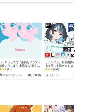
レトロポップで印象的なイラスト
サムネイル、動画内挿絵等に使え
温かみのあるイ
制作いたします 主線なし×鮮やか
るイラスト描きます まずはお気
と描きます 可
な配色で、アイコン・グッズで個
軽にご相談下さい。歴10年のプロ
愛くないゴリマ
5.0
(21)
4.9
(152)
5.0
(288)
性をだします
が本気で描きます！
す。
10,000
10,000
hoppe（ほっぺ）
えむとん
管澤捻
円
円