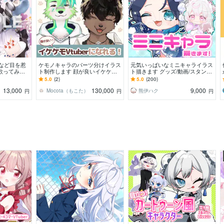
など目を惹
ケモノキャラのパーツ分けイラス
元気いっぱいなミニキャライラス
歌ってみ
ト制作します 顔が良いイケケモV
ト描きます グッズ/動画/スタンプ/
念、サムネ、
tuberになりたい方、お任せくだ
などに
5.0
(2)
5.0
(200)
！！
さい！
13,000
130,000
9,000
Mocota（もこた）
熊伊ハク
円
円
円