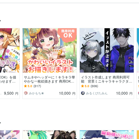
ス
OK）を描
サムネやヘッダーに！キラキラ華
イラスト作成します 商用利用可
わせます！
やかな一枚絵描きます 商用OK！
能 背景ミニキャラキャラクター
、コミック、
淡くて可愛い小物や背景、衣装の
デザイン描きます！
5.0
(317)
5.0
(306)
デザインも♪
9,500
10,000
10,000
名（グラデザねっこ）
みかもち❀
みるくびたみん
円
円
円
ス