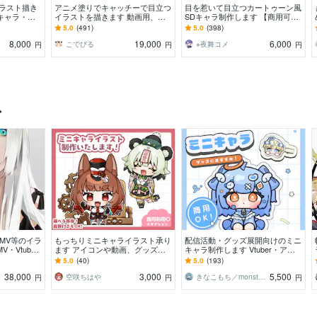
ラスト描き
アニメ塗りでキャッチーで目立つ
目を惹いて目立つカートゥーン風
キャラ・４
イラストを描きます 動画用、ス
SDキャラ制作します 【商用可】
ード納品しま
チル、アイコン等、目を引くイラ
頭身3種類！立ち絵以外にも幅広
5.0
(491)
5.0
(398)
ストをご希望の方に！
く対応します！
8,000
19,000
6,000
こでびる
※夜舞コメ
円
円
円
ス
MV等のイラ
もっちりミニキャライラスト承り
配信活動・グッズ展開向けのミニ
・Vtuber
ます アイコンや動画、グッズな
キャラ制作します Vtuber・アイ
スト・TRP
どにかわいいミニキャライラスト
ドル向け！もちもちミニキャラ制
5.0
(40)
5.0
(193)
を！
作します
38,000
3,000
5,500
空咲ちはや
きなこもち／monsteromochi
円
円
円