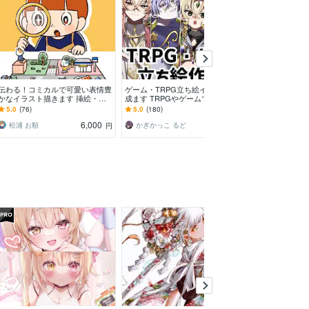
伝わる！コミカルで可愛い表情豊
ゲーム・TRPG立ち絵イラスト作
サムネやヘッダ
かなイラスト描きます 挿絵・チ
成ます TRPGやゲームで使えるキ
やかな一枚絵描き
ラシ・リーフレット・HP等 / 大
ャラクター立ち絵の制作をいたし
淡くて可愛い小
5.0
(76)
5.0
(180)
5.0
(317)
量注文実績あり！
ます
デザインも♪
6,000
8,000
松浦 お順
かぎかっこ るど
みかもち❀
円
円