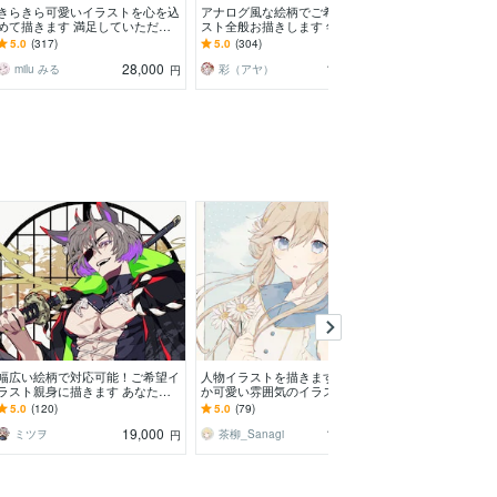
きらきら可愛いイラストを心を込
アナログ風な絵柄でご希望のイラ
初心者の方でも
めて描きます 満足していただけ
スト全般お描きします 年賀絵、
ィなイラスト描
るイラストを全力で描かせていた
アイコン、MV絵、サムネ、キー
有り！鮮やかで
5.0
(317)
5.0
(304)
5.0
(144)
だきます
ビジュアル、キャラデザ
ストが得意です
28,000
14,000
milu みる
彩（アヤ）
いちごちよこ
円
円
幅広い絵柄で対応可能！ご希望イ
人物イラストを描きます ほんわ
イラスト作成し
ラスト親身に描きます あなたの
か可愛い雰囲気のイラストが得意
能 背景ミニキ
イメージを具体化します！顧客満
です！
デザイン描きま
5.0
(120)
5.0
(79)
5.0
(306)
足度に自信有り
19,000
12,000
ミツヲ
茶柳_Sanagi
みるくびたみ
円
円