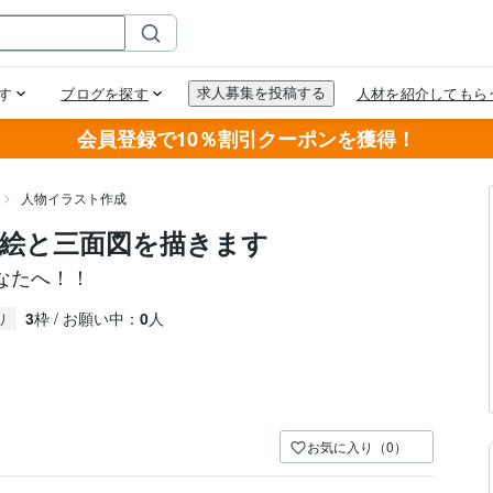
会員登録で10％割引クーポンを獲得！
人物イラスト作成
絵と三面図を描きます
なたへ！！
3
枠 / お願い中：
0
人
り
お気に入り（0）