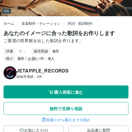
1/1
ホーム
音楽制作・ナレーション
作詞・歌詞制作
あなたのイメージに合った歌詞をお作りします
ご要望の世界観を出した歌詞を作ります。
-
0
件
評価
販売実績
5
枠 / お願い中：
0
人
残り
JETAPPLE_RECORDS
総販売実績：
0件
購入画面に進む
無料で見積り相談
見積りから購入までの流れ
お気に入り(1)
出品者に質問