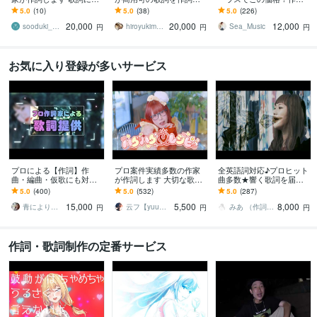
だわりを求める方は是非
ます 元プロラッパーの作
します 想いが届く詞を書
5.0
(10)
5.0
(38)
5.0
(226)
お問い合わせください！
詞｜商用利用可・著作権
きます。修正もお気軽
20,000
20,000
12,000
譲渡★韻カテゴリ1位
に、無料修正あります！
sooduki_marika
hiroyukimpss
Sea_Music
円
円
円
お気に入り登録が多いサービス
プロによる【作詞】作
プロ案件実績多数の作家
全英語詞対応♪プロヒット
曲・編曲・仮歌にも対応
が作詞します 大切な歌詞
曲多数★響く歌詞を届け
します テレビ出演歴あり/
はぜひ人の手で♪趣味のご
ます 唯一無二の歌詞、お
5.0
(400)
5.0
(532)
5.0
(287)
CM・映画主題歌の作詞も
利用ならフル9000円!!
任せ下さい。言葉の力で
15,000
5,500
8,000
手掛けたプロが提供
感動の歌をあなたに★
青により｜マルチクリエイター
云フ【yuu】※プロフィールご確認下さい
みあ （作詞 声優 英語 翻訳）
円
円
円
作詞・歌詞制作の定番サービス