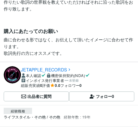
作りたい歌詞の世界観を教えていただければそれに沿った歌詞をお
作り致します。

購入にあたってのお願い
曲に合わせる形ではなく、お伝えして頂いたイメージに合わせて作
ります。

歌詞先行の方にオススメです。
JETAPPLE_RECORDS
本人確認
機密保持契約(NDA)
インボイス発行事業者
未登録
総販売実績
0
評価
0.0
フォロワー
0
出品者に質問
フォロー
0
経験職種
ライフスタイル・その他 / その他
経験年数 : 19年