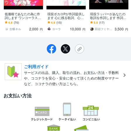
低価格であなたの為に作
現役ボカロPが作詞提供し
現役ラッパーがあなたの
詞します ワンコーラス？
ます 心に残る歌詞、心が
歌詞を作詞します 作詞実
フルサイズ？詞先・曲先
動く歌詞を書きます
績100曲以上、音楽歴13年
4.9
(70)
4.9
(15)
5.0
(17)
なんでもok
目
2,000
10,000
3,500
古蝶ネル
ヨーラ
田頭フミヤ Rap、映像編集
円
円
円
ご利用ガイド
サービスの出品、購入、取引の流れ、お支払い方法・手数料
や、ココナラを安心・安全に使って頂くための制度やマナー
など、ココナラの使い方はこちら。
お支払い方法