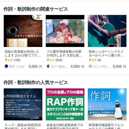
作詞・歌詞制作の関連サービス
現役の音楽家が作詞いた
プロ案件実績多数の作家
現役シンガーソングライ
します おかげ様でプラチ
が作詞します 大切な歌詞
ターがイメージ通り作詞
ナランク！幅広く対応し
はぜひ人の手で♪趣味のご
します 英語歌詞、メロデ
5.0
(152)
5.0
(532)
5.0
(8)
ます
利用ならフル9000円!!
ィー作成、簡易仮歌など
5,000
5,500
5,000
柔軟に対応します！
海月 くらげ
云フ【yuu】※プロフィールご確認下さい
エミー♪カウンセラー＆マルチクリエイター
円
円
円
作詞・歌詞制作の人気サービス
ラップ・仮歌ok!現役作詞
超有名CM作成実績有プロ
商用著作権譲渡可フルコ
家が作詞します 歌詞にこ
が商用可の歌詞を作詞し
ーラスでこの価格！作詞