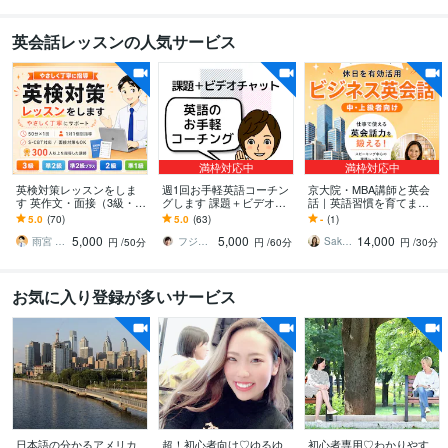
英会話レッスンの人気サービス
満枠対応中
満枠対応中
英検対策レッスンをしま
週1回お手軽英語コーチン
京大院・MBA講師と英会
す 英作文・面接（3級・準
グします 課題＋ビデオカ
話｜英語習慣を育てます
2級・2級・準1級）・S-C
ウンセリングで質疑応答
米国高卒・京大院・MB
5.0
(70)
5.0
(63)
-
(1)
BTも対応
＋軌道修正
A・TOEIC985講師とビジ
5,000
5,000
14,000
ネス英語
雨宮 大和｜英語の家庭教師／個別指導
フジワラサチヨ
Sakura｜休日ビジネス英会話
円
/50分
円
/60分
円
/30分
お気に入り登録が多いサービス
日本語の分かるアメリカ
超！初心者向け♡ゆるゆ
初心者専用♡わかりやす