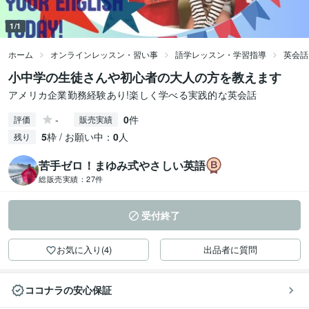
1/1
ホーム
オンラインレッスン・習い事
語学レッスン・学習指導
英会話
小中学の生徒さんや初心者の大人の方を教えます
アメリカ企業勤務経験あり!楽しく学べる実践的な英会話
-
0
件
評価
販売実績
5
枠 / お願い中：
0
人
残り
苦手ゼロ！まゆみ式やさしい英語
総販売実績：
27件
受付終了
お気に入り(4)
出品者に質問
ココナラの安心保証