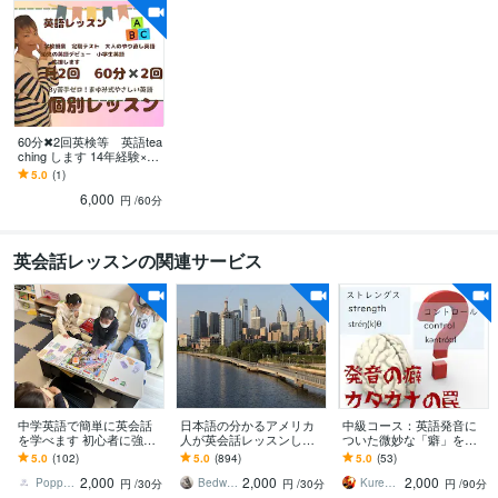
60分✖︎2回英検等 英語tea
ching します 14年経験×米
国経験の英語講師
5.0
(1)
6,000
円
/60分
英会話レッスンの関連サービス
中学英語で簡単に英会話
日本語の分かるアメリカ
中級コース：英語発音に
を学べます 初心者に強い
人が英会話レッスンしま
ついた微妙な「癖」を直
英会話プロ講師の簡単英
す アメリカ出身でTEFL有
します ある程度英語を話
5.0
(102)
5.0
(894)
5.0
(53)
会話
資格者が生きた英語を教
せる(歌える)が、変な
2,000
2,000
2,000
えますよ
「癖」がついてません？
Poppy Ken
Bedwards13
Kureha Yukito
円
/30分
円
/30分
円
/90分