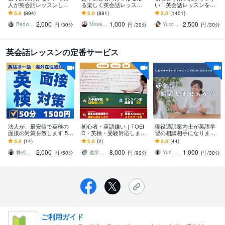
人が英会話レッスンしま
る楽しく英会話レッスン
い！英会話レッスンをし
す アメリカ出身でTEFL有
します あなたのペースで
ます 英会話の約8割は中学
5.0
(894)
5.0
(881)
5.0
(1451)
資格者が生きた英語を教
ゆるゆる英会話レッスン
英語！ゲーム感覚のメソ
2,000
1,000
2,500
えますよ
♡
ッドで楽しく上達♪
Bedwards13
Misaki_ Michelle
Yucca（ゆっか）
円
/30分
円
/30分
円
/30分
英会話レッスンの定番サービス
法人が、最安値で英検の
初心者・英語嫌い｜TOEI
現役通訳案内士が英語学
面接の対策を致します 50
C・英検・受験対応します
習の相談相手になります
分2000円 質問し放題！
初級から600・2級・55
英検一級、普段から英語
5.0
(14)
5.0
(2)
5.0
(44)
海外経験5年！
へ。そこから800・準1
で観光客を案内している
2,000
8,000
1,000
級・70も
プロのガイドです
株式会社Miyabee｜慶應生社長チーム
進学塾考学館_水野
Yuri_英検一級・日本文化のプロガイド
円
/50分
円
/90分
円
/30分
ご利用ガイド