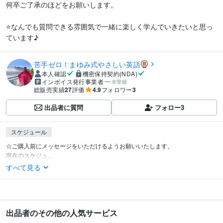
何卒ご了承のほどをお願いします。

⭐️なんでも質問できる雰囲気で一緒に楽しく学んでいきたいと思っ
ています♪
苦手ゼロ！まゆみ式やさしい英語
本人確認
機密保持契約(NDA)
インボイス発行事業者
未登録
総販売実績
27
評価
4.9
フォロワー
3
出品者に質問
フォロー
3
スケジュール
☆ご購入前にメッセージをいただけるようお願いいたします。

現在のスケジュ...
すべて見る
出品者のその他の人気サービス