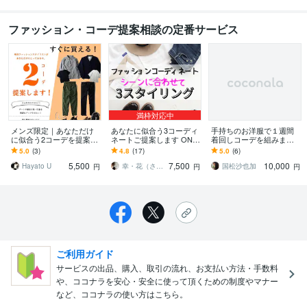
ファッション・コーデ提案相談の定番サービス
満枠対応中
メンズ限定｜あなただけ
あなたに似合う3コーディ
手持ちのお洋服で１週間
に似合う2コーデを提案し
ネートご提案します ON/
着回しコーデを組みます
ます 女性に話しにくい服
OFF+α 3コーデご提案と
◆買い足しアイテムでお
5.0
(3)
4.8
(17)
5.0
(6)
選びの相談をご希望の元
そのまま購入できるURL
気に入りのお洋服をアッ
5,500
7,500
10,000
にご提案します！
付
プデート◆
Hayato U
幸・花（さちはな）
国松沙也加
円
円
円
ご利用ガイド
サービスの出品、購入、取引の流れ、お支払い方法・手数料
や、ココナラを安心・安全に使って頂くための制度やマナー
など、ココナラの使い方はこちら。