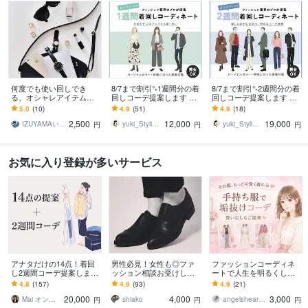
何度でも使い回しでき
8/7まで割引°˖1週間分の着
8/7まで割引°˖2週間分の着
る、オシャレアイテムを
回しコーデ提案します パ
回しコーデ提案します パ
教えます もうコーデで悩
ーソナルスタイリスト
ーソナルスタイリストに
5.0
(10)
4.9
(51)
4.9
(18)
まない！初心者でもオシ
が、あなたの生まれ持っ
よるコーディネートサー
2,500
12,000
19,000
ャレに見せるコツを大暴
た魅力を引き出す
ビス°˖✧
IZUYAMAいずやま
yuki_Stylique
yuki_Stylique
円
円
円
露
お気に入り登録が多いサービス
アナタだけの14点！着回
男性必見！女性も◎ファ
ファッションコーディネ
し2週間コーデ提案します
ッション相談お受けしま
ートで人生を明るくしま
ココナラ歴7年目のプロが
す ファッションのお悩み
す お気に入りのファッシ
4.8
(157)
4.9
(93)
4.9
(21)
あなたに似合う服を選び
が多いあなたをサポー
ョンで毎日をHappyに
20,000
4,000
3,000
ます！
ト！
Mai オンラインスタイリスト
shiako
angelsheart11
円
円
円