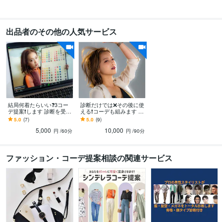
出品者のその他の人気サービス
結局何着たらいい❓3コー
診断だけでは❌その後に使
デ提案❗️します 診断を受け
える❗️コーデも組みます オ
たけど結局何を着ればい
ンライン診断で満足度◎
5.0
(7)
5.0
(9)
いのか分からない…そん
ファッションコーデ3パタ
5,000
10,000
な方へ
ーン付き！
円
/60分
円
/90分
ファッション・コーデ提案相談の関連サービス