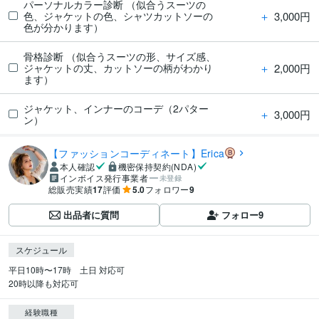
パーソナルカラー診断 （似合うスーツの
＋
3,000円
色、ジャケットの色、シャツカットソーの
色が分かります）
骨格診断 （似合うスーツの形、サイズ感、
＋
2,000円
ジャケットの丈、カットソーの柄がわかり
ます）
ジャケット、インナーのコーデ（2パター
＋
3,000円
ン）
【ファッションコーディネート】Erica
本人確認
機密保持契約(NDA)
インボイス発行事業者
未登録
総販売実績
17
評価
5.0
フォロワー
9
出品者に質問
フォロー
9
スケジュール
平日10時〜17時　土日 対応可

20時以降も対応可
経験職種