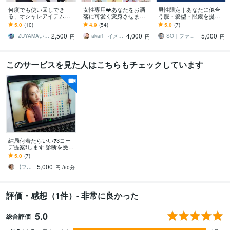
何度でも使い回しでき
女性専用❤️あなたをお洒
男性限定｜あなたに似合
る、オシャレアイテムを
落に可愛く変身させます
う服・髪型・眼鏡を提案
教えます もうコーデで悩
❤️ファッションのプロが
します 写真を送るだけで
5.0
(10)
4.9
(54)
5.0
(7)
まない！初心者でもオシ
「あなたに服の魔法」を
「似合う」を知れる新サ
2,500
4,000
5,000
ャレに見せるコツを大暴
かけます❤️
ービス
IZUYAMAいずやま
akari イメコンスタイリスト
SO｜ファッションスタイリスト
円
円
円
露
このサービスを見た人はこちらもチェックしています
結局何着たらいい❓3コー
デ提案❗️します 診断を受け
たけど結局何を着ればい
5.0
(7)
いのか分からない…そん
5,000
な方へ
【ファッションコーディネート】Erica
円
/60分
評価・感想（1件）- 非常に良かった
5.0
総合評価