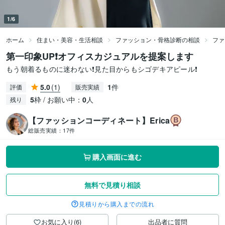
1/6
ホーム
住まい・美容・生活相談
ファッション・骨格診断の相談
ファ
第一印象UP❗️オフィスカジュアルを提案します
もう朝着るものに迷わない❗️見た目からもシゴデキアピール❗️
5.0
(1)
1
件
評価
販売実績
5
枠 / お願い中：
0
人
残り
【ファッションコーディネート】Erica
総販売実績：
17件
購入画面に進む
無料で見積り相談
見積りから購入までの流れ
お気に入り(6)
出品者に質問