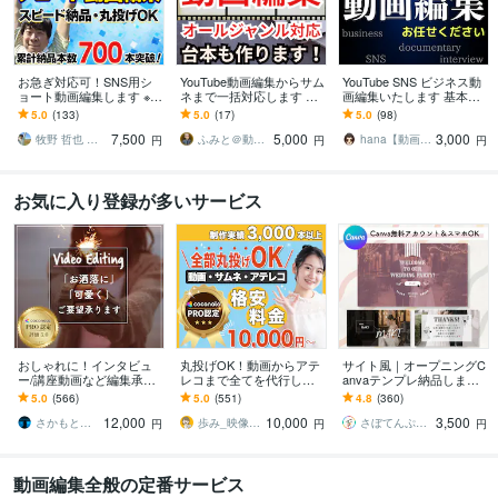
お急ぎ対応可！SNS用シ
YouTube動画編集からサム
YouTube SNS ビジネス動
ョート動画編集します ※Ti
ネまで一括対応します ／
画編集いたします 基本を
kTok、Instagram、YouTu
TikTokやリールも対応！
大切に分かりやすく丁寧
5.0
(133)
5.0
(17)
5.0
(98)
be、Xなど
企画から編集まで徹底サ
に対応させていただきま
7,500
5,000
3,000
ポート！
す！
牧野 哲也 ★ 動画編集まきくん
ふみと＠動画×台本
hana【動画編集】
円
円
円
お気に入り登録が多いサービス
おしゃれに！インタビュ
丸投げOK！動画からアテ
サイト風｜オープニングC
ー/講座動画など編集承り
レコまで全てを代行しま
anvaテンプレ納品します
ます PR動画/YouTube等も
す 日経トレンディ掲載さ
＼販売実績1000件以上！
5.0
(566)
5.0
(551)
4.8
(360)
おしゃれに編集させて頂
れました！某保険会社・
Canva無料でスマホでOK
12,000
10,000
3,500
きます！
音楽制作会社実績有
／
さかもと＠動画クリエイター
歩み_映像クリエイター
さぼてんぷれーと｜結婚式を、もっと楽しく
円
円
円
動画編集全般の定番サービス