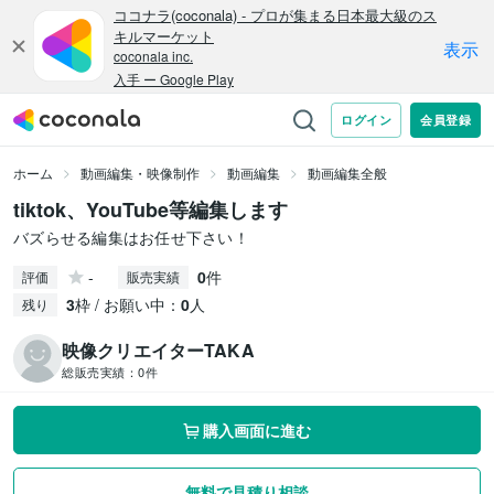
ホーム
動画編集・映像制作
動画編集
動画編集全般
tiktok、YouTube等編集します
バズらせる編集はお任せ下さい！
-
0
件
評価
販売実績
3
枠 / お願い中：
0
人
残り
映像クリエイターTAKA
総販売実績：
0件
購入画面に進む
無料で見積り相談