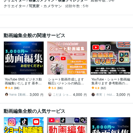
クリエイター / 映像カメラマン・映像ディレクター
クリエイター / 写真家・カメラマン
経験年数 : 5年
動画編集全般の関連サービス
YouTube SNS ビジネス動
ショート動画作成します
YouTube・ショート動画編
画編集いたします 基本を
幅広いジャンルの納品実
集承ります 参考動画のテ
大切に分かりやすく丁寧
績あり！即日納品も可
イスト再現が得意です！
5.0
(98)
5.0
(66)
4.9
(62)
に対応させていただきま
能！
3,000
4,000
3,000
す！
hana【動画編集】
こだま ショート動画編集者
希実 ｜ nozomihrg0826
円
円
円
動画編集全般の人気サービス