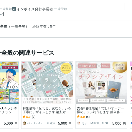
インボイス発行事業者
未登録
未登録
1
ー
 事務（一般事務）
経験年数 : 8年
ン全般の関連サービス
応★チラシ等
特別価格！伝わる、読むチラシを
先着3名様限定！忙しいオーナー
 チラシや
丁寧にデザインします 格安対
様のチラシ制作します 箇条書き
いなら！印刷
応！フライヤー、メニューなど思
のメモからでもOK◎世界観を大
5.0
(7)
5.0
(5)
す！
いをビジュアルに
切にしたチラシデザイン
5,000
5,000
5,000
G・D・R・ Design
ミホ｜MUKU_DESIGN
円
円
円