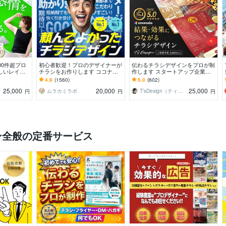
00件超プロ
初心者歓迎！プロのデザイナーが
伝わるチラシデザインをプロが制
しいレイア
チラシをお作りします ココナラ
作します スタートアップ企業か
ュアルのフラ
初心者も歓迎！企業から個人まで
ら老舗まで！反響を実感できるチ
4.9
(1560)
5.0
(602)
高品質を安価でお届け！
ラシを
25,000
20,000
25,000
ムラカミラボ
T’sDesign（ティーズデザイン）
円
円
円
ン全般の定番サービス