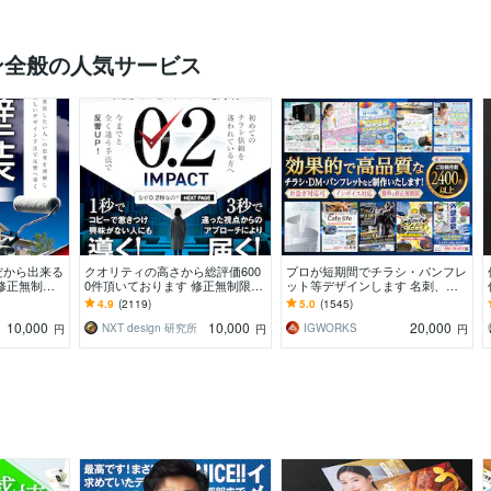
ン全般の人気サービス
だから出来る
クオリティの高さから総評価600
プロが短期間でチラシ・パンフレ
修正無制
0件頂いております 修正無制限！
ット等デザインします 名刺、シ
したポスティ
25年デザイナーが作る訴求方法で
ョップカード、DMなど印刷物な
4.9
(2119)
5.0
(1545)
ン
チラシ反響UP!
ら何でも対応可能です
10,000
10,000
20,000
NXT design 研究所
IGWORKS
円
円
円