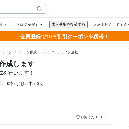
会員登録で10％割引クーポンを獲得！
デザイン
チラシ作成・フライヤーデザイン全般
作成します
成を行います！
3
枠 / お願い中：
0
人
り
お気に入り（2）