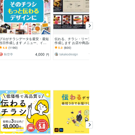
プロがチラシデータを最安・最短
伝わる、チラシ・リーフレットを
修正無制限、文
当日作成します メニュー、イベ
作成します お店や商品のイメー
キャンセル保証
ント、企業案内など、あらゆる印
ジにぴったりのデザインをご提
響重視。売上・
4.9
(1190)
5.0
(600)
4.9
(738)
刷物に対応可能！
案！
すチラシを作成
4,000
11,000
秋空亭
takakodesign
PYT
円
円