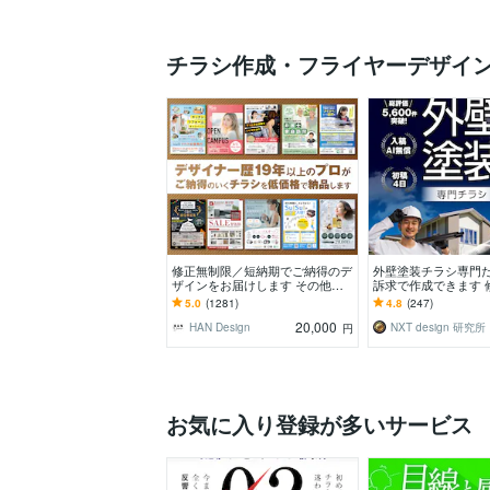
チラシ作成・フライヤーデザイ
修正無制限／短納期でご納得のデ
外壁塗装チラシ専門
ザインをお届けします その他、
訴求で作成できます 
パンフ・ポスター・メニュー・名
限！信頼感を大切に
5.0
(1281)
4.8
(247)
刺・看板 etc.
ング反響重視デザイ
20,000
HAN Design
NXT design 研究所
円
お気に入り登録が多いサービス