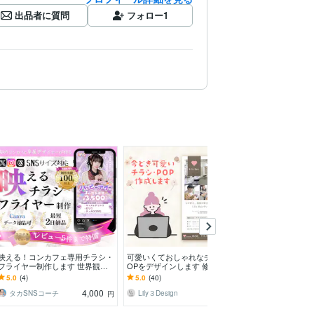
出品者に質問
フォロー
1
映える！コンカフェ専用チラシ・
可愛いくておしゃれなチラシやP
集客UP！伝わる
フライヤー制作します 世界観に
OPをデザインします 修正無制
インを制作しま
合わせた“映える”ビジュアルをデ
限、メッセージにて相談だけでも
理から丁寧にサ
5.0
(4)
5.0
(40)
5.0
(2)
ザイン【Canva】
OK！お気軽にどうぞ！
4,000
5,000
タカSNSコーチ
Lily３Design
Mayu Design 
円
円