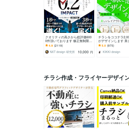
クオリティの高さから総評価600
チラシをココナラ2,0
0件頂いております 修正無制限！
がデザインします 美
25年デザイナーが作る訴求方法で
ウト、目を惹くビジ
4.9
(2119)
5.0
(975)
チラシ反響UP!
イヤー・チラシ
10,000
NXT design 研究所
KIKKI design
円
チラシ作成・フライヤーデザイ