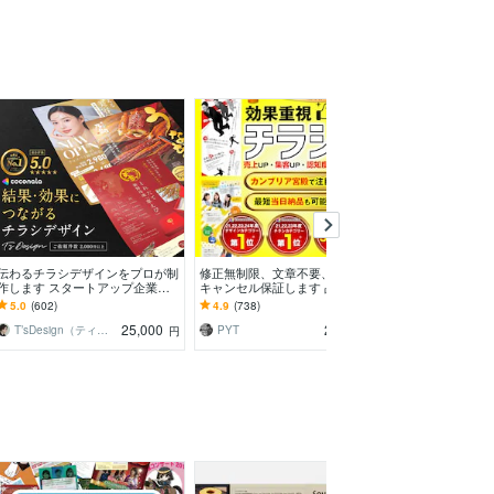
伝わるチラシデザインをプロが制
修正無制限、文章不要、短納期、
反響の出る！チ
作します スタートアップ企業か
キャンセル保証します 品質＆反
作成致します 集
ら老舗まで！反響を実感できるチ
響重視。売上・集客UPをもたら
やすい・伝わる
5.0
(602)
4.9
(738)
4.9
(426)
ラシを
すチラシを作成します。
シ 修正無制限
25,000
20,000
T’sDesign（ティーズデザイン）
PYT
円
円