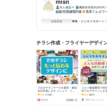
misn
本人確認
機密保持契約(NDA)
0
0.0
総販売実績
評価
フォロワ
事務・ビジネスサポート /
経験職種
チラシ作成・フライヤーデザイ
プロがチラシデータを最安・最短
コスパ徹底重視で対
当日作成します メニュー、イベ
何でもデザインします
ント、企業案内など、あらゆる印
フライヤーを作りた
4.9
(1190)
5.0
(567)
刷物に対応可能！
物なんでも作制しま
4,000
秋空亭
TRYプロジェクト
円