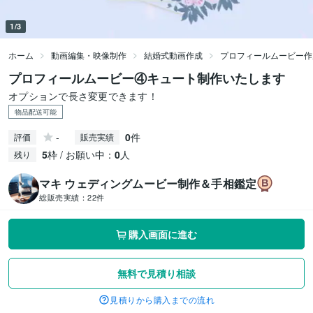
1/3
ホーム
動画編集・映像制作
結婚式動画作成
プロフィールムービー作
プロフィールムービー④キュート制作いたします
オプションで長さ変更できます！
物品配送可能
-
0
件
評価
販売実績
5
枠 / お願い中：
0
人
残り
マキ ウェディングムービー制作＆手相鑑定
総販売実績：
22件
購入画面に進む
無料で見積り相談
見積りから購入までの流れ