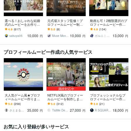
選べる！おしゃれな結婚
元式場スタッフ監修！プ
動画も可！2種類選択のプ
式のムービーをお作りし
ロフィールムービー制作
ロフィールムービー作り
ます ふたりの想いにそっ
します 世界にひとつのオ
ます シックデザインとエ
4.9
(617)
5.0
(8)
4.9
(134)
と寄り添う、やさしさ溢
リジナルBGM／★5「お願
レガントデザインでホテ
10,000
10,000
13,000
れる結婚ムービー。
いしてよかった」
ル婚に人気のムービー
sakuya05
Muse Movie｜感動ムービー制作
ガルニ｜ウェディングムービー＆ギフト
円
円
円
プロフィールムービー作成の人気サービス
満枠対応中
大人気ゲーム風★プロフ
NETFLIX風のプロフィー
プロフェッショナルなプ
ィールムービー作ります
ルムービーを制作します
ロフィールムービー作り
夢中で遊んだ日々が蘇
【動画挿入可】Netflix動画
ます 写真とインタビュー
5.0
(258)
5.0
(312)
5.0
(21)
る！これからも冒険を続
の圧倒的人気No.1ムービ
でゲストに人生をカッコ
35,000
27,000
18,000
けるあなたに！
ー
よく伝えましょう！
さとまるセカンド
TisMie Design
R SQUARE WORKS
円
円
円
お気に入り登録が多いサービス