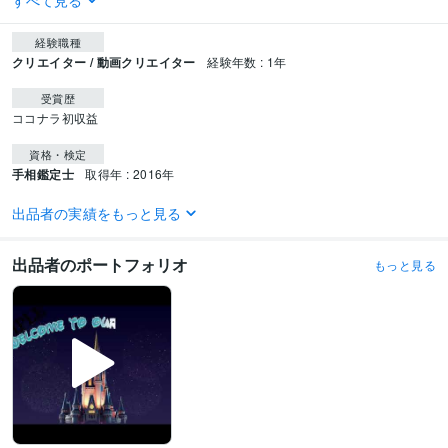
すべて見る
経験職種
クリエイター / 動画クリエイター
経験年数 : 1年
受賞歴
ココナラ初収益
資格・検定
手相鑑定士
取得年 : 2016年
ビジネス・クリエイティブツール
出品者の実績をもっと見る
Adobe Premiere Pro:1年
出品者のポートフォリオ
もっと見る
得意分野
占い
手相鑑定
直傅靈氣