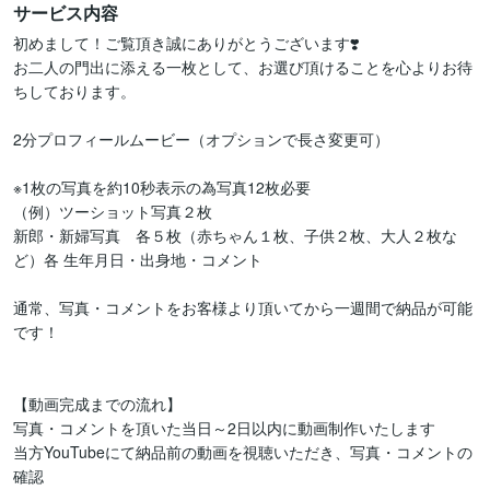
サービス内容
初めまして！ご覧頂き誠にありがとうございます❣️

お二人の門出に添える一枚として、お選び頂けることを心よりお待
ちしております。

2分プロフィールムービー（オプションで長さ変更可）

※1枚の写真を約10秒表示の為写真12枚必要

（例）ツーショット写真２枚

新郎・新婦写真　各５枚（赤ちゃん１枚、子供２枚、大人２枚な
ど）各 生年月日・出身地・コメント

通常、写真・コメントをお客様より頂いてから一週間で納品が可能
です！

【動画完成までの流れ】

写真・コメントを頂いた当日～2日以内に動画制作いたします

当方YouTubeにて納品前の動画を視聴いただき、写真・コメントの
確認
