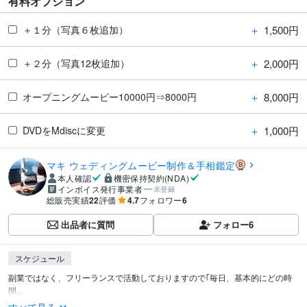
有料オプション
＋
1,500円
＋１分（写真６枚追加）
＋
2,000円
＋２分（写真12枚追加）
＋
8,000円
オープニングムービー10000円⇒8000円
＋
1,000円
DVDをMdiscに変更
マキ ウェディングムービー制作＆手相鑑定
本人確認
機密保持契約(NDA)
インボイス発行事業者
未登録
総販売実績
22
評価
4.7
フォロワー
6
出品者に質問
フォロー
6
スケジュール
副業ではなく、フリーランスで活動しておりますので｢毎日、基本的にどの時
間...