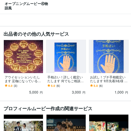
オープニングムービー④物
語風
出品者のその他の人気サービス
アウイセッションいたし
手相占い！詳しく鑑定い
お試し！プチ手相鑑定い
ます 足枷になっている原
たします 何でもご相談く
たします 9月先着3名様 30
因を素粒子レベルで分解
ださい！鑑定後の質問もO
00円⇒1000円(質問2個）
4.0
(3)
5.0
(6)
5.0
(6)
します
K
5,000
3,000
1,000
円
円
円
プロフィールムービー作成の関連サービス