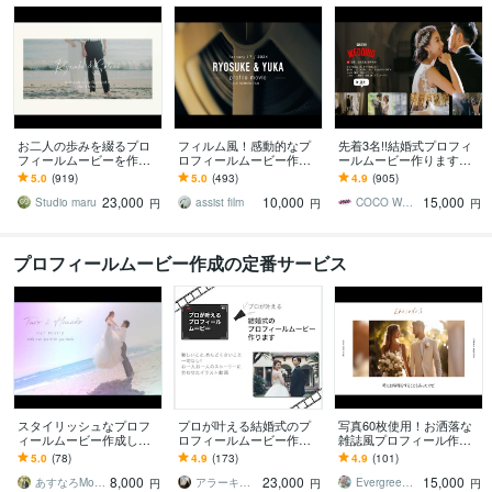
お二人の歩みを綴るプロ
フィルム風！感動的なプ
先着3名!!結婚式プロフィ
フィールムービーを作り
ロフィールムービー作り
ールムービー作ります
ます 二人の歩んできた人
ます 【プロが作る！】お
【全て無料】音源変更・
5.0
(919)
5.0
(493)
4.9
(905)
生が、ゲストの心にやさ
しゃれ＆ゲストに喜ばれ
写真変更無制限・DVD焼
23,000
10,000
15,000
しく届くムービー
る結婚式ムービー
き・DVD送付
Studio maru
assist film
COCO WEDDING MOVES
円
円
円
プロフィールムービー作成の定番サービス
スタイリッシュなプロフ
プロが叶える結婚式のプ
写真60枚使用！お洒落な
ィールムービー作成しま
ロフィールムービー作り
雑誌風プロフィール作り
す 【修正無制限/BGM変更
ます 『全部お任せ！』か
ます 写真をたくさん使い
5.0
(78)
4.9
(173)
4.9
(101)
◎/動画素材◎】柔軟に対
ら『超こだわりたい！』
たい方必見です☆ISUM申
8,000
23,000
15,000
応します！
まで、理想叶えます！
請も承ります！
あすなろMovie
アラーキーワークス
EvergreenFILM
円
円
円