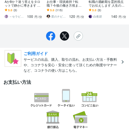
AかBか？迷う答えをタロ
お仕事・現状維持？転
転職の適齢期を霊的視点
ットで静かに導きます 否
職？今後の働き方視ます
でお伝えします 人生の周
定せず、お聞きします。
あなたに合う働き方の方
期とタイミングが重なる
5.0
(3)
5.0
(115)
5.0
(3)
人生の分かれ道に、確か
向性を丁寧に鑑定します
チャンス期を明示
100
120
140
なヒントを
～セラピスト彩（あや）～
星のナビゲーターSARA（サラ）
白夜碧
円
/分
円
/分
円
/分
ご利用ガイド
サービスの出品、購入、取引の流れ、お支払い方法・手数料
や、ココナラを安心・安全に使って頂くための制度やマナー
など、ココナラの使い方はこちら。
お支払い方法