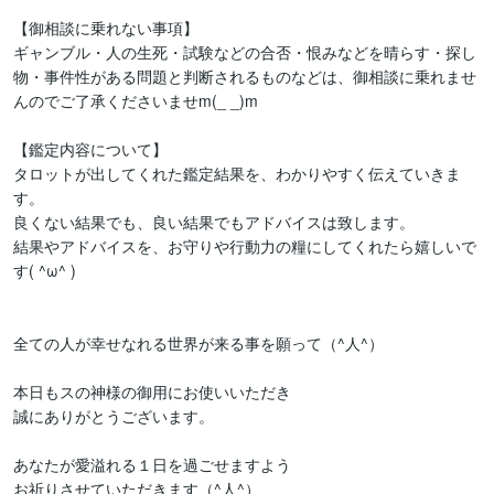
【御相談に乗れない事項】

ギャンブル・人の生死・試験などの合否・恨みなどを晴らす・探し
物・事件性がある問題と判断されるものなどは、御相談に乗れませ
んのでご了承くださいませm(_ _)m

【鑑定内容について】

タロットが出してくれた鑑定結果を、わかりやすく伝えていきま
す。

良くない結果でも、良い結果でもアドバイスは致します。

結果やアドバイスを、お守りや行動力の糧にしてくれたら嬉しいで
す( ^ω^ )

全ての人が幸せなれる世界が来る事を願って（^人^）

本日もスの神様の御用にお使いいただき

誠にありがとうございます。

あなたが愛溢れる１日を過ごせますよう

お祈りさせていただきます（^人^）
