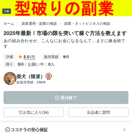
1/8
ホーム
資産運用・副業の相談
副業・ネットビジネスの相談
2025年最新！市場の隙を突いて稼ぐ方法を教えます
あの組み合わせが、こんなにお金になるなんて…まさに錬金術で
す
5.0
(5)
9
件
評価
販売実績
5
枠 / お願い中：
0
人
残り
柴犬（猫派）
総販売実績：
268件
受付終了
お気に入り(34)
出品者に質問
ココナラの安心保証