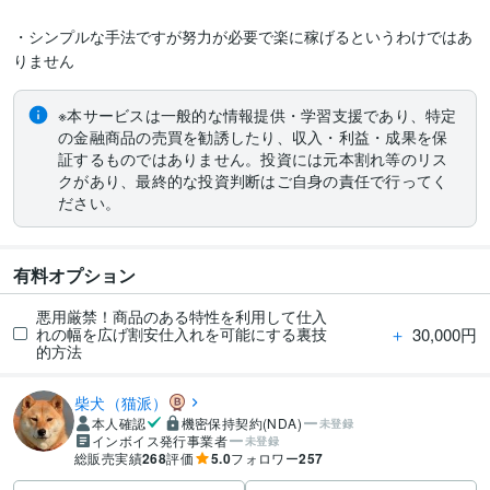
・シンプルな手法ですが努力が必要で楽に稼げるというわけではあ
りません
※本サービスは一般的な情報提供・学習支援であり、特定
の金融商品の売買を勧誘したり、収入・利益・成果を保
証するものではありません。投資には元本割れ等のリス
クがあり、最終的な投資判断はご自身の責任で行ってく
ださい。
有料オプション
悪用厳禁！商品のある特性を利用して仕入
＋
30,000円
れの幅を広げ割安仕入れを可能にする裏技
的方法
柴犬（猫派）
本人確認
機密保持契約(NDA)
未登録
インボイス発行事業者
未登録
総販売実績
268
評価
5.0
フォロワー
257