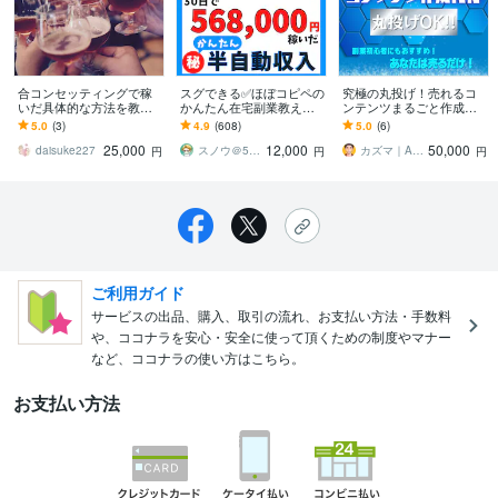
合コンセッティングで稼
スグできる✅ほぼコピペの
究極の丸投げ！売れるコ
いだ具体的な方法を教え
かんたん在宅副業教えま
ンテンツまるごと作成し
ます 副業でお金を稼ぎた
す 大人気⭕️AI活用×独自教
ます スキル不要、経験不
5.0
(3)
4.9
(608)
5.0
(6)
い人(50万円以上)におスス
材で初心者も安心✨簡単シ
要！忙しくても大丈夫！
25,000
12,000
50,000
メです！
ンプル副業
あなたは売るだけ！!
daisuke227
スノウ＠50おじさんでも月収100万✨
カズマ｜AI×副業マネタイズの専門家
円
円
円
ご利用ガイド
サービスの出品、購入、取引の流れ、お支払い方法・手数料
や、ココナラを安心・安全に使って頂くための制度やマナー
など、ココナラの使い方はこちら。
お支払い方法