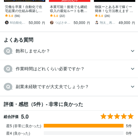
労働を卒業！自動化で在
本業可能！後発でも継続
物販ーとある本で稼ぐー
宅起業の仕組み構築しま
収入の最短ルートを教え
簡単！な方法教えます 現
す 脱！労働今日からあな
ます 家族にも誇れる正攻
在の本の知識、年齢、性
5.0
(56)
5.0
(22)
5.0
(26)
たも自由を！副業初心者/
法ネット副業で実現する
別全て関係なし！初心者
50,000
50,000
49,000
おすすめ/スマホ
【継続収入構築】
でも大丈夫！
AI自動化▶︎3000万超
つばさ＠副業ゼロイチコンサル
翔太＿再現性重視のトレカ物販
円
円
円
よくある質問
飽和しませんか？
作業時間はどれくらい必要ですか？
副業未経験ですが大丈夫でしょうか？
評価・感想（5件）- 非常に良かった
5.0
総合評価
星5 (非常に良かった)
5件
星4 (良かった)
0件