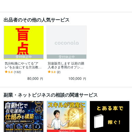
出品者のその他の人気サービス
受付休止中
受付休止中
気分転換にやってる”ア
別途販売します 以前の購
レ”をお金にする方法教え
入者さま専用のオプショ
ます 9割の人間が見落とし
ンです。
5.0
(132)
5.0
(2)
ている盲点を利用して稼
80,000
100,000
ぐズルい錬金術です
円
円
副業・ネットビジネスの相談の関連サービス
満枠対応中