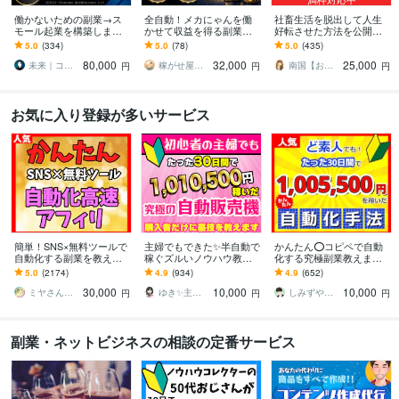
働かないための副業→ス
全自動！メカにゃんを働
社畜生活を脱出して人生
モール起業を構築します
かせて収益を得る副業教
好転させた方法を公開し
初心者から個別伴走｜長
えます スマホ１台｜超初
ます ツールで自動化→底
5.0
(334)
5.0
(78)
5.0
(435)
期で回るビジネスづくり
心者向け｜放置型副業｜
辺人生から解放されて理
80,000
32,000
25,000
と実務AIスキル
自動コンテンツ販売
想の生活♪
未来｜コンテンツ起業ラボ
稼がせ屋まさる｜プロマーケター｜２冠達成
南国【おうち副業で月収100万】
円
円
円
お気に入り登録が多いサービス
簡単！SNS×無料ツールで
主婦でもできた✨半自動で
かんたん⭕️コピペで自動
自動化する副業を教えま
稼ぐズルいノウハウ教え
化する究極副業教えます
す 【マンツーマンサポー
ます 3ステップで作成可
超ずるい⚠️スキル経験ゼ
5.0
(2174)
4.9
(934)
4.9
(652)
ト】3ステップ作業！仕組
能！ほぼ放置で稼ぐ前代
ロでもできる新世代の手
30,000
10,000
10,000
みを増産で加速化
未聞のおすすめ副業！
法【超入門編】
ミヤさん【ネットで月収450万円達成】
ゆき✨主婦でも月収100万円✨
しみずや＠自動化月収100万円
円
円
円
副業・ネットビジネスの相談の定番サービス