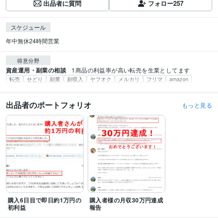
出品者に質問
フォロー
257
スケジュール
年中無休24時間営業
得意分野
資産運用・副業の相談
1商品の利益率が高い転売を生業としてます
転売
せどり
副業
副収入
ヤフオク
メルカリ
フリマ
amazon
出品者のポートフォリオ
もっと見る
購入6日目で即日約1万円の
購入者様の月収30万円達成
初利益
報告