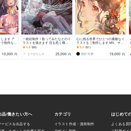
します ア
一枚絵制作！歌ってみたなどのイ
心に残る世界でひとつの素敵なイ
ャラ制作な
ラストを描きます 目を惹く構
ラストをご制作します MV、サム
描きします
図、綺麗な色使いならお任せくだ
ネイル、配信用立ち絵など！イメ
4.9
(66)
5.0
(61)
さい！
ージを形にします。
10,000
25,000
19,000
とーがらし©︎
雨炉 叶夢
円
円
円