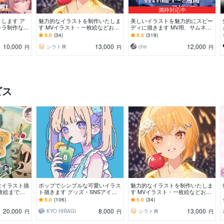
満枠対応中
します ア
魅力的なイラストを制作いたしま
美しいイラストを魅力的にスピー
ャラ制作な
す MVイラスト・一枚絵などお任
ディに描きます MV用、サムネイ
描きします
せください！
ル、立ち絵、１枚絵など承ります
5.0
(34)
5.0
(319)
10,000
13,000
12,000
シラト爽
che
円
円
円
ビス
なイラスト描
ポップでシンプルな可愛いイラス
魅力的なイラストを制作いたしま
枚絵まで制
ト描きます グッズ・SNSアイコ
す MVイラスト・一枚絵などお任
談下さい！
ン・配信背景・記念イラスト等に
せください！
5.0
(106)
5.0
(34)
是非！
20,000
8,000
13,000
KYO HIRAGI
シラト爽
円
円
円