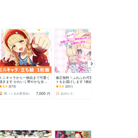
ミニキャラから一枚絵まで可愛く
修正無料！ふわふわ可愛いイラス
Vtuberやふわ
描きます かわいく華やかな女の
トをお届けします 1枚絵・ミニキ
ストを描きます 
子イラストが得意です。
ャラ・立ち絵・アイコン・記念日
絵、パーツ分け
5.0
(373)
5.0
(231)
5.0
(217)
なども対応可◎
い！
7,000
10,000
桜（くるみ委員会）
あゆたそ⸒⸒
ふかみみ
円
円