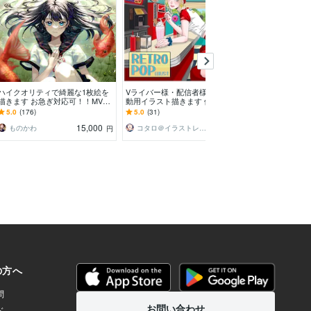
ハイクオリティで綺麗な1枚絵を
Vライバー様・配信者様必見！活
幻想的で魅力的
描きます お急ぎ対応可！！MVや
動用イラスト描きます 他とは違
ラストを制作致し
歌ってみたなどに映えるイラスト
うエッジの効いた可愛さを！予算
ネイル、配信用
5.0
(176)
5.0
(31)
4.8
(136)
です！
で選べる松竹梅プラン有
応可能です！
15,000
8,000
ものかわ
コタロ＠イラストレーター
星乃みずき
円
円