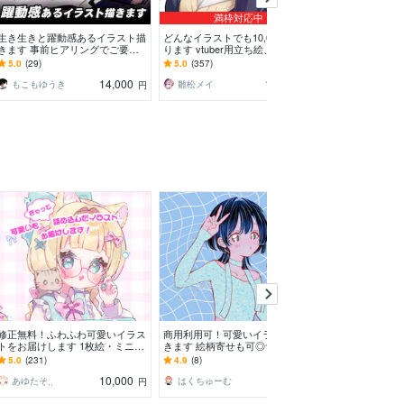
満枠対応中
生き生きと躍動感あるイラスト描
どんなイラストでも10,000円~承
暗い世界観のイ
きます 事前ヒアリングでご要望
ります vtuber用立ち絵、一枚絵、
暗い雰囲気と質
を実現します！
アイコンなどなんでもOK！
ったイラストを
5.0
(29)
5.0
(357)
5.0
(415)
14,000
10,000
もこもゆうき
雛松メイ
山田maya
円
円
修正無料！ふわふわ可愛いイラス
商用利用可！可愛いイラスト絵描
最短納品▶可愛
トをお届けします 1枚絵・ミニキ
きます 絵柄寄せも可◎サムネイ
一枚絵を制作しま
ャラ・立ち絵・アイコン・記念日
ル,一枚絵,記念イラスト,など
OCALOID曲のM
5.0
(231)
4.9
(8)
5.0
(52)
なども対応可◎
などに！
10,000
7,500
あゆたそ⸒⸒
はくちゅーむ
青井あい
円
円