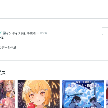
インボイス発行事業者
未登録
2
ー
torのデータ作成
ビス