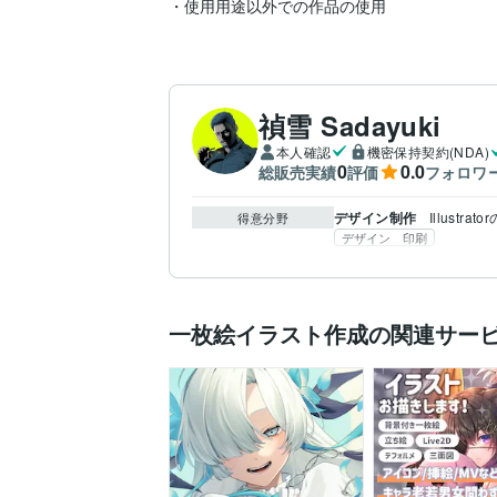
禎雪 Sadayuki
本人確認
機密保持契約(NDA)
0
0.0
総販売実績
評価
フォロワ
デザイン制作
Illustra
得意分野
デザイン 印刷
一枚絵イラスト作成の関連サー