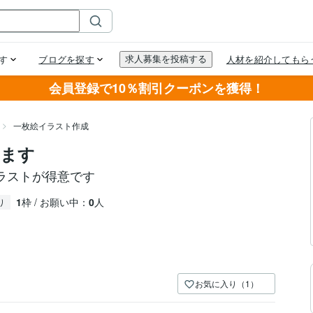
会員登録で10％割引クーポンを獲得！
一枚絵イラスト作成
します
ラストが得意です
1
枠 / お願い中：
0
人
り
お気に入り（1）