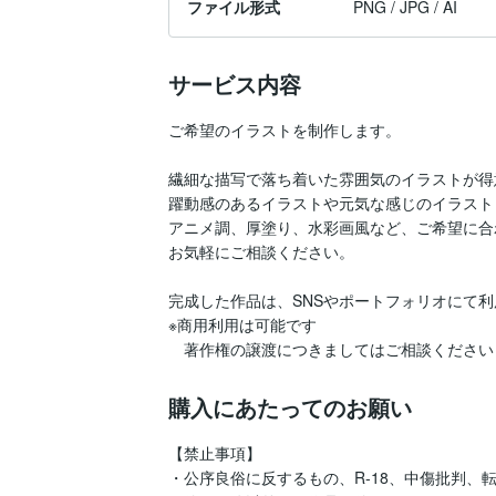
ファイル形式
PNG / JPG / AI
サービス内容
ご希望のイラストを制作します。

繊細な描写で落ち着いた雰囲気のイラストが得
躍動感のあるイラストや元気な感じのイラスト
アニメ調、厚塗り、水彩画風など、ご希望に合
お気軽にご相談ください。

完成した作品は、SNSやポートフォリオにて利
※商用利用は可能です

　著作権の譲渡につきましてはご相談ください
購入にあたってのお願い
【禁止事項】

・公序良俗に反するもの、R-18、中傷批判、