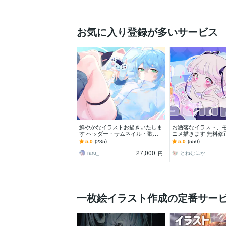
お気に入り登録が多いサービス
鮮やかなイラストお描きいたしま
お洒落なイラスト、
す ヘッダー・サムネイル・歌っ
ニメ描きます 無料修
てみた・配信・グッズ・VTuber
⊿配信や挿絵や似顔
5.0
(235)
5.0
(550)
27,000
raru_
とねむにか
円
一枚絵イラスト作成の定番サー