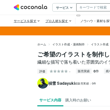
ホーム
イラスト作成・漫画制作
イラスト作成
ご希望のイラストを制作
繊細な描写で落ち着いた雰囲気のイ
0
件
-
販売実績
残
評価
禎雪 Sadayuki
総販売実績：
0件
サービス内容
購入時のお願い