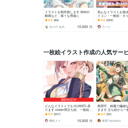
イラストを制作致します SNSや
色んなイラストお描き
動画など、様々な用途に
イコン・一枚絵・キ
ど、イラスト全般お
5.0
(86)
5.0
(263)
10,000
あけの あめ
ろーと
円
一枚絵イラスト作成の人気サー
満枠対応中
どんなイラストでも10,000円~承
商用可 綺麗で繊細
ります vtuber用立ち絵、一枚絵、
きます 立ち絵から一
アイコンなどなんでもOK！
作可能！気軽にご相
5.0
(357)
5.0
(30)
10,000
雛松メイ
春粥 harukayu
円