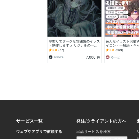
厚塗りでダークな雰囲気のイラス
色んなイラストお描き
ト制作します オリジナルの一枚
イコン・一枚絵・キ
絵、動画用サムネイルなど
ど、イラスト全般お
5.0
(77)
5.0
(263)
7,000
zero74
ろーと
円