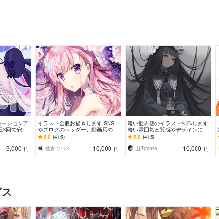
モーションア
イラスト全般お描きします SNS
暗い世界観のイラスト制作します
正3回で安心
やブログのヘッダー、動画用の1
暗い雰囲気と質感やデザインに拘
絵等にも
枚絵、立ち絵等に！
ったイラストを提供します。
5.0
(415)
5.0
(415)
9,000
10,000
10,000
佐倉ツバメ
山田maya
円
円
円
ビス