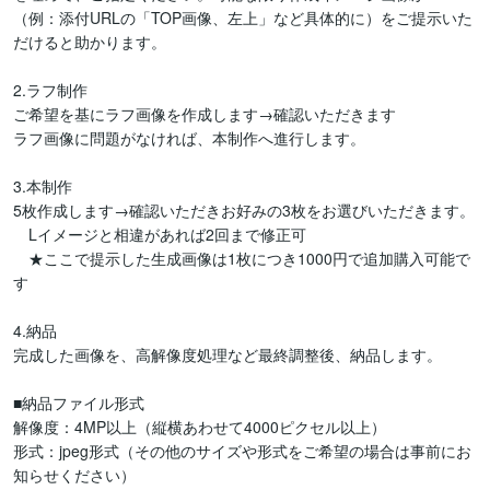
（例：添付URLの「TOP画像、左上」など具体的に）をご提示いた
だけると助かります。

2.ラフ制作

ご希望を基にラフ画像を作成します→確認いただきます

ラフ画像に問題がなければ、本制作へ進行します。

3.本制作

5枚作成します→確認いただきお好みの3枚をお選びいただきます。

　Lイメージと相違があれば2回まで修正可

　★ここで提示した生成画像は1枚につき1000円で追加購入可能で
す

4.納品

完成した画像を、高解像度処理など最終調整後、納品します。

■納品ファイル形式

解像度：4MP以上（縦横あわせて4000ピクセル以上）

形式：jpeg形式（その他のサイズや形式をご希望の場合は事前にお
知らせください）
