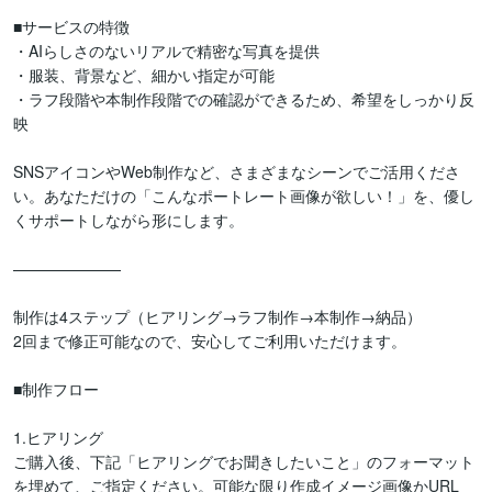
■サービスの特徴

・AIらしさのないリアルで精密な写真を提供

・服装、背景など、細かい指定が可能

・ラフ段階や本制作段階での確認ができるため、希望をしっかり反
映

SNSアイコンやWeb制作など、さまざまなシーンでご活用くださ
い。あなただけの「こんなポートレート画像が欲しい！」を、優し
くサポートしながら形にします。

———————

制作は4ステップ（ヒアリング→ラフ制作→本制作→納品）

2回まで修正可能なので、安心してご利用いただけます。

■制作フロー

1.ヒアリング

ご購入後、下記「ヒアリングでお聞きしたいこと」のフォーマット
を埋めて、ご指定ください。可能な限り作成イメージ画像かURL