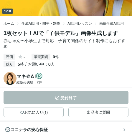
1/10
ホーム
生成AI活用・開発・制作
AI活用レッスン
画像生成AI活用
3枚セット！AIで「子供モデル」画像生成します
赤ちゃん〜小学生まで対応！子育て関係のサイト制作にもおすす
め
-
0
件
評価
販売実績
5
枠 / お願い中：
0
人
残り
マキ＠AI
総販売実績：
2件
受付終了
お気に入り(1)
出品者に質問
ココナラの安心保証