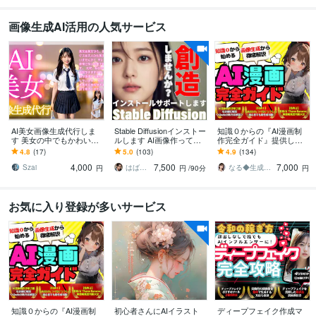
画像生成AI活用の人気サービス
AI美女画像生成代行しま
Stable Diffusionインストー
知識０からの『AI漫画制
す 美女の中でもかわいい
ルします AI画像作ってみ
作完全ガイド』提供しま
系の美女作成を得意とし
ませんか？インストール
す ✅【素材集・テンプレ
4.8
(17)
5.0
(103)
4.9
(134)
ます！
サポートお任せください
付】初心者でもAI漫画家
4,000
7,500
7,000
になれる攻略本
Szai
はばねろスタジオ
なる◆生成AI活用サポート
円
円
/90分
円
お気に入り登録が多いサービス
知識０からの『AI漫画制
初心者さんにAIイラスト
ディープフェイク作成マ