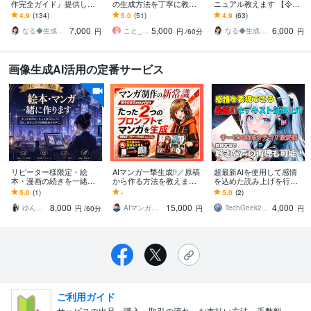
作完全ガイド』提供しま
の生成方法を丁寧に教え
ニュアル教えます 【令和
す ✅【素材集・テンプレ
ます canvaやMidjourneyの
のAI活用】顔出しなしで
4.9
(134)
5.0
(51)
4.9
(63)
付】初心者でもAI漫画家
使い方等、ご希望伺いま
誰でもAIインフルエンサ
7,000
5,000
6,000
になれる攻略本
す
ーに
なる◆生成AI活用サポート
こと_AIイラストレーター
なる◆生成AI活用サポート
円
円
/60分
円
画像生成AI活用の定番サービス
リピーター様限定・絵
AIマンガ一撃生成!!／原稿
超最新AIを使用して感情
本・漫画の続きを一緒に
から作る方法を教えます
を込めた読み上げを行い
作ります 前回の続きから
「2つのプロンプト」と
ます 感情表現が得意なテ
5.0
(1)
-
5.0
(2)
出版・編集まで作品づく
「Gemini」だけでAIマン
キストの読み上げサービ
8,000
15,000
4,000
りを丁寧にサポートしま
ガ完成！
ス！
ゆん＠電子書籍出版プロデューサー
AIマンガ講師 かいばしら／統一館出版
TechGeek2023
円
/60分
円
円
す
ご利用ガイド
サービスの出品、購入、取引の流れ、お支払い方法・手数料