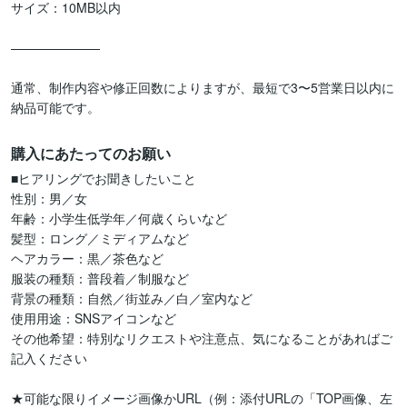
サイズ：10MB以内

———————

通常、制作内容や修正回数によりますが、最短で3〜5営業日以内に
納品可能です。
購入にあたってのお願い
■ヒアリングでお聞きしたいこと

性別：男／女

年齢：小学生低学年／何歳くらいなど

髪型：ロング／ミディアムなど

ヘアカラー：黒／茶色など

服装の種類：普段着／制服など

背景の種類：自然／街並み／白／室内など

使用用途：SNSアイコンなど

その他希望：特別なリクエストや注意点、気になることがあればご
記入ください

★可能な限りイメージ画像かURL（例：添付URLの「TOP画像、左