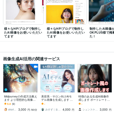
様々なHP/ブログで制作し
様々なHP/ブログで制作し
制作したAI画像
たAI画像をお使いいただい
たAI画像をお使いいただい
OKPLUS様で
てます
てます
た！
画像生成AI活用の関連サービス
Midjourneyの作成方法教え
美容系・サロン向けAIモ
特徴のある生成AI画像作
ます より理想的な画像生
デル画像を生成します 撮
成します ポートレート風
成のためのプロンプト集
影不要！商用利用OKのモ
の画像を提供します
5.0
(9)
-
-
デル素材｜広告・LP・SN
3,000
4,000
3,000
Sに最適
akari＠AIクリエーター
みすず｜女性集客に強いLPデザイナー
シュンスケ（AI×DXコンサルタント）
円
/60分
円
円