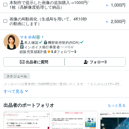
本制作で提示した画像の追加購入→1000円/
＋
1,000円
1枚（高解像度処理して納品）
画像のAI動画化（生成AIを用いて、4K10秒
＋
2,500円
の動画にします）
マキ＠AI
本人確認
機密保持契約(NDA)
インボイス発行事業者
未登録
総販売実績
2
評価
5.0
フォロワー
3
出品者に質問
フォロー
3
スケジュール
メッセージは基本的に24時間以内に返信いたします。こちらからは12〜23...
すべて見る
出品者のポートフォリオ
もっと見る