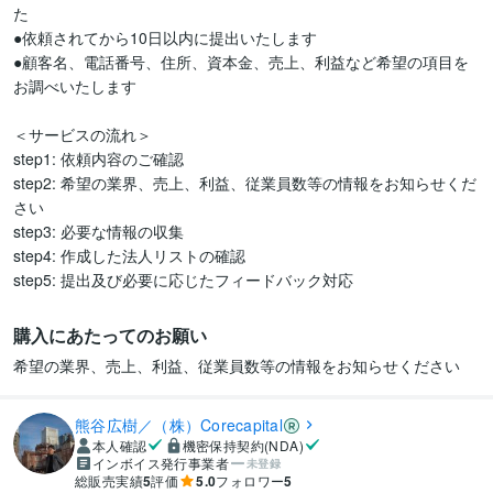
た  

●依頼されてから10日以内に提出いたします  

●顧客名、電話番号、住所、資本金、売上、利益など希望の項目を
お調べいたします  

＜サービスの流れ＞  

step1: 依頼内容のご確認  

step2: 希望の業界、売上、利益、従業員数等の情報をお知らせくだ
さい  

step3: 必要な情報の収集  

step4: 作成した法人リストの確認  

step5: 提出及び必要に応じたフィードバック対応  
購入にあたってのお願い
希望の業界、売上、利益、従業員数等の情報をお知らせください  
熊谷広樹／（株）Corecapital
本人確認
機密保持契約(NDA)
インボイス発行事業者
未登録
総販売実績
5
評価
5.0
フォロワー
5