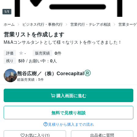
1/1
ホーム
ビジネス代行・事務代行
営業代行・テレアポ相談
営業ターゲ
営業リストを作成します
M&Aコンサルタントとして様々なリストを作ってきました！
-
0
件
評価
販売実績
5
枠 / お願い中：
0
人
残り
熊谷広樹／（株）Corecapital
総販売実績：
5件
購入画面に進む
無料で見積り相談
見積りから購入までの流れ
お気に入り(1)
出品者に質問