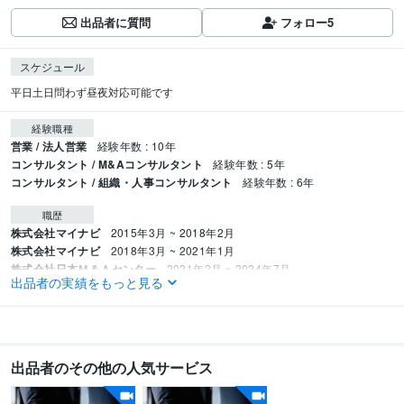
出品者に質問
フォロー
5
スケジュール
平日土日問わず昼夜対応可能です
経験職種
営業 / 法人営業
経験年数 : 10年
コンサルタント / M&Aコンサルタント
経験年数 : 5年
コンサルタント / 組織・人事コンサルタント
経験年数 : 6年
職歴
株式会社マイナビ
2015年3月 ~ 2018年2月
株式会社マイナビ
2018年3月 ~ 2021年1月
株式会社日本Ｍ＆Ａセンター
2021年2月 ~ 2024年7月
出品者の実績をもっと見る
株式会社Ｃｏｒｅｃａｐｉｔａｌ
2024年9月 ~ 現在
資格・検定
日商簿記検定2級
取得年 : 2020年
出品者のその他の人気サービス
得意分野
コンサルティング・士業
バリュエーション（企業価値）