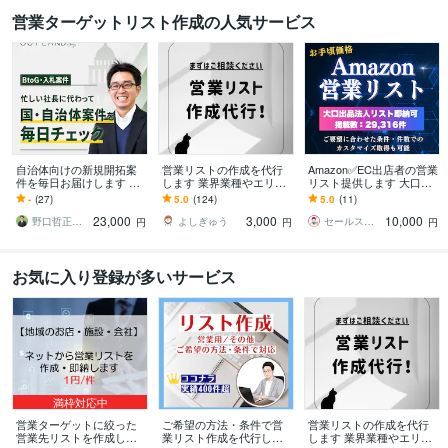
営業ターゲットリスト作成の人気サービス
自治体向けの新規開拓案
営業リストの作成を代行
Amazon✅EC出店者の営業
件を毎日お届けします 条
します 業界業種やエリア
リスト提供します 大口出
件に合う国・自治体案件
は問わず店舗や企業情報
品法人リストは即納可！
-
(27)
5.0
(124)
5.0
(11)
を選定し、営業先を探す
を取得します！
会社HP等付与可！低価格
23,000
3,000
10,000
手間を削減
でご提供
野口哲正｜BtoG案件で売上アップ
よしぎゅう
セールスメイク◎営業リスト作成ならお任せ
円
円
円
お気に入り登録が多いサービス
満枠対応中
営業ターゲットに絞った
ご希望の方法・条件で営
営業リストの作成を代行
営業先リストを作成しま
業リスト作成を代行しま
します 業界業種やエリア