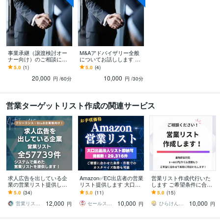
コンサルティング・士業
採用広報
学歴
宇都宮大学
2011年3月 ~ 2015年2月
語学力
事業承継（譲渡検討オー
M&Aアドバイザリー全般
英語
日常会話レベル
ナー向け）のご相談に乗
についてお話しします M&
ります アドバイザー社数5
Aアドバイザーとしての成
5.0
(1)
5.0
(4)
0社以上のコンサルタント
約経験が10件以上ありま
20,000
10,000
です。
す
円
/60分
円
/30分
営業ターゲットリスト作成の関連サービス
求人広告を出している企
Amazon✅EC出店者の営業
営業リスト作成代行いた
業の営業リスト提供しま
リスト提供します 大口出
します ご希望条件に合わ
す 【12000円】18業種(57
品法人リストは即納可！
せてあなた専用の営業リ
5.0
(34)
5.0
(11)
5.0
(15)
739件)の営業リスト
会社HP等付与可！低価格
ストを作成します！
12,000
10,000
10,000
でご提供
営業リスト販売所
セールスメイク◎営業リスト作成ならお任せ
ひらけん｜ITエンジニア 業務効率化支援
円
円
円