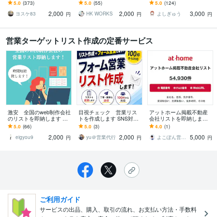
す 1円/件～ ご希望の業
す 豊富な対応実績！リス
は問わず店舗や企業情報
5.0
(373)
5.0
(55)
5.0
(124)
種×地域で素早く納品しま
ト作成からフォーム送信
を取得します！
2,000
2,000
3,000
す。
までサポート！
ヨスケ83
HK WORKS
よしぎゅう
円
円
円
営業ターゲットリスト作成の定番サービス
激安 全国のweb制作会社
目視チェック 営業リス
アットホーム掲載不動産
のリストを即納します 制
トを作成します SNS対
会社リストを即納します 5
作会社様への営業活動、
応 地域×業種 営業NG
4,930件｜営業リスト（電
5.0
(66)
5.0
(3)
4.0
(1)
お困りじゃないですか？
チェック済み
話・FAX・HP情報含む）
2,000
2,000
5,000
eigyou9
yu＠営業代行
よこぽん営業リスト販売
円
円
円
ご利用ガイド
サービスの出品、購入、取引の流れ、お支払い方法・手数料