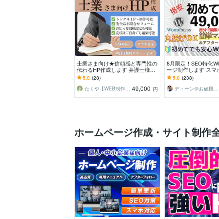
士業さま向け★信頼感と専門性の
8月限定！SEO特化
伝わるHP作成します 弁護士様、
ージ制作します スマ
司法書士様、行政書士様、社労士
心者向けWPサイト制作【
5.0
(28)
5.0
(238)
様、税理士様向けに！
円】
49,000
たくや【WEB制作 G_conure】
ディーン＠お値段以上！
円
ホームページ作成・サイト制作