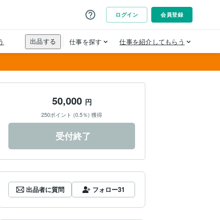
50,000
円
250ポイント (0.5％) 獲得
受付終了
出品者に質問
フォロー
31