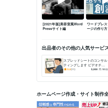
[2021年版]美容室風Word
ワードプレス
Pressサイト編
ージの作り方
出品者のその他の人気サービ
スプレッドシートのコンサル
ティングします ビデオチャ
ットで “わからない” を “でき
5.0
(11)
5,000
円
/90分
る” に変える
ホームページ作成・サイト制作