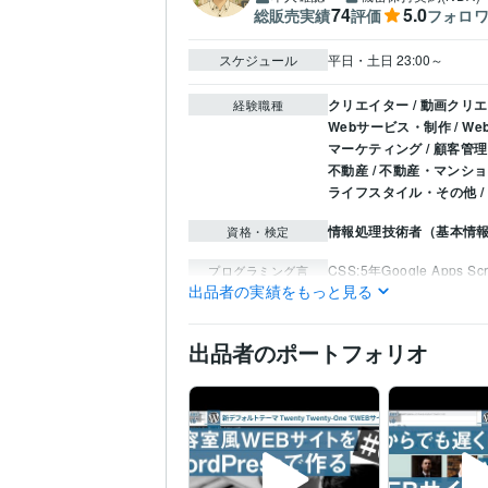
74
5.0
総販売実績
評価
フォロ
スケジュール
平日・土日 23:00～
クリエイター / 動画クリ
経験職種
Webサービス・制作 / 
マーケティング / 顧客管理
不動産 / 不動産・マンシ
ライフスタイル・その他 
情報処理技術者（基本情
資格・検定
CSS:5年
Google Apps Scr
プログラミング言
語・フレームワーク
出品者の実績をもっと見る
WordPress:5年
Excel:5年
ビジネス・クリエイ
ティブツール
Adobe Photoshop:5年
GI
出品者のポートフォリオ
動画編集・映像制作
Pr
得意分野
Web制作・HP作成・EC