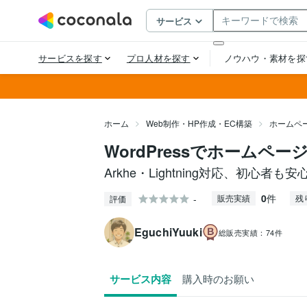
ホーム
Web制作・HP作成・EC構築
ホームペ
WordPressでホームペ
Arkhe・Lightning対応、初心者
0
件
-
販売実績
残
評価
EguchiYuuki
総販売実績：
74件
サービス内容
購入時のお願い