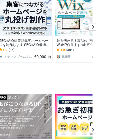
SEO×AIO対策◎集客ホームペー
魅力伝わる！高品位で更新簡単な
先着3名様限定｜
ジを制作します SEO×AIO最適化
WixHP作ります wix五ツ星パート
トを制作します
(LLMO)◎丸投げOKで作成します
ナーが作るスッキリきれいな集客
イン×高速表示×
5.0
(35)
4.9
(384)
5.0
(5)
ホームページ
60,000
46,000
メディアブーム｜Web集客の専門家
北極星
ピシュカWeb
円
円