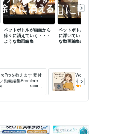
ペットボトルが画面から
ペットボトルが徐々に宙
「基本3D
徐々に消えていく・・・
に浮いていく・・・よう
立体的な
ような動画編集
な動画編集の方法
iereProを教えます 受付
WordPressの使い方を教えま
動画編集PremierePr
す WordPressって何…？と
キルアップ
いう方の使い方レクチャー
6)
5,000
円
5.0
(6)
5,000
円