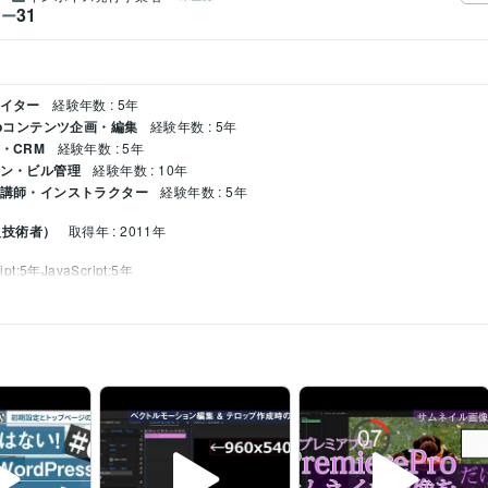
31
ワー
エイター
経験年数 : 5年
Webコンテンツ企画・編集
経験年数 : 5年
・CRM
経験年数 : 5年
ョン・ビル管理
経験年数 : 10年
/ 講師・インストラクター
経験年数 : 5年
報技術者）
取得年 : 2011年
ipt:5年
JavaScript:5年
Google サイト:5年
Google スプレッドシート:5年
Google スライド:5年
Google
MP:5年
Adobe Premiere Pro:5年
Adobe Illustrator:5年
Canva:3年
Adobe XD:3年
emierePro(プレミアプロ)
構築
WordPress(ワードプレス)