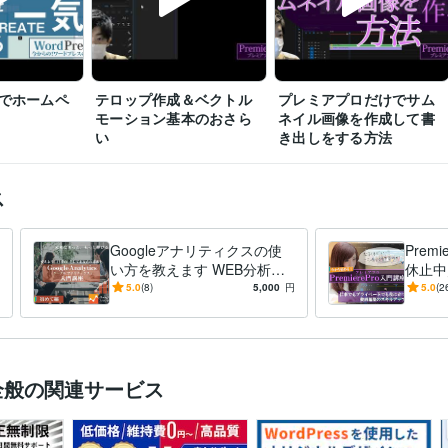
でホームペ
テロップ作成＆ベクトル
プレミアプロだけでサム
モーション基本のおさら
ネイル画像を作成して書
い
き出しをする方法
ス
Googleアナリティクスの使
Prem
い方を教えます WEB分析の
休止中／
Googleアナリティクスをス
oのス
5.0
(8)
5,000
円
5.0
(2
キルアップできます
全般の関連サービス