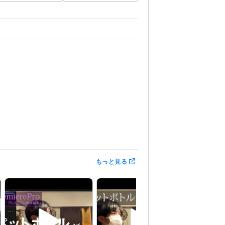
 ドキュメント:5年
PowerPoint:5年
Word:5年
もっと見る