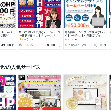
WPホームペ
SEOに強い高品質なホームページ
更新簡単！シンプルで見やすいサ
ホ対応＆初
を格安で作成します ホームペー
イトを制作します 現役デザイナ
49,000
ジ制作歴10年以上！安いけど本格
ー制作のスタイリッシュなWebサ
5.0
(147)
5.0
(135)
的なHP制作
イト制作
49,000
80,000
50,000
しばいぬ。
K Design _ webデザイン制作
円
円
円
全般の人気サービス
満枠対応中