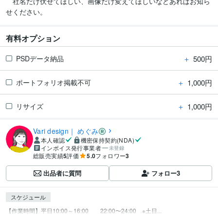
　社名だけ伏せてほしい、画像だけ変えてほしいなどあればお知ら
せください。
有料オプション
＋
500円
PSDデータ納品
＋
1,000円
ポートフォリオ掲載不可
＋
1,000円
リサイズ
Vari design｜ めぐみ
本人確認
機密保持契約(NDA)
インボイス発行事業者
未登録
総販売実績
5
評価
5.0
フォロワー
3
出品者に質問
フォロー
3
スケジュール
【作業時間】平日10:00～16:00　　22:00〜24:00　※土日...