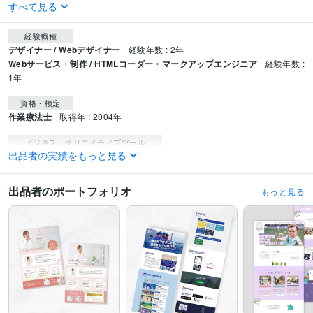
すべて見る
経験職種
デザイナー / Webデザイナー
経験年数 : 2年
Webサービス・制作 / HTMLコーダー・マークアップエンジニア
経験年数 :
1年
資格・検定
作業療法士
取得年 : 2004年
ビジネス・クリエイティブツール
出品者の実績をもっと見る
Adobe Photoshop:2年
Adobe Illustrator:2年
Figma:2年
得意分野
出品者のポートフォリオ
もっと見る
Web制作・HP作成・EC構築
バナー、サムネイル作成
Web制作・HP作成・EC構築
ホームページ作成