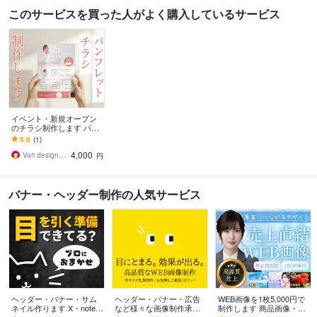
このサービスを買った人がよく購入しているサービス
イベント・新規オープン
のチラシ制作します パン
フレット、メニュー表な
5.0
(1)
ども対応
4,000
Vari design｜ めぐみ
円
バナー・ヘッダー制作の人気サービス
ヘッダー・バナー・サム
ヘッダー・バナー・広告
WEB画像を1枚5,000円で
ネイル作ります X・note・
など様々な画像制作承り
制作します 商品画像・広