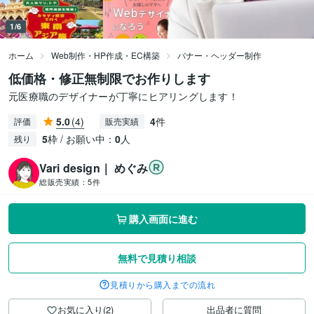
1/6
ホーム
Web制作・HP作成・EC構築
バナー・ヘッダー制作
低価格・修正無制限でお作りします
元医療職のデザイナーが丁寧にヒアリングします！
5.0
(4)
4
件
評価
販売実績
5
枠 / お願い中：
0
人
残り
Vari design｜ めぐみ
総販売実績：
5件
購入画面に進む
無料で見積り相談
見積りから購入までの流れ
お気に入り(2)
出品者に質問