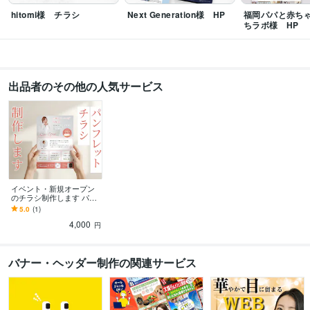
hitomi様 チラシ
Next Generation様 HP
福岡パパと赤ち
ちラボ様 HP
出品者のその他の人気サービス
イベント・新規オープン
のチラシ制作します パン
フレット、メニュー表な
5.0
(1)
ども対応
4,000
円
バナー・ヘッダー制作の関連サービス