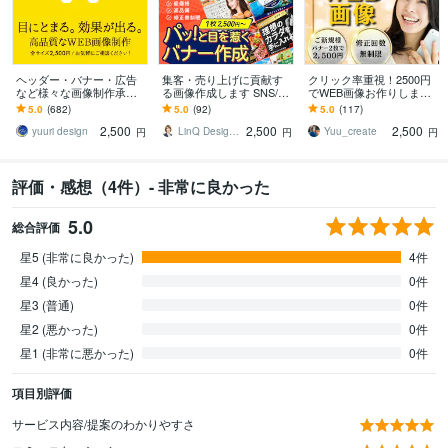
ヘッダー・バナー・広告
集客・売り上げに貢献す
クリック率重視！2500円
など様々な画像制作承り
る画像作成します SNS/ヘ
でWEB画像お作りします
ます 【ライトプラン】高
ッダーなどWEB画像全般
WEB画像全般作成致しま
5.0
(682)
5.0
(92)
5.0
(117)
品質・低価格で理想のデ
お任せください
す！なんでもお気軽にご
2,500
2,500
2,500
ザインをお届けします
相談ください♪
yuuri design
LinQ Design │ 伊藤遥
Yuu_create
円
円
円
評価・感想（4件）- 非常に良かった
5.0
総合評価
星5 (非常に良かった)
4件
星4 (良かった)
0件
星3 (普通)
0件
星2 (悪かった)
0件
星1 (非常に悪かった)
0件
項目別評価
サービス内容/提案のわかりやすさ