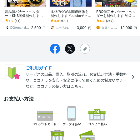
高品質バナー・ヘッダ
本格的☆Web関連画像を
PRO認定★ バナー・ヘッ
ー・SNS画像制作します
制作します Youtubeチャン
ダーを制作します 見栄え
＋2000円で2枚目以降セッ
ネルアートや各種バナー
だけではない、“広告的目
5.0
(44)
5.0
(971)
5.0
(267)
ト購入可能！まとめ買い
やヘッダーに！
線”で効果の高いデザイン
2,500
3,000
12,000
がお得！
を！
OGAmari design
にゃろねこ
タヌキコウジLabo
円
円
円
ご利用ガイド
サービスの出品、購入、取引の流れ、お支払い方法・手数料
や、ココナラを安心・安全に使って頂くための制度やマナー
など、ココナラの使い方はこちら。
お支払い方法