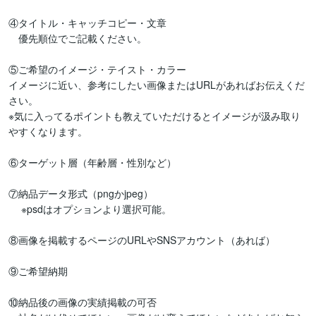
④タイトル・キャッチコピー・文章

　優先順位でご記載ください。

⑤ご希望のイメージ・テイスト・カラー

イメージに近い、参考にしたい画像またはURLがあればお伝えくだ
さい。

※気に入ってるポイントも教えていただけるとイメージが汲み取り
やすくなります。

⑥ターゲット層（年齢層・性別など）

⑦納品データ形式（pngかjpeg）

　 ※psdはオプションより選択可能。

⑧画像を掲載するページのURLやSNSアカウント（あれば）

⑨ご希望納期

⑩納品後の画像の実績掲載の可否
