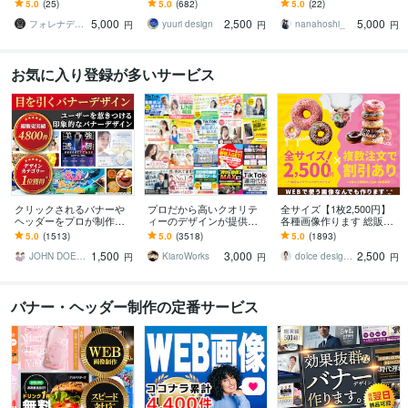
Brain・インスタ・広告
ます 【ライトプラン】高
告・SNSに対応。伝わ
5.0
(25)
5.0
(682)
5.0
(22)
【親しみ特化】
品質・低価格で理想のデ
る、選ばれるデザイン
5,000
2,500
5,000
ザインをお届けします
を。
フォレナデザイン
yuuri design
nanahoshi_
円
円
円
お気に入り登録が多いサービス
クリックされるバナーや
プロだから高いクオリテ
全サイズ【1枚2,500円】
ヘッダーをプロが制作し
ィーのデザインが提供で
各種画像作ります 総販売
ます デザイン歴20年以上
きます 【メインビジュア
実績2000件超おまとめ割
5.0
(1513)
5.0
(3518)
5.0
(1893)
のプロが反応率を意識し
ルやバナーの制作 3000
引あり♪コスパ抜群と大好
1,500
3,000
2,500
た設計で制作
円！】
評!
JOHN DOE＠販売実績4800件以上
KiaroWorks
dolce designing
円
円
円
バナー・ヘッダー制作の定番サービス