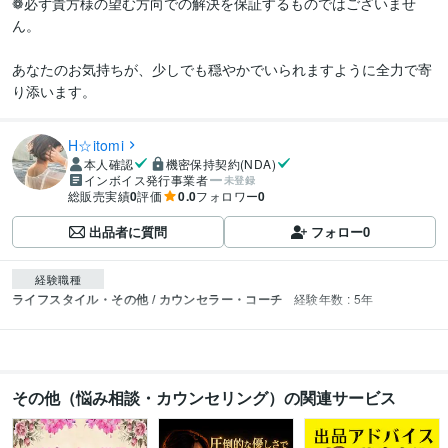
❁必ず貴方様の望む方向での解決を保証するものではございませ
ん。

あなたのお気持ちが、少しでも穏やかでいられますように全力で寄
り添います。
H☆itomi
本人確認
機密保持契約(NDA)
インボイス発行事業者
未登録
総販売実績
0
評価
0.0
フォロワー
0
出品者に質問
フォロー
0
経験職種
ライフスタイル・その他 / カウンセラー・コーチ
経験年数 : 5年
その他（悩み相談・カウンセリング）の関連サービス