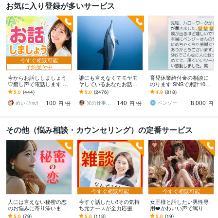
お気に入り登録が多いサービス
今すぐ相談可能
予約受付中
今からお話ししましょう
誰にも言えなくてモヤモ
育児休業給付金の相談に
♡癒し声で電話します 気
ヤしているあなたお話伺
のります SNSで累計1000
楽にフリートーク♡雑談
います ひとりで抱え込ま
件超回答した、現役社労
5.0
(444)
5.0
(2476)
4.9
(818)
から悩み相談まで✨5分で
ないで！ちょっと聞いて
士事務所職員が対応
100
140
8,000
も大歓迎❤️
ほしい！でも大丈夫❤️
めい♡mei
光の仕事人☆picari
ベンゾー
円
/分
円
/分
円
その他（悩み相談・カウンセリング）の定番サービス
今すぐ相談可能
今すぐ相談可能
人には言えない秘密の恋
今すぐ話したい❗その気持
女王様と話したい男性専
のお悩みに寄り添います
ち元ナースが全力応援し
用❤️かわいい声で罵りま
不倫・浮気・同性愛・禁
ます 恋愛/学校/仕事/友人/
す 超カワイイくるみ女王
5.0
(79)
5.0
(113)
5.0
(19)