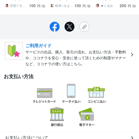
断の恋♡どんな秘密の恋
夫婦/自慢/愚痴/推し/心理
様が性癖のお悩みを全て
100
100
200
愛も否定しません
資格有✨
解決します♡
空花♡そらはな✨心に寄り添う占い師✨
松本✨かよ 優しい時間
★くるみ
円
/分
円
/分
円
/分
ご利用ガイド
サービスの出品、購入、取引の流れ、お支払い方法・手数料
や、ココナラを安心・安全に使って頂くための制度やマナー
など、ココナラの使い方はこちら。
お支払い方法
お支払い方法について