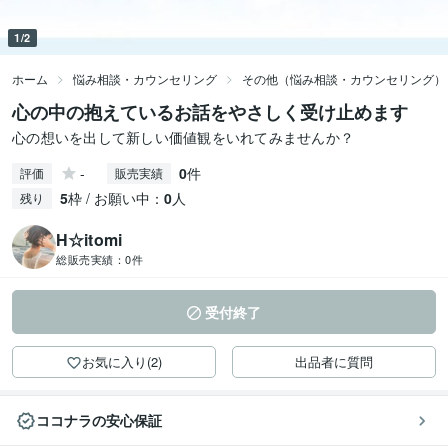
1/2
ホーム
悩み相談・カウンセリング
その他（悩み相談・カウンセリング）
心の中の抱えているお話をやさしく受け止めます
心の想いを出して新しい価値観をいれてみませんか？
-
0
件
評価
販売実績
5
枠 / お願い中：
0
人
残り
H☆itomi
総販売実績：
0件
受付終了
お気に入り(2)
出品者に質問
ココナラの安心保証