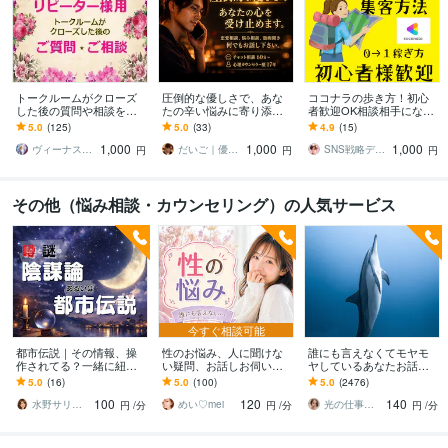
トークルームがクローズ
圧倒的な優しさで、あな
ココナラの歩き方！初心
した後の質問や相談を承
たの辛い悩みに寄り添い
者歓迎OK相談相手になり
ります ※今まで私の施術を
ます 恋愛相談、悩み相
ます 愚痴聞き、集客方
5.0
(125)
5.0
(33)
4.9
(15)
受けたことがない方は、
談、愚痴聞き、どんな話
法、出品アドバイスなど
1,000
1,000
1,000
お申し込みできません
でも寄り添い支えます
悩みを解消
ヴィーナス☆パワー
だいご｜優しさの塊みたいなカウンセラー
SNS戦略デザイン｜ケイ
円
円
円
その他（悩み相談・カウンセリング）の人気サービス
今すぐ相談可能
都市伝説｜その情報、操
性のお悩み、人に聞けな
誰にも言えなくてモヤモ
作されてる？一緒に紐解
い疑問、お話しお伺いし
ヤしているあなたお話伺
きます 陰謀論本当に偶
ます 男女の性のお悩み、
います ひとりで抱え込ま
5.0
(16)
5.0
(100)
5.0
(2476)
然？その直感、否定しま
人に聞けないお話し何で
ないで！ちょっと聞いて
100
120
140
せん。全部お聞きしま
もどうぞ！♡
ほしい！でも大丈夫❤️
水野サリー✨優しく寄り添う話し相手
めい♡mei
光の仕事人☆picari
円
/分
円
/分
円
/分
す！