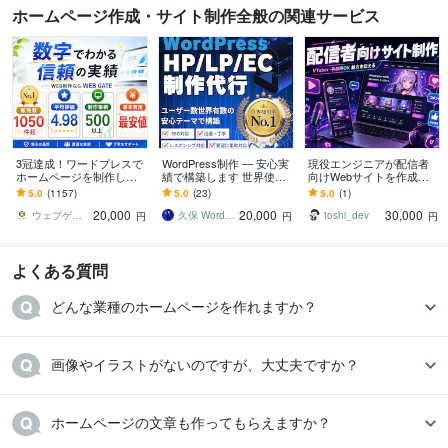
ホームページ作成・サイト制作全般の関連サービス
3冠達成！ワードプレスで
WordPress制作 ― 安心実
現役エンジニアが配信者
ホームページを制作しま
績で構築します 世界使用
向けWebサイトを作成し
す WEB制作＆デザイン部
率No.1「DIVI」で信頼と
ます 事務所・VTuber様O
5.0
(1157)
5.0
(23)
5.0
(1)
門1位（販売数・評価数・
成果を両立するサイト
K。魅力を伝えるサイトを
20,000
20,000
30,000
お気に入り数）
作ります
ウェブゲート
久保 WordPressカスタマイズ
toshi_dev
円
円
円
よくある質問
どんな業種のホームページを作れますか？
画像やイラストがないのですが、大丈夫ですか？
ホームページの文章も作ってもらえますか？