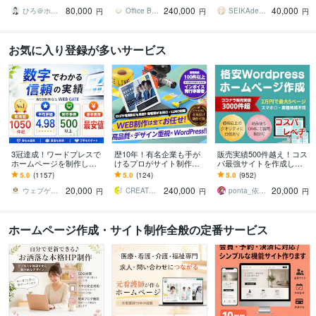
ジ/おしゃれ/スタイリッシ
ルデザイン！簡単更新！
仕上げます。
80,000
240,000
40,000
ュ
オシャレなＨＰ
ひろ＠ホームページ制作
Office Bouquetgarni
SEIKAdesign
円
円
円
お気に入り登録が多いサービス
3冠達成！ワードプレスで
歴10年！有名企業も手が
販売実績500件越え！コス
ホームページを制作しま
けるプロがサイト制作し
パ最強サイトを作成しま
す WEB制作＆デザイン部
ます 初心者でも安心★ヒ
す 起業、副業、ブログ！
5.0
(1157)
5.0
(124)
5.0
(952)
門1位（販売数・評価数・
アリング重視・要望に沿
WPで更新楽々！オリジナ
20,000
240,000
20,000
お気に入り数）
って柔軟に対応可能
ルデザイン可能
ウェブゲート
CREATORSZERO
ponta_依頼多数のため返信遅れます
円
円
円
ホームページ作成・サイト制作全般の定番サービス