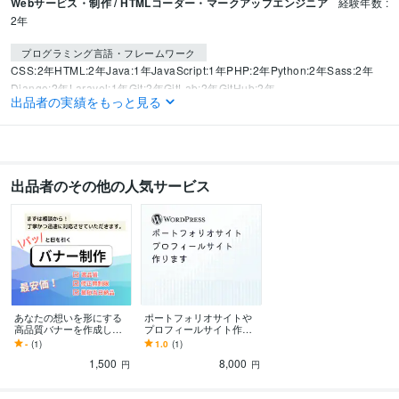
Webサービス・制作 / HTMLコーダー・マークアップエンジニア
経験年数 :
2年
プログラミング言語・フレームワーク
CSS:2年
HTML:2年
Java:1年
JavaScript:1年
PHP:2年
Python:2年
Sass:2年
Django:2年
Laravel:1年
Git:2年
GitLab:2年
GitHub:2年
出品者の実績をもっと見る
ビジネス・クリエイティブツール
WordPress:2年
Google スプレッドシート:2年
Google スライド:2年
Google ドキュメント:2年
ChatGPT:2年
DALL-E:1年
Adobe Photoshop:1年
Adobe Illustrator:1年
Canva:1年
Figma:2年
Adobe XD:1年
出品者のその他の人気サービス
CLIP STUDIO PAINT:0年
ibisPaint:0年
MuseScore:0年
その他ツール
notion:5年
得意分野
Web制作・HP作成・EC構築
HTML/CSSコーディング
Musescore・移
調・ガイド音源
あなたの想いを形にする
ポートフォリオサイトや
高品質バナーを作成しま
プロフィールサイト作り
す オールジャンル対応で
ます 先着3名限定でお安く
-
(1)
1.0
(1)
高品質なデザインを迅速
あなただけの特別なホー
1,500
8,000
にお届け
ムページ作ります。
円
円