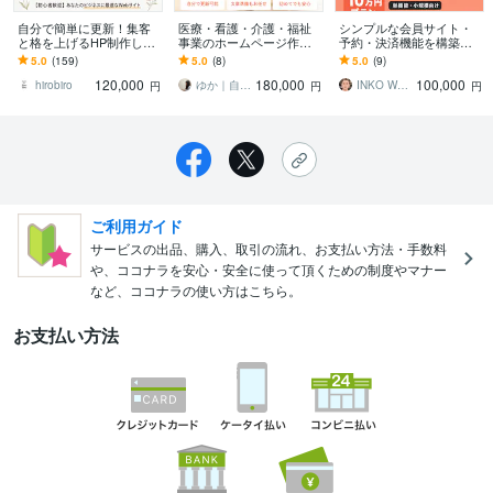
自分で簡単に更新！集客
医療・看護・介護・福祉
シンプルな会員サイト・
と格を上げるHP制作しま
事業のホームページ作成
予約・決済機能を構築し
す デザイン×集客導線×手
します 元看護師の現場目
ます 会員制・予約・課金
5.0
(159)
5.0
(8)
5.0
(9)
厚いサポートで初めての
線で作る、求人・相談に
など、必要な機能を1つに
120,000
180,000
100,000
Web制作も安心
つながるホームページ
絞って制作
hirobiro
ゆか｜自社で更新できるホームページ制作
INKO WEB SERVICE
円
円
円
ご利用ガイド
サービスの出品、購入、取引の流れ、お支払い方法・手数料
や、ココナラを安心・安全に使って頂くための制度やマナー
など、ココナラの使い方はこちら。
お支払い方法