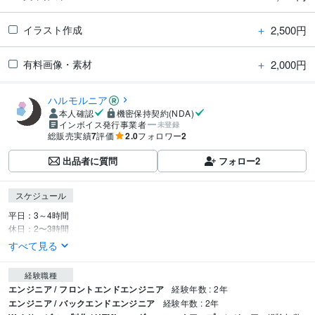
＋
2,500円
イラスト作成
＋
2,000円
有料画像・素材
ハルモルニア
本人確認
機密保持契約(NDA)
インボイス発行事業者
未登録
総販売実績
7
評価
2.0
フォロワー
2
出品者に質問
フォロー
2
スケジュール
平日：3～4時間

休日：2〜3時間
すべて見る
経験職種
エンジニア / フロントエンドエンジニア
経験年数 : 2年
エンジニア / バックエンドエンジニア
経験年数 : 2年