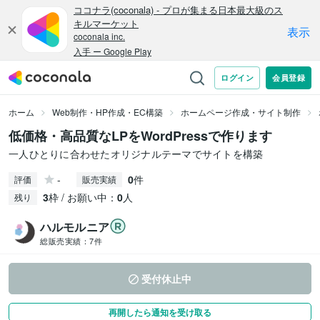
ホーム
Web制作・HP作成・EC構築
ホームページ作成・サイト制作
低価格・高品質なLPをWordPressで作ります
一人ひとりに合わせたオリジナルテーマでサイトを構築
-
0
件
評価
販売実績
3
枠 / お願い中：
0
人
残り
ハルモルニア
総販売実績：
7件
受付休止中
再開したら通知を受け取る