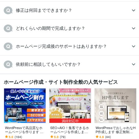
修正は何回までできますか？
どれくらいの期間で完成しますか？
ホームページ完成後のサポートはありますか？
依頼前に相談してもいいですか？
ホームページ作成・サイト制作全般の人気サービス
満枠対応中
WordPressで高品質なホ
SEO×AIO！集客できるホ
WordPressでおしゃれなH
ームページを作ります シ
ームページを作成します
P作成します 修正無制限
ンプル/SEO/ホームペー
★ 初心者歓迎！オリジナ
で納得のいくデザインに
5.0
(164)
5.0
(79)
4.9
(44)