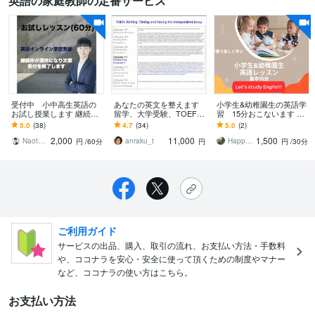
英語の家庭教師の定番サービス
受付中 小中高生英語の
あなたの英文を整えます
小学生&幼稚園生の英語学
お試し授業します 継続枠
留学、大学受験、TOEFL i
習 15分おこないます プ
に空きが出ました！満枠
BT で英作文が必要なあな
チ英語学習☆集中15分レ
5.0
(38)
4.7
(34)
5.0
(2)
になり次第締切になりま
たへ
ッスン＆洋書で楽しく学
2,000
11,000
1,500
す！
習スタート
Naoto English Coach
anraku_t
Happy English K
円
/60分
円
円
/30分
ご利用ガイド
サービスの出品、購入、取引の流れ、お支払い方法・手数料
や、ココナラを安心・安全に使って頂くための制度やマナー
など、ココナラの使い方はこちら。
お支払い方法