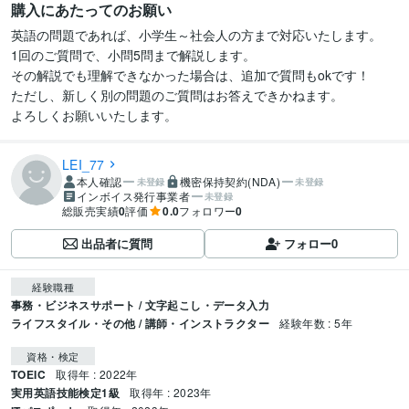
購入にあたってのお願い
英語の問題であれば、小学生～社会人の方まで対応いたします。

1回のご質問で、小問5問まで解説します。

その解説でも理解できなかった場合は、追加で質問もokです！

ただし、新しく別の問題のご質問はお答えできかねます。

よろしくお願いいたします。
LEI_77
本人確認
機密保持契約(NDA)
未登録
未登録
インボイス発行事業者
未登録
総販売実績
0
評価
0.0
フォロワー
0
出品者に質問
フォロー
0
経験職種
事務・ビジネスサポート / 文字起こし・データ入力
ライフスタイル・その他 / 講師・インストラクター
経験年数 : 5年
資格・検定
TOEIC
取得年 : 2022年
実用英語技能検定1級
取得年 : 2023年