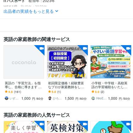
ITパスポート
取得年 : 2023年
HSK4級
取得年 : 2023年
出品者の実績をもっと見る
得意分野
学習指導・資格・キャリア相談
英文添削
語学力
英語の家庭教師の関連サービス
英語
ネイティブレベル
英語の「学習方法」を指
初回限定価格！経験豊富
小学校・中学校・高校英
導し、合格に導きます 中
なプロが家庭教師をしま
語の学習補助をいたしま
学/高校/大学生)受験から
す 「理解」を重視した高
す 少しずつ英語との距離
4.9
(161)
5.0
(1)
5.0
(2)
英検TOEIC等の資格試験
品質な授業を受けたい方
感を縮めよう
1,000
1,500
1,000
まで
へ
いずみ オンライン英語
ひろきＩ英語教育
HiroEigo
円
/60分
円
/60分
円
/50分
英語の家庭教師の人気サービス