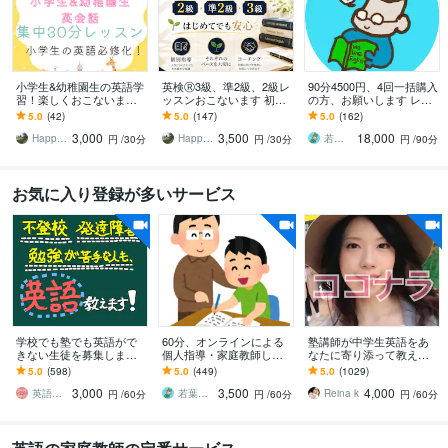
小学生&幼稚園生の英語学
英検Ⓡ3級、準2級、2級レ
90分4500円、4回一括購入
習！楽しくおこないます
ッスンおこないます 初め
の方、お願いします レッ
小学生の英語必修化！集
てでも安心♪ コーチング
スンを4回分一括購入でき
5.0
(42)
5.0
(147)
5.0
(162)
中30分学習で学校の準備
と個別指導で英検学習を
ます。
3,000
3,500
18,000
スタート⭐︎
サポート！
Happy English K
Happy English K
若葉先生の英語教室
円
/30分
円
/30分
円
/90分
お気に入り登録が多いサービス
学校でも塾でも英語がで
60分、オンラインによる
塾講師が中学生英語をあ
きない生徒を募集します
個人指導・家庭教師しま
なたに寄り添って教えま
中学生〜高校生、発達障
す 大学生、一般英語学習
す 公立私立OK！定期テス
5.0
(598)
5.0
(449)
5.0
(1029)
害、不登校、学習指導、
者の皆さんへ
ト、受験、英検対策♪小学
3,000
3,500
4,000
大学受験生
生、高校生も！
英語講師アーニャ
若葉先生の英語教室
Reina k
円
/60分
円
/60分
円
/60分