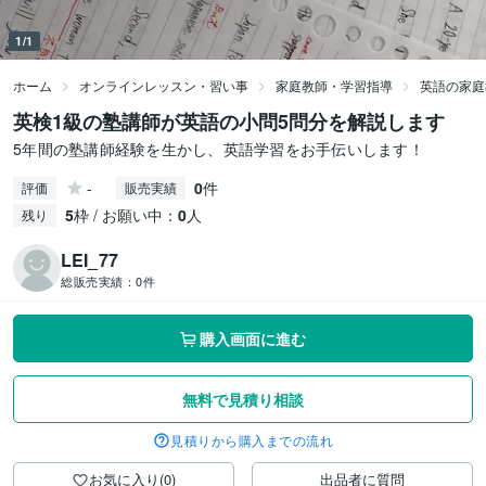
1/1
ホーム
オンラインレッスン・習い事
家庭教師・学習指導
英語の家庭
英検1級の塾講師が英語の小問5問分を解説します
5年間の塾講師経験を生かし、英語学習をお手伝いします！
-
0
件
評価
販売実績
5
枠 / お願い中：
0
人
残り
LEI_77
総販売実績：
0件
購入画面に進む
無料で見積り相談
見積りから購入までの流れ
お気に入り(0)
出品者に質問