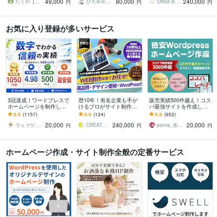
49,000
80,000
240,000
様、税理士様向けに！
ュ
オシャレなＨＰ
たくや【WEB制作 G_conure】
ひろ＠ホームページ制作
Office Bouquetgarni
円
円
円
お気に入り登録が多いサービス
3冠達成！ワードプレスで
歴10年！有名企業も手が
販売実績500件越え！コス
ホームページを制作しま
けるプロがサイト制作し
パ最強サイトを作成しま
す WEB制作＆デザイン部
ます 初心者でも安心★ヒ
す 起業、副業、ブログ！
5.0
(1157)
5.0
(124)
5.0
(952)
門1位（販売数・評価数・
アリング重視・要望に沿
WPで更新楽々！オリジナ
20,000
240,000
20,000
お気に入り数）
って柔軟に対応可能
ルデザイン可能
ウェブゲート
CREATORSZERO
ponta_依頼多数のため返信遅れます
円
円
円
ホームページ作成・サイト制作全般の定番サービス