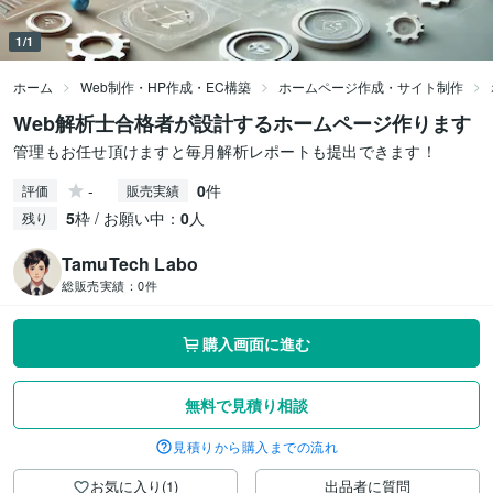
1/1
ホーム
Web制作・HP作成・EC構築
ホームページ作成・サイト制作
Web解析士合格者が設計するホームページ作ります
管理もお任せ頂けますと毎月解析レポートも提出できます！
-
0
件
評価
販売実績
5
枠 / お願い中：
0
人
残り
TamuTech Labo
総販売実績：
0件
購入画面に進む
無料で見積り相談
見積りから購入までの流れ
お気に入り(1)
出品者に質問