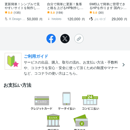
更新簡単！シンプルで見
自分で簡単に更新！集客
SWELLで簡単に管理でき
やすいサイトを制作しま
と格を上げるHP制作しま
るHPを作ります 国内シェ
す 現役デザイナー制作の
す デザイン×集客導線×手
アNo.1テーマSWELLを使
5.0
(135)
5.0
(159)
5.0
(30)
スタイリッシュなWebサ
厚いサポートで初めての
用！PC・スマホ対応！
50,000
120,000
29,000
イト制作
Web制作も安心
K Design _ webデザイン制作
hirobiro
ぶいロゴ
円
円
円
ご利用ガイド
サービスの出品、購入、取引の流れ、お支払い方法・手数料
や、ココナラを安心・安全に使って頂くための制度やマナー
など、ココナラの使い方はこちら。
お支払い方法