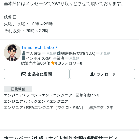
基本的にはメッセージでのやり取りとさせて頂いております。

稼働日

火曜、水曜：10時～22時

それ以外：20時～22時
TamuTech Labo
本人確認
機密保持契約(NDA)
未登録
未登録
インボイス発行事業者
未登録
総販売実績
0
評価
0.0
フォロワー
0
出品者に質問
フォロー
0
経験職種
エンジニア / フロントエンドエンジニア
経験年数 : 2年
エンジニア / バックエンドエンジニア
エンジニア / RPAエンジニア（マクロ・VBA）
経験年数 : 2年
ホームページ作成・サイト制作全般の関連サービス