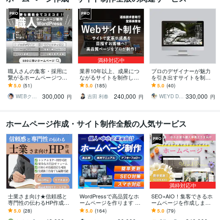
満枠対応中
職人さんの集客・採用に
業界10年以上、成果につ
プロのデザイナーが魅力
繋がるホームページつく
ながるサイトを制作しま
を引き出すサイトを制作
ります 大手ホームページ
す 集客・信頼・運用まで
します 【国内外で経験】
5.0
(51)
5.0
(185)
5.0
(40)
制作会社で7年で200社以
考えた安心のサイト制作
ブランディングを考えた
300,000
240,000
330,000
上の制作実績！
魅力を引き出すデザイン
WEBクリエイター ヨシ
吉田 利春
WEYD DESIGN
円
円
円
ホームページ作成・サイト制作全般の人気サービス
満枠対応中
士業さま向け★信頼感と
WordPressで高品質なホ
SEO×AIO！集客できるホ
専門性の伝わるHP作成し
ームページを作ります シ
ームページを作成します
ます 弁護士様、司法書士
ンプル/SEO/ホームペー
★ 初心者歓迎！オリジナ
5.0
(28)
5.0
(164)
5.0
(79)
様、行政書士様、社労士
ジ/おしゃれ/スタイリッシ
ルデザイン！簡単更新！